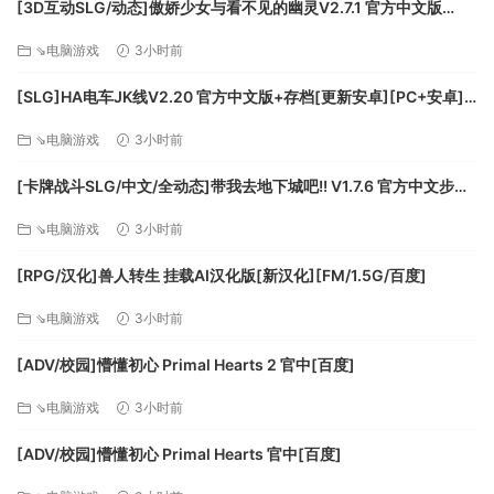
[3D互动SLG/动态]傲娇少女与看不见的幽灵V2.7.1 官方中文版
+DLC+存档[更新][FM/2.5G/百度]
需要 64 位处理器和操作系统
⇘电脑游戏
3小时前
操作系统: Windows 10 64-bit
[SLG]HA电车JK线V2.20 官方中文版+存档[更新安卓][PC+安卓]
处理器: Intel Core i5-7400
[FM/610M/百度]
内存: 8 GB RAM
⇘电脑游戏
3小时前
显卡: GeForce GTX 680
DirectX 版本: 11
[卡牌战斗SLG/中文/全动态]带我去地下城吧!! V1.7.6 官方中文步兵
网络: 宽带互联网连接
版+存档[更新][FM/3.5G/百度]
⇘电脑游戏
3小时前
存储空间: 需要 8 GB 可用空间
[RPG/汉化]兽人转生 挂载AI汉化版[新汉化][FM/1.5G/百度]
⇘电脑游戏
3小时前
[ADV/校园]懵懂初心 Primal Hearts 2 官中[百度]
⇘电脑游戏
3小时前
[ADV/校园]懵懂初心 Primal Hearts 官中[百度]