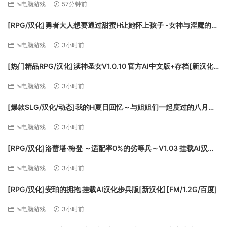
⇘电脑游戏
57分钟前
[RPG/汉化]勇者大人想要通过甜蜜H让她怀上孩子 -女神与淫魔的二
重奏-挂载AI汉化版+存档[新汉化][FM/1.1G/百度]
⇘电脑游戏
3小时前
系统需求
[热门精品RPG/汉化]渎神圣女V1.0.10 官方AI中文版+存档[新汉化]
[FM/2G/百度]
⇘电脑游戏
3小时前
最低配置:
[爆款SLG/汉化/动态]我的H夏日回忆～与姐姐们一起度过的八月～
需要 64 位处理器和操作系统
AI汉化版+存档[新汉化][FM/3.2G/百度]
操作系统: Windows 10 64-bit
⇘电脑游戏
3小时前
处理器: Intel Core i5-2550
[RPG/汉化]洛蕾塔·梅登 ～适配率0%的劣等兵～V1.03 挂载AI汉化
内存: 8 GB RAM
版+自带全回想[更新][FM/5.4G/百度]
显卡: GeForce GTX 570
⇘电脑游戏
3小时前
DirectX 版本: 11
网络: 宽带互联网连接
[RPG/汉化]安珀的拥抱 挂载AI汉化步兵版[新汉化][FM/1.2G/百度]
存储空间: 需要 8 GB 可用空间
⇘电脑游戏
3小时前
推荐配置: