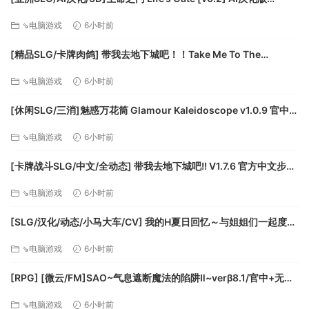
[PC+安卓/1.77G/更新][FM/百度]
感谢您的支持，中国独立游戏需要您的支持！
⇘电脑游戏
6小时前
本游戏献给每一个还在坚持梦想的人。
[精品SLG/卡牌肉鸽] 带我去地下城吧！！Take Me To The
Dungeon!! v1.7.6 官方中文步兵版[PC+安卓盖世][百度]
⇘电脑游戏
6小时前
[休闲SLG/三消]魅惑万花筒 Glamour Kaleidoscope v1.0.9 官中
[PC+安卓盖世][百度]
⇘电脑游戏
6小时前
[卡牌战斗SLG/中文/全动态] 带我去地下城吧!! V1.7.6 官方中文步兵
版+存档 [更新] [FM/3.5G/百度]
⇘电脑游戏
6小时前
[SLG/汉化/动态/小马大车/CV] 我的H夏日回忆～与姐姐们一起度过
的八月～AI汉化版+存档 [新汉化] [FM/3.2G/百度]
⇘电脑游戏
6小时前
[RPG] [微云/FM]SAO~气息遮断魔法的陷阱Ⅱ~verβ8.1/官中+无码
+动态 pc+更新 [7.90G]
⇘电脑游戏
6小时前