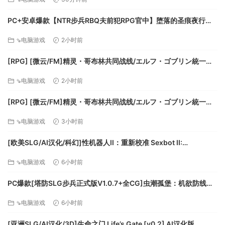
藏要素和有趣的彩蛋），以及最终挑战的rouglelike地宫，为游
PC+安卓爆款【NTR步兵RBQ夫前犯RPG官中】堕落的圣痕夜行传
戏提供了深度的重复可玩性。主角作为一个精神附体的木偶
令 堕ちた聖痕夜行伝令 v1.26官中步兵+BUG修复补丁+全CG存档
人，能否最终回到人类的世界。这一切都等着玩家去解开。
⇘电脑游戏
2小时前
【6.5G】百度/迅雷/UC/夸克
⚪ 尽情发挥你的能力: 你发挥得越好，你就能变得越强大。当你
[RPG] [微云/FM]精灵・哥布林共同战线/エルフ・ゴブリン統一戦
每击败一个敌人，你会获得音符碎片，这些音符碎片，能够根
線/官中+动态 pc [642m]
⇘电脑游戏
2小时前
据类别补充你的魔法，金钱和其他点数。这是系列IP木偶物语
的第一作，如果能得到玩家们的支持，作者会继续努力，制作
[RPG] [微云/FM]精灵・哥布林共同战线/エルフ・ゴブリン統一戦
出更多更好玩的后续作品。
線/官中+动态 pc [642m]
⇘电脑游戏
3小时前
[欧美SLG/AI汉化/科幻]性机器人II：重新校准 Sexbot II:
Recalibrated [v2.09 测试版] AI汉化版[PC+安卓/3.71G/更新]
⇘电脑游戏
6小时前
PC爆款[塔防SLG步兵正式版V1.0.7+全CG]虫潮孤堡：机欲防线
Swarm Bunker Lust Defense V1.0.7官中+全CG存档[3.5G]百度/
⇘电脑游戏
6小时前
迅雷/UC/夸克
[亚洲SLG/AI汉化/3D]生命之门 Life’s Gate [v0.2] AI汉化版