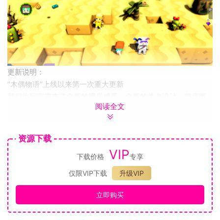
更新说明：
“木偶物语”上线以来第一次重大更新
我们为玩家带来了全新的视觉感受，全新的关卡设计，彻底更
阅读全文
新游戏的架构，使得游戏更流畅好玩。
游戏介绍
资源下载
《木偶物语》是一款成人童话色彩的卡通积木风格游戏。 游戏
VIP
有精心设计的躲避关卡，ARPG要素的冒险，搞笑风趣式的剧
下载价格
专享
本，还有节奏控制的动感，以及丰富的关卡，包括roguelike玩
仅限VIP下载
升级VIP
法的随机地牢以及微缩银河城metrovenia设计风格的迷宫，以
及风格治愈的海之花园，遗忘海滩等关卡。游戏中大部分关卡
立即购买
需要玩家手脑合一，挑战你的想象力与手指灵活性。