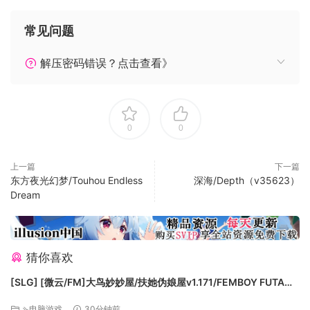
常见问题
解压密码错误？点击查看》
0
0
上一篇
下一篇
游戏特色
东方夜光幻梦/Touhou Endless
深海/Depth（v35623）
⚪《木偶物语》的战斗系统除了第一关卡“海之花园”的躲避玩
Dream
法，后面的关卡会获得越来越多的武器与道具，同时在某些关
卡需要玩家们掌握一定的行动节奏，寻找敌人们的规律，发现
他们的弱点，才能各个击破，完成通关任务。
猜你喜欢
⚪ 探索木偶人世界中的异世界， 深入到迷宫中，在探索的过程
[SLG] [微云/FM]大鸟妙妙屋/扶她伪娘屋v1.171/FEMBOY FUTA
中让失败变成你继续挑战的经验与技巧，许多独特的，有趣的
HOUSE/官中+无码+动态 pc+更新 [5.79G]
道具和一个不断开放的主城（通关后会有许多二周目专属的隐
⇘电脑游戏
30分钟前