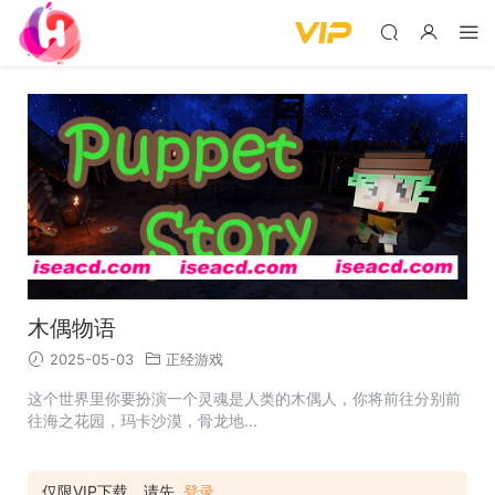
木偶物语
2025-05-03
正经游戏
这个世界里你要扮演一个灵魂是人类的木偶人，你将前往分别前
往海之花园，玛卡沙漠，骨龙地...
仅限VIP下载，请先
登录