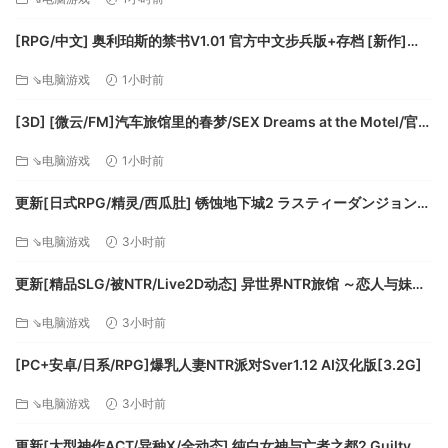
[FM/7.5G/百度]
[RPG/中文] 奥利珀斯的禁书V1.01 官方中文步兵版+存档 [新作]
[FM/1.3G/百度]
⇘电脑游戏
1小时前
[3D] [微云/FM]汽车旅馆里的春梦/SEX Dreams at the Motel/官中
+无码+动态 pc [6.06G]
⇘电脑游戏
1小时前
更新[日式RPG/精灵/西瓜肚] 锈蚀地下城2 ラスティーダンジョン2
v1.0k AI汉化版+全回想存档 [770M][百度]
⇘电脑游戏
3小时前
更新[精品SLG/被NTR/Live2D动态] 异世界NTR旅馆 ～恋人与妹妹
在不知不觉间被夺走～ [异旅]v1.46 官中版+存档 [3.80G][百度]
⇘电脑游戏
3小时前
[PC+安卓/日系/RPG]爆乳人妻NTR派对Sver1.12 AI汉化版[3.2G]
⇘电脑游戏
3小时前
更新[大型神作ACT/异种X/全动态] 纯白女神与亡者之都2 Guilty