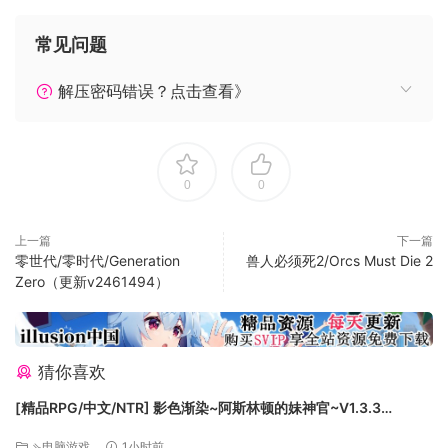
洞窟受苦？随你！
常见问题
紧张的战斗！
解压密码错误？点击查看》
洞窟开拓者摒弃了在其他Rogue类游戏中常见的简单战斗系
统。独特的战斗系统强调有趣、流畅和快节奏。自带的血液效
果强调了战斗的残酷。
0
0
更多挑战！
上一篇
下一篇
零世代/零时代/Generation
兽人必须死2/Orcs Must Die 2
如果嫌游戏内容还不够的话，洞窟开拓者内置了足够多的挑战
Zero（更新v2461494）
供游戏老鸟们尝试。完成这些挑战将会奖励新物品、新武器，
以及新职业！
猜你喜欢
[精品RPG/中文/NTR] 影色渐染~阿斯林顿的妹神官~V1.3.3
STEAM官方中文步兵版+存档+DLC+joi黑条补丁 [更新] [PC+安卓]
⇘电脑游戏
1小时前