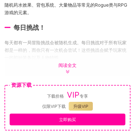
随机药水效果、背包系统、大量物品等常见的Rogue类与RPG
游戏的元素。
每日挑战！
每天都有一局冒险挑战会被随机生成。每日挑战对于所有玩家
都是一样的，而你只有一次机会尝试！这些挑战会赋予玩家统
一的初始装备以及人物特性。
阅读全文
史诗级的BOSS战！
资源下载
在每个区域都有一个关底BOSS。每个BOSS都风格迥异，需要
VIP
不同的策略才能击败。BOSS通常都是些拥有很长的生命条的巨
下载价格
专享
大怪物。祝你好运!
仅限VIP下载
升级VIP
可定制角色！
立即购买
这里有一堆帽子，外衣，裤子，长袍，等等！或者你想裸体去