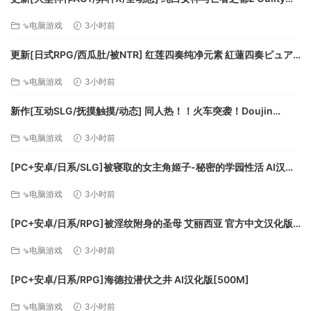
Hell2 v0.57C 官中版+付费包*2+存档 [13.70G][百度]
⇘电脑游戏
3小时前
更新[日式RPG/西瓜肚/被NTR] 红莲四奏纯净元素 紅蓮四奏ピュア
エレメンツ Ver1.0.11 AI汉化版+全回想存档 [4.50G][百度]
⇘电脑游戏
3小时前
新作[互动SLG/抚摸触摸/动态] 同人热！！火车突袭！Doujin
Fever!! Train Assault! ver1.0.3 生肉版 [550M][百度]
⇘电脑游戏
3小时前
[PC+安卓/日系/SLG]被寝取的女主角姬子-秘密的学园性活 AI汉化
版[1.2G]
⇘电脑游戏
3小时前
[PC+安卓/日系/RPG]被淫纹附身的圣母 艾丽西亚 官方中文汉化版
[3.2G]
⇘电脑游戏
3小时前
[PC+安卓/日系/RPG]海德拉潜伏之井 AI汉化版[500M]
⇘电脑游戏
3小时前