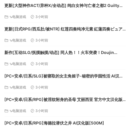
更新[大型神作ACT/异种X/全动态] 纯白女神与亡者之都2 Guilty
作业系统：Windows XP，Windows Vista，Windows 7
Hell2 v0.57C 官中版+付费包*2+存档 [13.70G][百度]
⇘电脑游戏
3小时前
处理器：2GHz双核
内存：2 GB RAM
更新[日式RPG/西瓜肚/被NTR] 红莲四奏纯净元素 紅蓮四奏ピュア
图形：NVIDIA GeForce 6800或ATI Radeon x1950或更
エレメンツ Ver1.0.11 AI汉化版+全回想存档 [4.50G][百度]
高版本，具有256MB VRAM
⇘电脑游戏
3小时前
DirectX®：9.0c
新作[互动SLG/抚摸触摸/动态] 同人热！！火车突袭！Doujin
硬盘：9 GB HD空间
Fever!! Train Assault! ver1.0.3 生肉版 [550M][百度]
附加：建议用于合作社播放的宽带互联网连接。
⇘电脑游戏
3小时前
推荐的：
[PC+安卓/日系/SLG]被寝取的女主角姬子-秘密的学园性活 AI汉化
版[1.2G]
其他要求：宽带互联网连接
⇘电脑游戏
3小时前
附加：建议用于合作社播放的宽带互联网连接。
[PC+安卓/日系/RPG]被淫纹附身的圣母 艾丽西亚 官方中文汉化版
[3.2G]
⇘电脑游戏
3小时前
[PC+安卓/日系/RPG]海德拉潜伏之井 AI汉化版[500M]