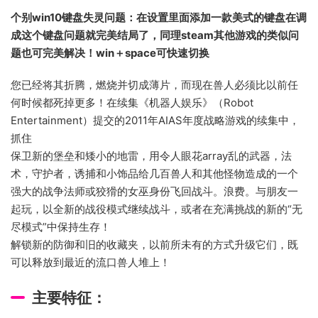
个别win10键盘失灵问题：
在设置里面添加一款美式的键盘在调
成这个键盘问题就完美结局了，同理steam其他游戏的类似问
题也可完美解决！win＋space可快速切换
您已经将其折腾，燃烧并切成薄片，而现在兽人必须比以前任
何时候都死掉更多！在续集《机器人娱乐》（Robot
Entertainment）提交的2011年AIAS年度战略游戏的续集中，
抓住
保卫新的堡垒和矮小的地雷，用令人眼花array乱的武器，法
术，守护者，诱捕和小饰品给几百兽人和其他怪物造成的一个
强大的战争法师或狡猾的女巫身份飞回战斗。浪费。与朋友一
起玩，以全新的战役模式继续战斗，或者在充满挑战的新的“无
尽模式”中保持生存！
解锁新的防御和旧的收藏夹，以前所未有的方式升级它们，既
可以释放到最近的流口兽人堆上！
主要特征：