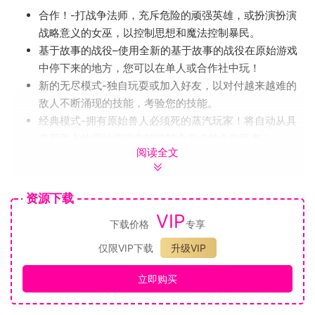
合作！-打战争法师，充斥危险的顽强英雄，或扮演扮演
战略意义的女巫，以控制思想和魔法控制暴民。
基于故事的战役–使用全新的基于故事的战役在原始游戏
中停下来的地方，您可以在单人或合作社中玩！
新的无尽模式-独自玩耍或加入好友，以对付越来越难的
敌人不断涌现的技能，考验您的技能。
经典模式-拥有原始兽人必须死的蒸汽玩家！将自动从具
有新敌人的原始游戏中解锁10个关卡的合作版本！
阅读全文
超过20种致命敌人-面对一群邪恶的新生物，例如地球元
素，巨魔和胆汁蝙蝠蝠。他们从原始的《兽人必死》中带
来了您最喜欢的陷阱井饲料！和他们一起！
资源下载
超过50个陷阱，武器和守护者–从大量的全新和经典防御
VIP
下载价格
专享
装备中进行选择，包括全新的魔法小装饰品。
大规模升级系统–克服超过225种持久性陷阱和武器升级
仅限VIP下载
升级VIP
来解锁，您可以打造完全适合您的杀戮风格的兵工厂。
广泛的可重玩性–多种游戏模式，“严重梦”严重和庞大的
立即购买
头骨排名系统可提供数小时的可重玩性
计分系统和排行榜–与您的朋友竞争，争夺单人和合作社