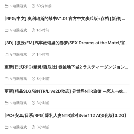
STEAM官方中文步兵版+存档+DLC+joi黑条补丁 [更新] [PC+安卓]
⇘电脑游戏
60分钟前
[FM/7.5G/百度]
[RPG/中文] 奥利珀斯的禁书V1.01 官方中文步兵版+存档 [新作]
[FM/1.3G/百度]
⇘电脑游戏
1小时前
[3D] [微云/FM]汽车旅馆里的春梦/SEX Dreams at the Motel/官中
+无码+动态 pc [6.06G]
⇘电脑游戏
1小时前
更新[日式RPG/精灵/西瓜肚] 锈蚀地下城2 ラスティーダンジョン2
v1.0k AI汉化版+全回想存档 [770M][百度]
⇘电脑游戏
3小时前
更新[精品SLG/被NTR/Live2D动态] 异世界NTR旅馆 ～恋人与妹妹
在不知不觉间被夺走～ [异旅]v1.46 官中版+存档 [3.80G][百度]
⇘电脑游戏
3小时前
系统需求
[PC+安卓/日系/RPG]爆乳人妻NTR派对Sver1.12 AI汉化版[3.2G]
⇘电脑游戏
3小时前
最低：