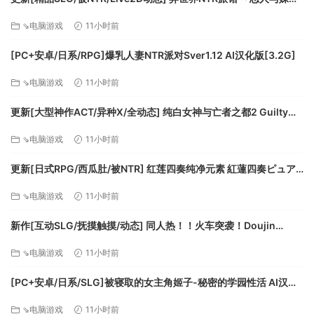
附注事项: Xbox360 Gamepad recommended
在不知不觉间被夺走～ [异旅]v1.46 官中版+存档 [3.80G][百度]
⇘电脑游戏
11小时前
推荐配置:
[PC+安卓/日系/RPG]爆乳人妻NTR派对Sver1.12 AI汉化版[3.2G]
操作系统: Windows 8
处理器: Intel Core 2 Duo or AMD Athlon 64 X2
⇘电脑游戏
11小时前
5600+
更新[大型神作ACT/异种X/全动态] 纯白女神与亡者之都2 Guilty
内存: 2 GB RAM
Hell2 v0.57C 官中版+付费包*2+存档 [13.70G][百度]
显卡: NVIDIA® 9600GT or ATI Radeon™ HD
⇘电脑游戏
11小时前
5000+ or better
DirectX 版本: 10
更新[日式RPG/西瓜肚/被NTR] 红莲四奏纯净元素 紅蓮四奏ピュア
エレメンツ Ver1.0.11 AI汉化版+全回想存档 [4.50G][百度]
存储空间: 需要 2 GB 可用空间
⇘电脑游戏
11小时前
声卡: 100% DirectX 9.0c compatible sound card
and drivers
新作[互动SLG/抚摸触摸/动态] 同人热！！火车突袭！Doujin
附注事项: Xbox360 Gamepad recommended
Fever!! Train Assault! ver1.0.3 生肉版 [550M][百度]
⇘电脑游戏
11小时前
[PC+安卓/日系/SLG]被寝取的女主角姬子-秘密的学园性活 AI汉化
版[1.2G]
⇘电脑游戏
11小时前