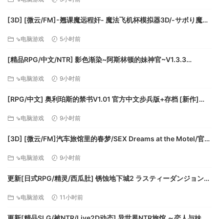
[3D] [微云/FM]-翘课魔远程奸- 魔法飞机杯模拟器3D/-サボり魔遠
隔姦- 魔法のオナホシミュレーター3D/官中+动态 pc [1.12G]
⇘电脑游戏
5小时前
系统需求
[精品RPG/中文/NTR] 影色渐染~阿斯林顿的妹神官~V1.3.3
STEAM官方中文步兵版+存档+DLC+joi黑条补丁 [更新] [PC+安卓]
Windows
⇘电脑游戏
9小时前
[FM/7.5G/百度]
最低配置:
[RPG/中文] 奥利珀斯的禁书V1.01 官方中文步兵版+存档 [新作]
操作系统: Windows Vista
[FM/1.3G/百度]
⇘电脑游戏
9小时前
处理器: Intel Core 2 Duo 2.8 GHz or equivalent
内存: 1 GB RAM
[3D] [微云/FM]汽车旅馆里的春梦/SEX Dreams at the Motel/官中
显卡: DirectX 10 compatible video card with shader
+无码+动态 pc [6.06G]
model 3.0 support
⇘电脑游戏
9小时前
DirectX 版本: 10
更新[日式RPG/精灵/西瓜肚] 锈蚀地下城2 ラスティーダンジョン2
存储空间: 需要 2 GB 可用空间
v1.0k AI汉化版+全回想存档 [770M][百度]
声卡: 100% DirectX 9.0c compatible sound card and
⇘电脑游戏
11小时前
drivers
更新[精品SLG/被NTR/Live2D动态] 异世界NTR旅馆 ～恋人与妹妹