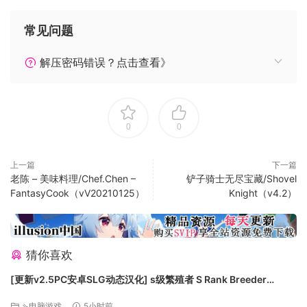
常见问题
解压密码错误？点击查看》
0
0
上一篇
下一篇
老陈 – 美味料理/Chef.Chen –
铲子骑士无尽宝藏/Shovel
FantasyCook（vV20210125）
Knight（v4.2）
猜你喜欢
[更新v2.5PC安卓SLG动态汉化] s级繁殖者 S Rank Breeder
[2.50G]
⇘电脑游戏
5小时前