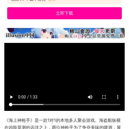
立即下载
《海上神枪手》是一款1对1的本地多人聚会游戏。海盗船纵横
在凶险莫测的远洋之上，两位神枪手为了争夺美味的啤酒，展