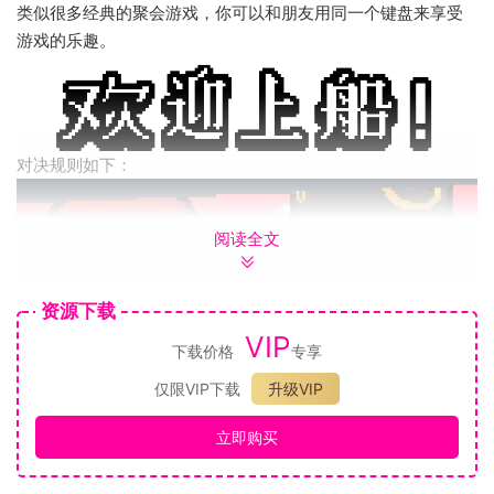
类似很多经典的聚会游戏，你可以和朋友用同一个键盘来享受
游戏的乐趣。
对决规则如下：
阅读全文
资源下载
VIP
先到达海盗船正中啤酒所在位置者胜利。
下载价格
专享
跌出船外则立即出局，对手胜利。
仅限VIP下载
升级VIP
只需要其中一个人拥有游戏即可体验！
立即购买