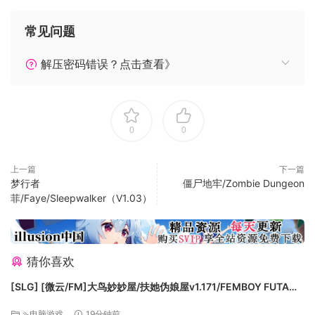
常见问题
就向哪些经典老游戏一样！
解压密码错误？点击查看》
你可以和朋友用同一个键盘来控制游戏，无需额外的控制器！
键盘使用AZERTY等不常见的布局？有损坏的按键？
统统不用不过担心！可以在按键修改界面适配最合适的操作按
键。
0
0
上一篇
下一篇
梦行者
僵尸地牢/Zombie Dungeon
菲/Faye/Sleepwalker（V1.03）
猜你喜欢
[SLG] [微云/FM]大鸟妙妙屋/扶她伪娘屋v1.171/FEMBOY FUTA
HOUSE/官中+无码+动态 pc+更新 [5.79G]
请当心！
⇘电脑游戏
19分钟前