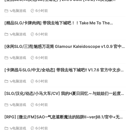
[PC+安卓/1.77G/更新][FM/百度]
⇘电脑游戏
6小时前
点球大战: 海盗船上的球赛！海盗们会轮流踢球来决一胜负。
[精品SLG/卡牌肉鸽] 带我去地下城吧！！Take Me To The
击剑: 不要沦为鲨鱼的事物！利用你敏捷的反应力向前推进，将
Dungeon!! v1.7.6 官方中文步兵版[PC+安卓盖世][百度]
⇘电脑游戏
6小时前
你的对手推下甲板。
乒乓: 不允许跳跃！试着像一个乒乓大师那样迎接每一个袭来的
[休闲SLG/三消]魅惑万花筒 Glamour Kaleidoscope v1.0.9 官中
球吧
[PC+安卓盖世][百度]
加农舞: 我们被袭击了！学着在炮火轰鸣中求存。
⇘电脑游戏
6小时前
[卡牌战斗SLG/中文/全动态] 带我去地下城吧!! V1.7.6 官方中文步兵
版+存档 [更新] [FM/3.5G/百度]
⇘电脑游戏
6小时前
[SLG/汉化/动态/小马大车/CV] 我的H夏日回忆～与姐姐们一起度过
的八月～AI汉化版+存档 [新汉化] [FM/3.2G/百度]
⇘电脑游戏
6小时前
[RPG] [微云/FM]SAO~气息遮断魔法的陷阱Ⅱ~verβ8.1/官中+无码
+动态 pc+更新 [7.90G]
⇘电脑游戏
6小时前