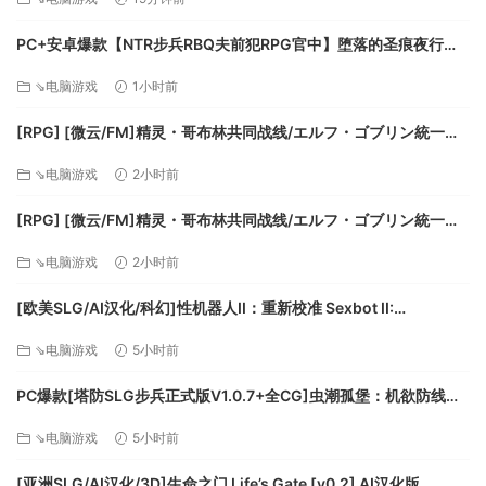
远洋上充满凶险，你将随时遭遇各种奇怪的事件，这些事件将
PC+安卓爆款【NTR步兵RBQ夫前犯RPG官中】堕落的圣痕夜行传
可能改变游戏的机制，影响游戏的玩法。
令 堕ちた聖痕夜行伝令 v1.26官中步兵+BUG修复补丁+全CG存档
⇘电脑游戏
1小时前
【6.5G】百度/迅雷/UC/夸克
[RPG] [微云/FM]精灵・哥布林共同战线/エルフ・ゴブリン統一戦
線/官中+动态 pc [642m]
暴风雨: 暴风雨来临了！雷电会击中海盗船，利用你敏捷的身
⇘电脑游戏
2小时前
手，注意躲开激荡的电流吧。
[RPG] [微云/FM]精灵・哥布林共同战线/エルフ・ゴブリン統一戦
幽灵海: 进入一片阴森公布的海域！在幽灵船上和死灵海盗展开
線/官中+动态 pc [642m]
传奇的击剑对决。
⇘电脑游戏
2小时前
UFO突袭: 外星人来了，请注意！他们会趁着你和对手对决时，
将你抓走。
[欧美SLG/AI汉化/科幻]性机器人II：重新校准 Sexbot II:
暴雪: 你已来到南极海域，冰天雪地的世界！在躲开对手的子弹
Recalibrated [v2.09 测试版] AI汉化版[PC+安卓/3.71G/更新]
⇘电脑游戏
5小时前
的时候，小心别被冻僵。
并非一切都是为了啤酒
PC爆款[塔防SLG步兵正式版V1.0.7+全CG]虫潮孤堡：机欲防线
当海盗们不为争夺啤酒对决的时候，他们会享受一些休闲活
Swarm Bunker Lust Defense V1.0.7官中+全CG存档[3.5G]百度/
动。
⇘电脑游戏
5小时前
迅雷/UC/夸克
[亚洲SLG/AI汉化/3D]生命之门 Life’s Gate [v0.2] AI汉化版