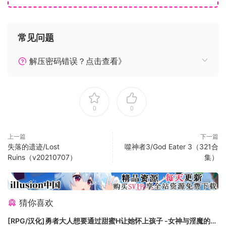
妖魔鬼怪的巨大恐怖头目。
恐怖庞大的百足怪，五头水怪，只是阻碍通关的无数妖魔鬼怪
中的一部分。
常见问题
保护自己的同时，深入地狱的深渊展开激烈的反击，除妖斩
魔。
解压密码错误？点击查看》
不同武器装备，进行轰轰烈烈的战斗。
动作的节奏和时间点都受到日本武术的启发。
充分利用每种武器装备，例如武士刀，战伞，长枪等，挑战地
0
0
狱尖锐獠牙的尸鬼怪物。
正宗的 Roguelite(非线性迷宫冒险类)类型游戏
上一篇
下一篇
失落的遗迹/Lost
噬神者3/God Eater 3（321合
Rogue类(非线性迷宫冒险类)游戏风格的游戏设定，都将带来不
Ruins（v20210707）
集）
同的地图配置及获得不同道具的非凡体验。
通过使用不同的装备组合和提高关卡难度，就算多次闯同一关
亦不会感到无聊。
猜你喜欢
沉浸式武器增强系统
制作过程中让你完全掌握收集、增强和解锁主・副武器的能
[RPG/汉化]勇者大人想要通过甜蜜H让她怀上孩子 -女神与淫魔的二