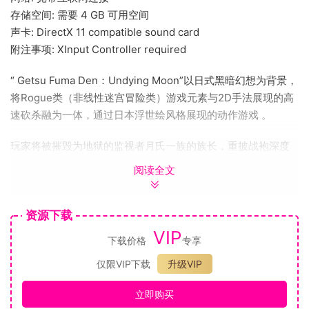
存储空间: 需要 4 GB 可用空间
声卡: DirectX 11 compatible sound card
附注事项: XInput Controller required
“ Getsu Fuma Den：Undying Moon”以日式黑暗幻想为背景，
将Rogue类（非线性迷宫冒险类）游戏元素与2D手法展现的高
速砍杀融为一体，通过日本浮世绘风格展现的动作游戏 。
玩家将被摧毁为地狱的监视者月氏一族的族长，重披战袍深度
地狱深渊铲除万恶的根源。
阅读全文
独特的浮世绘风格的视觉艺术效果
受日本浮世绘风格的启发，GetsuFumaDen的游戏画面既唯美
资源下载
又恐怖。
VIP
下载价格
专享
动态的2D动作冒险带来艺术般的视觉体验。
仅限VIP下载
升级VIP
残酷的斗争，挑战恐怖的头目。
每个关卡都设有无数恐怖庞大的百足怪，五头水怪等日本各种
立即购买