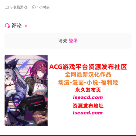
生肉版 [295M]
⇘电脑游戏
1小时前
评论
0
请先
登录