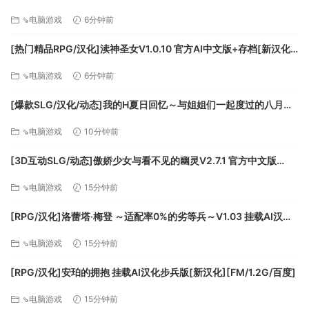
重奏-挂载AI汉化版+存档[新汉化][FM/1.1G/百度]
力。
⇘电脑游戏
6分钟前
在每次游玩时解锁你最喜欢的武器的功能，然后重新开始行
动！
[热门精品RPG/汉化]渎神圣女V1.0.10 官方AI中文版+存档[新汉化]
[FM/2G/百度]
灵魂吞噬加能系统
⇘电脑游戏
6分钟前
每次下降时收集灵魂以实时加能。
[爆款SLG/汉化/动态]我的H夏日回忆～与姐姐们一起度过的八月～
利用独特的能量提升系统、战略性地选择增强的功能。
AI汉化版+存档[新汉化][FM/3.2G/百度]
⇘电脑游戏
10分钟前
[3D互动SLG/动态]傲娇少女与看不见的幽灵V2.7.1 官方中文版
+DLC+存档[更新][FM/2.5G/百度]
⇘电脑游戏
15分钟前
[RPG/汉化]洛蕾塔·梅登 ～适配率0%的劣等兵～V1.03 挂载AI汉化
版+自带全回想[更新][FM/5.4G/百度]
⇘电脑游戏
15分钟前
[RPG/汉化]安珀的拥抱 挂载AI汉化步兵版[新汉化][FM/1.2G/百度]
⇘电脑游戏
15分钟前