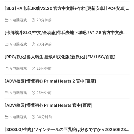
[SLG]HA电车JK线V2.20 官方中文版+存档[更新安卓][PC+安卓]
[FM/610M/百度]
⇘电脑游戏
20分钟前
[卡牌战斗SLG/中文/全动态]带我去地下城吧!! V1.7.6 官方中文步兵
版+存档[更新][FM/3.5G/百度]
⇘电脑游戏
20分钟前
[RPG/汉化]兽人转生 挂载AI汉化版[新汉化][FM/1.5G/百度]
⇘电脑游戏
25分钟前
[ADV/校园]懵懂初心 Primal Hearts 2 官中[百度]
⇘电脑游戏
25分钟前
[ADV/校园]懵懂初心 Primal Hearts 官中[百度]
⇘电脑游戏
30分钟前
[3D/SLG/生肉] ツインテールの巨乳娘は好きですか v20250623