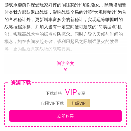
游戏承袭前作深受玩家好评的“绝招秘计”加以强化，除新增能暂
时令我方部队退出战场，影响战场全局的计策“大规模秘计”为首
的各种秘计外，更新增丰富多变的新秘计，实现运筹帷幄时的
战略拉锯乐趣。并加入当有一定空间便可建筑的“简易据点”机
能，实现高战术性的据点攻防概念。同时亦导入天候与时间的
概念，如在夜间发起奇袭，或利用起风之际增强纵火的效果
等，更为贴近真实战场的战略要素。
创造出一切!自由度飞跃性提升的编辑系统!
阅读全文
“帝国”系列当中，为人所熟悉的编辑系统更为进化，除新增能个
资源下载
别编辑轮廓、纹路、鬍鬚等要素，以及新防具配件与配色变化
等，也大幅强化个别武将的编辑功能。附带一提，也新增依双
VIP
下载价格
专享
亲武将外貌，自动生成子女面貌的功能。其他也有像是也能编
仅限VIP下载
升级VIP
辑自军军马、军旗、军团等项目，编织出自创风格更为强烈的
三国志世界。
立即购买
通过网路连线机能享受没有边界的“帝国”世界