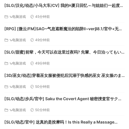
[SLG/汉化/动态/小马大车/CV] 我的H夏日回忆～与姐姐们一起度过
的八月～AI汉化版+存档 [新汉化] [FM/3.2G/百度]
⇘电脑游戏
45分钟前
[RPG] [微云/FM]SAO~气息遮断魔法的陷阱Ⅱ~verβ8.1/官中+无码
+动态 pc+更新 [7.90G]
⇘电脑游戏
49分钟前
[SLG/甜蜜]前辈，今天可以在这里过夜吗? 先輩、今日泊ってもい
いですか 精翻汉化版[PC+安卓盖世][补丁]
⇘电脑游戏
49分钟前
[3D/巫女/动态]穿着巫女服被侵犯后沉溺于快感的巫女 巫女服のま
ま手コキ・フェラ・本番!? 犯されて快楽堕ちする巫女 精翻去码
⇘电脑游戏
50分钟前
[PC+安卓盖世][补丁]
系统需求
[SLG/动态/步兵/官中] Saku the Covert Agent 秘密捜査官サク动
态步兵官中版 [1G]
⇘电脑游戏
50分钟前
最低配置:
[SLG/动态/官中] 这真的是按摩吗！Is this Really a Massage
操作系统: Windows® Vista, Windows® 7, Windows® 8,
Demo v0.02st 动态官中体验版 [279M]