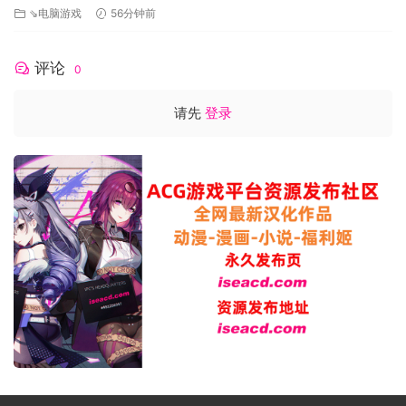
⇘电脑游戏
56分钟前
Windows® 8.1
处理器: Core2 DUO 2.4 GHz or better
内存: 512 MB RAM
评论
0
显卡: 640*480 pixel over
DirectX 版本: 9.0c
请先
登录
网络: 宽带互联网连接
存储空间: 需要 10 GB 可用空间
声卡: DirectX 9.0c over
推荐配置:
操作系统: Windows® Vista, Windows® 7,
Windows® 8, Windows® 8.1
处理器: Core i7 860 or better
内存: 1 GB RAM
显卡: 1280*720 pixel over ※No 4K compatible
DirectX 版本: 9.0c
网络: 宽带互联网连接