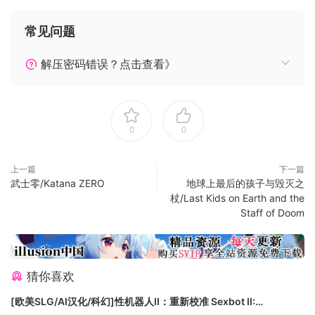
与前作相同，玩家可通过网路连线将自己编辑的武将、军团、
常见问题
剧情故事等资料上传/下载与其他玩家共享。当然，也可通过网
路连线与其他玩家共同游戏，于本作发售时同步释出可享受连
解压密码错误？点击查看》
线合作乐趣的“免费共斗版”，来炒热连线共斗气氛。此外，还将
于游戏发售前释出可将记录继承至正式版『真・三国无双7：帝
国』的“编辑体验版”，供玩家抢先一步体验更为进化的编辑机能
乐趣。
0
0
上一篇
下一篇
武士零/Katana ZERO
地球上最后的孩子与毁灭之
杖/Last Kids on Earth and the
Staff of Doom
猜你喜欢
[欧美SLG/AI汉化/科幻]性机器人II：重新校准 Sexbot II: