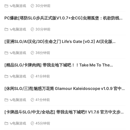
Recalibrated [v2.09 测试版] AI汉化版[PC+安卓/3.71G/更新]
⇘电脑游戏
30分钟前
PC爆款[塔防SLG步兵正式版V1.0.7+全CG]虫潮孤堡：机欲防线
Swarm Bunker Lust Defense V1.0.7官中+全CG存档[3.5G]百度/
⇘电脑游戏
30分钟前
迅雷/UC/夸克
[亚洲SLG/AI汉化/3D]生命之门 Life’s Gate [v0.2] AI汉化版
[PC+安卓/1.77G/更新][FM/百度]
⇘电脑游戏
36分钟前
[精品SLG/卡牌肉鸽] 带我去地下城吧！！Take Me To The
Dungeon!! v1.7.6 官方中文步兵版[PC+安卓盖世][百度]
⇘电脑游戏
41分钟前
[休闲SLG/三消]魅惑万花筒 Glamour Kaleidoscope v1.0.9 官中
[PC+安卓盖世][百度]
⇘电脑游戏
41分钟前
[卡牌战斗SLG/中文/全动态] 带我去地下城吧!! V1.7.6 官方中文步兵
版+存档 [更新] [FM/3.5G/百度]
⇘电脑游戏
45分钟前