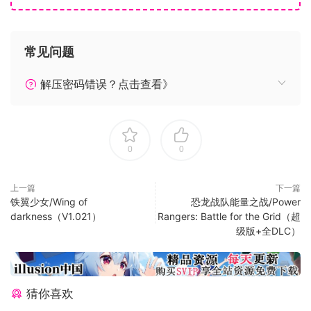
在却因为变得四分五裂而情况危急。但不论是圆的还是方的，
地球就是地球。为了夺回四方形地球的和平，我们EDF将跨越
世界线紧急出动。
常见问题
●打造专属自己的EDF部队
EDF队员们正在变得四分五裂的世界各国孤军奋战。拯救并招
解压密码错误？点击查看》
集这些队员，组建专属于自己的部队吧。在各任务中，以招集
来的队员组成最多4人1组的小队出击。战斗时通过交换队员，
利用队员各自的特殊能力来突破多变的战况吧。
0
0
●EDF历代兵科化身角色集合
不仅是从首款作品《THE 地球防卫军》到最新正传作品《地球
防卫军5》，连衍生作品中登场的兵科与角色也都成为立体像素
上一篇
下一篇
铁翼少女/Wing of
恐龙战队能量之战/Power
队员再次登场。并且大量收录过去系列作中奋力作战的那些士
darkness（V1.021）
Rangers: Battle for the Grid（超
兵、武器和兵器。不仅能让本系列老玩家感到怀念，也能让首
级版+全DLC）
次接触的新玩家轻松入门，是各类玩家都能享受其中乐趣的游
戏作品。
●历代敌方角色也会登场
过去曾让地球遭受苦难的外星侵略者们，也将打破禁忌跨越世
猜你喜欢
界线袭击而来。那些熟悉的敌人也会以立体像素风格大量登