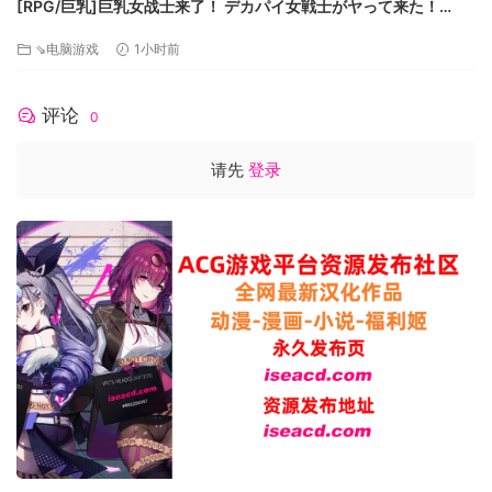
[RPG/巨乳]巨乳女战士来了！ デカパイ女戦士がヤって来た！
v1.00 内嵌AI汉化[PC+安卓]+作弊码[百度]
⇘电脑游戏
1小时前
评论
0
请先
登录