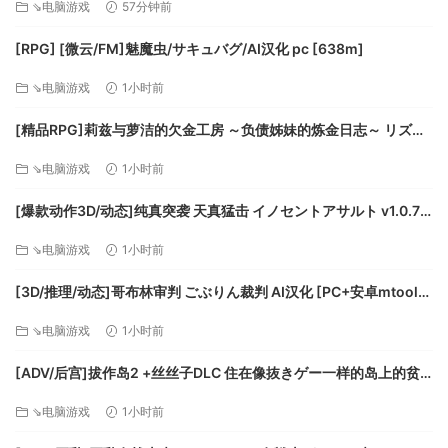
⇘电脑游戏
57分钟前
招集分散于世界各地的EDF队员，展开反击。
打造专属于你的最强队伍，拯救这个四四方方的地球。
[RPG] [微云/FM]魅魔虫/サキュバグ/AI汉化 pc [638m]
⇘电脑游戏
1小时前
[精品RPG]莉兹与萝洁的欠金工房 ～负债姊妹的炼金日志～ リズと
ロゼの工房 ～ 借金姉妹の工房日誌 ～ 官中[PC+安卓joi][百度]
⇘电脑游戏
1小时前
[爆款动作3D/动态]纯真突袭 天真猛击 イノセントアサルト v1.0.7
官方中文步兵版[PC+安卓盖世][百度]
⇘电脑游戏
1小时前
[3D/推理/动态]哥布林审判 ごぶりん裁判 AI汉化 [PC+安卓mtool]
[百度]
⇘电脑游戏
1小时前
[ADV/后宫]拔作岛2 +丝丝子DLC 住在像抜きゲー一样的岛上的贫
乳该怎么办才好？2 Qruppo本社爆破组汉化[PC+安卓ty][百度]
⇘电脑游戏
1小时前