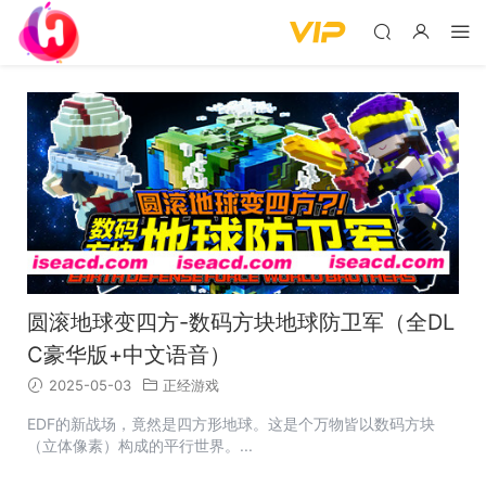
圆滚地球变四方-数码方块地球防卫军（全DL
C豪华版+中文语音）
2025-05-03
正经游戏
EDF的新战场，竟然是四方形地球。这是个万物皆以数码方块
（立体像素）构成的平行世界。...