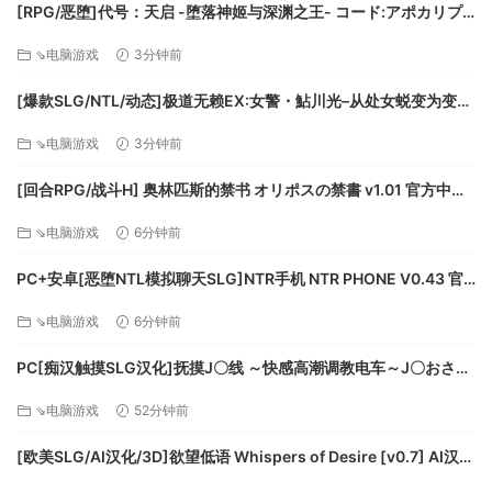
[RPG/恶堕]代号：天启 -堕落神姬与深渊之王- コード:アポカリプ
场。
ス -堕落の神姫と奈落の王- v1.07AI汉化 [PC+安卓mtool][百度]
●支持在线多人合作
⇘电脑游戏
3分钟前
支持最多4人在线多人合作。集结各玩家独创的队伍，并肩战斗
[爆款SLG/NTL/动态]极道无赖EX:女警・鮎川光–从处女蜕变为变态
吧。
的分岔路 v1.2.0官方中文版[PC+安卓盖世][百度]
●—-故事—-
⇘电脑游戏
3分钟前
在平行世界的某处，有个和平的四方形地球。
然而魔爪伸向了这个地球。
[回合RPG/战斗H] 奥林匹斯的禁书 オリポスの禁書 v1.01 官方中文
步兵版[PC+安卓joi][百度]
⇘电脑游戏
6分钟前
外星侵略者黑暗军团所率领的多艘母舰，
突然发动攻击，将地球粉碎成四分五裂。
PC+安卓[恶堕NTL模拟聊天SLG]NTR手机 NTR PHONE V0.43 官
星导者、外来者、还有入侵者大举进攻地球……
中动态步兵+解锁代码+全CG存档[500M]百度/迅雷/夸克/UC
然而，有一群勇敢的战士，从这些来自宇宙的外星侵略者手中
⇘电脑游戏
6分钟前
守护着地球。
PC[痴汉触摸SLG汉化]抚摸J〇线 ～快感高潮调教电车～J〇おさわ
他们就是地球防卫军“EDF”。
り線 ～快感即イキ調教電車～ 月兰酱汉化+解锁存档[1.3G]百度/迅
在四分五裂的地球各地持续奋战的EDF队员们。
⇘电脑游戏
52分钟前
雷/UC
地面交通受阻，物资与粮食皆无法送达，人们陷入绝望的深
渊。
[欧美SLG/AI汉化/3D]欲望低语 Whispers of Desire [v0.7] AI汉化
你被任命为兼任EDF指挥官的士兵，
版[PC+安卓/7.80G/更新][FM/百度]