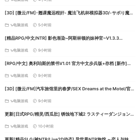
[3D] [微云/FM]-翘课魔远程奸- 魔法飞机杯模拟器3D/-サボり魔遠
根据玩家在游戏过程中的抉择，你将进入到不同的剧情分支，
隔姦- 魔法のオナホシミュレーター3D/官中+动态 pc [1.12G]
⇘电脑游戏
5小时前
同时剧情的表现也将发生重大变化。主角与主角的小徒，都将
卷入到这场纷争之中。分支总数多达数十种，想要完整了解游
[精品RPG/中文/NTR] 影色渐染~阿斯林顿的妹神官~V1.3.3
戏中角色以及剧情的来龙去脉，你可以通过这些分支来一窥端
STEAM官方中文步兵版+存档+DLC+joi黑条补丁 [更新] [PC+安卓]
倪。
⇘电脑游戏
9小时前
[FM/7.5G/百度]
[RPG/中文] 奥利珀斯的禁书V1.01 官方中文步兵版+存档 [新作]
[FM/1.3G/百度]
⇘电脑游戏
9小时前
[3D] [微云/FM]汽车旅馆里的春梦/SEX Dreams at the Motel/官中
● 与众不同的“弹反类”动作游戏，获取极致的“打铁”体验。
+无码+动态 pc [6.06G]
● 多种结局走向，让您体验到丰富的剧情发展。
⇘电脑游戏
9小时前
● 杂糅了写意画、水彩画、油画技法等多种表现手法的国风美
术。
更新[日式RPG/精灵/西瓜肚] 锈蚀地下城2 ラスティーダンジョン2
● 采用了国风漫画式分镜剧情过场。
v1.0k AI汉化版+全回想存档 [770M][百度]
⇘电脑游戏
10小时前
● 抗倭将领、中日海盗、朝廷等诸多势力中的历史人物都将现
身。
更新[精品SLG/被NTR/Live2D动态] 异世界NTR旅馆 ～恋人与妹妹