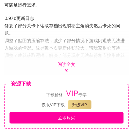
可满足运行需求。
0.97b更新日志
修复了部分关卡下读取存档出现瞬移主角消失然后卡死的问
题。
调整了贴图的压缩算法，减少了部分情况下游戏闪退或无法进
入游戏的情况。故导致本次更新体积较大，请玩家耐心等待
调整了成就获取逻辑，解决了部分玩家无法获得相应搜集成就
的问题。
阅读全文
修正了部分对话立绘错误以及某些路人NPC对话错误的问题。
新增了剧情跳过功能
资源下载
纸老虎工作室，一支主要由四人组成的独立游戏团队。因为热
VIP
下载价格
专享
爱武侠，开发了这款以明朝抗倭武侠为背景架空展开的刀剑动
仅限VIP下载
升级VIP
作游戏。
游戏受到金庸先生作品如《天龙八部》、《笑傲江湖》以及电
立即购买
子游戏《只狼：影逝二度》、《风卷残云》、《侍魂》等作品
的启发，使我们构想出了这个胜负出于毫厘之间的江湖。