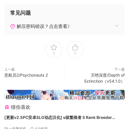
明朝嘉靖年间，吏治败坏，边事废弛，东南沿海饱受倭寇侵
扰。一日，修隐山中多年的主角受托协助官军抗倭。然而在救
常见问题
人退敌的途中，却发现倭寇的入侵并非表面那般简单。是成功
破局揭穿祸国奸佞，亦或是功成身退重返山林，决定权在你的
解压密码错误？点击查看》
手中。随着剧情的展开，朝廷官军、海盗徐海、松浦党等多方
势力也牵涉其中。究竟故事会向着哪一个方向发展？更多的秘
密等待你前往揭开！
0
0
上一篇
下一篇
意航员2/Psychonauts 2
灭绝深度/Depth of
Extinction（v54.1.0）
游戏中玩家会遭遇到各种势力——既有穷凶极恶的僧兵，也有
装备精良的武士，甚至是师出同门的海盗头目。而作为武林中
人，胜负往往在毫厘之间。穷追猛打并非取胜之道，仔细观察
对手的一招一式，通过精准操作化险为夷，待对手露出破绽之
猜你喜欢
时，即可以行云流水延绵不绝之势主动出击，最终轻松制敌。
[更新v2.5PC安卓SLG动态汉化] s级繁殖者 S Rank Breeder
[2.50G]
⇘电脑游戏
4小时前