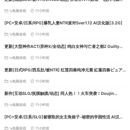
● 物产丰盛的烹饪系统，在战斗之余领略中式餐食的魅力。
在不知不觉间被夺走～ [异旅]v1.46 官中版+存档 [3.80G][百度]
⇘电脑游戏
11小时前
[PC+安卓/日系/RPG]爆乳人妻NTR派对Sver1.12 AI汉化版[3.2G]
⇘电脑游戏
11小时前
更新[大型神作ACT/异种X/全动态] 纯白女神与亡者之都2 Guilty
Hell2 v0.57C 官中版+付费包*2+存档 [13.70G][百度]
⇘电脑游戏
11小时前
更新[日式RPG/西瓜肚/被NTR] 红莲四奏纯净元素 紅蓮四奏ピュア
エレメンツ Ver1.0.11 AI汉化版+全回想存档 [4.50G][百度]
⇘电脑游戏
11小时前
新作[互动SLG/抚摸触摸/动态] 同人热！！火车突袭！Doujin
Fever!! Train Assault! ver1.0.3 生肉版 [550M][百度]
⇘电脑游戏
11小时前
[PC+安卓/日系/SLG]被寝取的女主角姬子-秘密的学园性活 AI汉化
版[1.2G]
⇘电脑游戏
11小时前