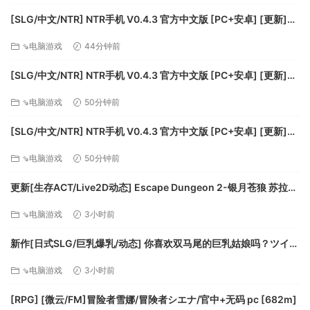
[SLG/中文/NTR] NTR手机 V0.4.3 官方中文版 [PC+安卓] [更新]
[FM/490M/百度]
⇘电脑游戏
44分钟前
[SLG/中文/NTR] NTR手机 V0.4.3 官方中文版 [PC+安卓] [更新]
[FM/490M/百度]
⇘电脑游戏
50分钟前
[SLG/中文/NTR] NTR手机 V0.4.3 官方中文版 [PC+安卓] [更新]
[FM/490M/百度]
⇘电脑游戏
50分钟前
更新[生存ACT/Live2D动态] Escape Dungeon 2-银月苍狼 苏拉尔
Escape Dungeon 2 ～ 銀月蒼き狼 シュラル ver2.2 官中步兵版
⇘电脑游戏
3小时前
+DLC [3.30G][百度]
新作[日式SLG/巨乳爆乳/动态] 你喜欢双马尾的巨乳姑娘吗？ツイン
テールの巨乳娘は好きですか？ 生肉版 [300M][百度]
⇘电脑游戏
3小时前
[RPG] [微云/FM]冒险者雪娜/冒険者シエナ/官中+无码 pc [682m]