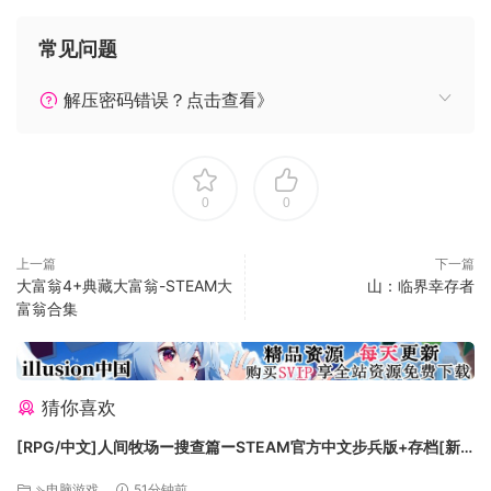
横死旅店房间之中，凌丹被指认为杀人凶手，当场收押入狱！
常见问题
博古斋序古玩店中，老板齐博远突然自尽。九牛门中关系藏宝
的神秘古画忽隐忽现。
解压密码错误？点击查看》
缪耀能否担负起帮助凌丹洗脱冤屈的重任，在华青囊、黄娅等
诸多好友帮助之下，救出含冤入狱的凌丹吗？
连环凶案，陷害凌丹的幕后黑手究竟是谁？
古画之中，九牛门秘密宝藏究竟隐藏何处？
0
0
缪耀独力，能否帮牢狱中的凌丹洗清冤屈？
往事与如今的爱恨纠葛，理想与现实的激烈碰撞，引出这一部
上一篇
下一篇
的故事。
大富翁4+典藏大富翁-STEAM大
山：临界幸存者
一连串的隐秘线索之下，又隐藏着怎样的原罪？
富翁合集
答案，将由你来寻找……
猜你喜欢
[RPG/中文]人间牧场ー搜查篇ーSTEAM官方中文步兵版+存档[新
作][FM/1.4G/百度
⇘电脑游戏
51分钟前