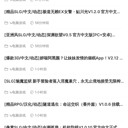
[精品SLG/中文/动态]极道无赖EX女警・鮎川光V1.2.0 官方中文版
+存档[更新安卓][PC+安卓][FM/3.4G/百度]
⇘电脑游戏
56分钟前
游戏中设计了充满悬疑风格的精彩剧情，并在各场景中以场景
[亚洲风SLG/中文/动态]深渊欲望V0.5 官方中文版[PC+安卓]
搜索，线索分析，触发猜想和最终结案这四个主要玩法推动整
[FM/5.8G/百度]
个剧情的发展，并且在其中穿插了诸如搜身，解密，分支选择
⇘电脑游戏
56分钟前
等多种不同的玩法。让整个游戏更加丰富多彩。
[爆款3D/中文/动态]娇喘阿黑颜？让妹妹发情的催眠App！V2.12 官
场景搜索：在游戏中存在着各类不同的场景，在这些场景中隐
方中文版+DLC+存档[FM/1.7G/百度]
藏着各种线索等待着玩家去发现。
⇘电脑游戏
1小时前
线索分析：在搜索到线索之后，分析这些线索，并且了解这些
[SLG]魅魔监狱 新手冒险者落入淫魔巢穴，永无止境地接受无限榨
线索可能带来的猜想，是游戏的重大乐趣所在，也是触发剧情
精的故事 生肉版+动画版[新作][FM/2.9G/百度]
的重要组成部分。
⇘电脑游戏
1小时前
触发猜想：当多个线索被发现并且分析之后，玩家会发现多个
线索之间会产生一定的关联，此时，一个大胆的猜想油然而
[精品RPG/汉化/动态]隧道逃生：命运交织（番外篇）V1.0.6 挂载AI
生！是的！可能事实正如你所料的那样！
汉化正式版+DLC+存档[更新][FM/3.8G/百度]
⇘电脑游戏
1小时前
结案：在游戏的每个章节的最后，都有一个结案的过程，这代
表着你对当前案件的进展有了一定程度的判断，但是这个判断
[像素SLG/中文/动态]虫潮孤堡：机欲防线V1.0.10 官方中文正式步