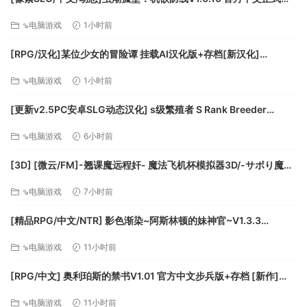
是否是最终的真相呢？这还需要玩家继续去深入挖掘……
兵版+存档[更新][FM/3.4G/百度]
⇘电脑游戏
1小时前
[RPG/汉化]某位少女的冒险谭 挂载AI汉化版+存档[新汉化]
[FM/2.1G/百度]
⇘电脑游戏
1小时前
[更新v2.5PC安卓SLG动态汉化] s级繁殖者 S Rank Breeder
[2.50G]
⇘电脑游戏
6小时前
[3D] [微云/FM]-翘课魔远程奸- 魔法飞机杯模拟器3D/-サボり魔遠
隔姦- 魔法のオナホシミュレーター3D/官中+动态 pc [1.12G]
⇘电脑游戏
7小时前
[精品RPG/中文/NTR] 影色渐染~阿斯林顿的妹神官~V1.3.3
STEAM官方中文步兵版+存档+DLC+joi黑条补丁 [更新] [PC+安卓]
⇘电脑游戏
11小时前
[FM/7.5G/百度]
[RPG/中文] 奥利珀斯的禁书V1.01 官方中文步兵版+存档 [新作]
[FM/1.3G/百度]
⇘电脑游戏
11小时前