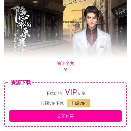
阅读全文
第八回 连环凶案迹扑朔 古画藏宝隐荒村
迷雾散布天日昭，
资源下载
机关算尽亦徒劳。
VIP
下载价格
专享
休言世间无正道，
凶顽到头总难逃。
仅限VIP下载
升级VIP
上文书说到演员凌丹在法兰西拜德古堡中连破奇案，缪耀千里
寻友，两人乘坐邮轮返回南华城中，诸般后事暂且不表。
立即购买
且说这一日，缪耀接到凌丹的一通电话，赶到三不管地带悦来
客栈之中。没成想风波突起，之前登场疑似慕轻烟手下任白云