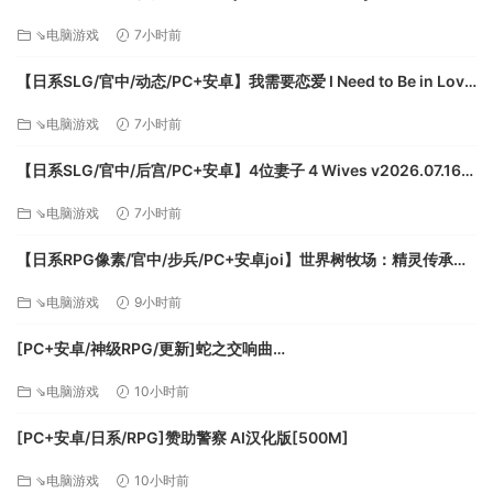
命に代えてもお守りします！ 官方中文步兵版【1.68G/CV】
⇘电脑游戏
7小时前
【日系SLG/官中/动态/PC+安卓】我需要恋爱 I Need to Be in Love
v1.6.4 EA 官方中文版【5.95G】
⇘电脑游戏
7小时前
【日系SLG/官中/后宫/PC+安卓】4位妻子 4 Wives v2026.07.16
官方中文版【1.72G】
⇘电脑游戏
7小时前
【日系RPG像素/官中/步兵/PC+安卓joi】世界树牧场：精灵传承
World Tree Ranch: Elven Legacy ハラマセノーカ～エルフハーレ
⇘电脑游戏
9小时前
ムと世界樹の牧場～ 官方中文步兵版【1.26G】
[PC+安卓/神级RPG/更新]蛇之交响曲
Symphony_of_the_Serpent-.72073 AI汉化版[9.3G]
⇘电脑游戏
10小时前
[PC+安卓/日系/RPG]赞助警察 AI汉化版[500M]
⇘电脑游戏
10小时前