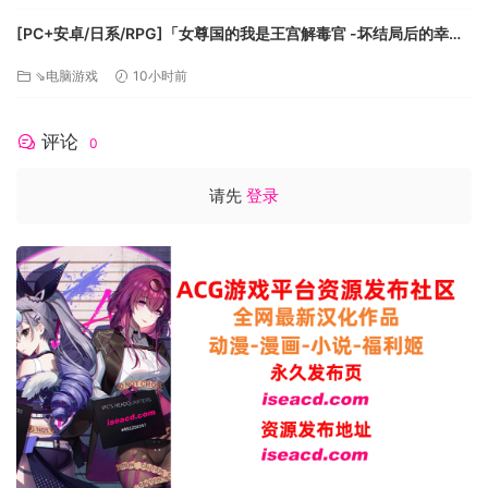
[PC+安卓/日系/RPG]「女尊国的我是王宫解毒官 -坏结局后的幸福
世界- 解毒大作战」 AI汉化版[1.4G]
⇘电脑游戏
10小时前
评论
0
请先
登录