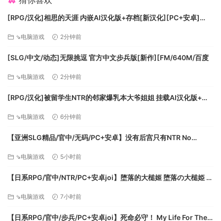
猜你喜欢
· 引导式旁白
[RPG/汉化]相思的天涯 内嵌AI汉化版+存档[新汉化][PC+安卓]
· 3个主题场景
[FM/780M/百度]
· 富有创意的物理元素
⇘电脑游戏
2分钟前
· 挑战关卡
[SLG/中文/动态]无限挑逗 官方中文步兵版[新作][FM/640M/百度
⇘电脑游戏
2分钟前
[RPG/汉化]被留学生NTR的邻家爆乳本大爷姐姐 挂载AI汉化版+存
档[新汉化][FM/1.1G/百度]
⇘电脑游戏
6分钟前
【亚洲SLG精品/官中/无码/PC+安卓】没有后宫只有NTR No
Harem Just NTR Ep.3 Full 官方中文步兵版【6.10G】
⇘电脑游戏
5小时前
【日系RPG/官中/NTR/PC+安卓joi】堕落的大槌姬 堕落の大槌姫 官
方中文版【516M】
⇘电脑游戏
7小时前
【日系RPG/官中/步兵/PC+安卓joi】死命必守！ My Life For Thee!