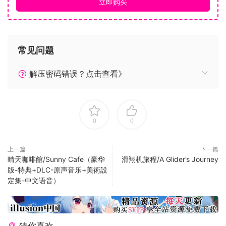
立即购买
有时，我们会遇到很多困难，而解决问题的方法往往在我们自
身。
瓶子女士真的是个很漂亮的瓶子，碰见她瓶子先生应该会更有
常见问题
力量吧!
解压密码错误？点击查看》
0
0
上一篇
下一篇
晴天咖啡館/Sunny Cafe（豪华
滑翔机旅程/A Glider’s Journey
版-特典+DLC-原声音乐+美術設
定集-中文语音）
… …
合理操控并引导瓶子旋转前进，前往梦想的路途不会一帆风
顺，试着感受旅程吧！
特色