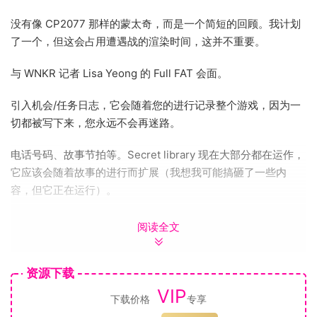
没有像 CP2077 那样的蒙太奇，而是一个简短的回顾。我计划
了一个，但这会占用遭遇战的渲染时间，这并不重要。
与 WNKR 记者 Lisa Yeong 的 Full FAT 会面。
引入机会/任务日志，它会随着您的进行记录整个游戏，因为一
切都被写下来，您永远不会再迷路。
电话号码、故事节拍等。Secret library 现在大部分都在运作，
它应该会随着故事的进行而扩展（我想我可能搞砸了一些内
容，但它正在运行）。
逻辑修复的 OTS 和幽灵的能力。
阅读全文
已知问题我决定将额外的惊喜内容（例如下一次 Lisa 邂逅和
Hailey + 朋友邂逅）
资源下载
VIP
下载价格
专享
移至几天后，因为我在这个过渡期和添加新系统的情况下，在