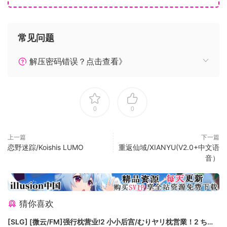
常见问题
解压密码错误？点击查看》
0
0
上一篇
下一篇
恋野迷踪/Koishis LUMO
重返仙域/XIANYU(V2.0+中文语
音）
猜你喜欢
[SLG] [微云/FM]强行枕营业!2 小小后宫/むりヤリ枕営業！2 ちっ