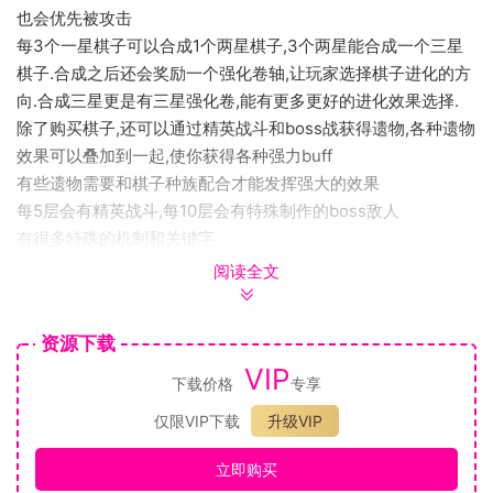
也会优先被攻击
每3个一星棋子可以合成1个两星棋子,3个两星能合成一个三星
棋子.合成之后还会奖励一个强化卷轴,让玩家选择棋子进化的方
向.合成三星更是有三星强化卷,能有更多更好的进化效果选择.
除了购买棋子,还可以通过精英战斗和boss战获得遗物,各种遗物
效果可以叠加到一起,使你获得各种强力buff
有些遗物需要和棋子种族配合才能发挥强大的效果
每5层会有精英战斗,每10层会有特殊制作的boss敌人
有很多特殊的机制和关键字
每次战斗都有随机的奖励给玩家选择
阅读全文
同一个地名的房间选择一定次数,就会有抉择一个2星棋子的奖励
还有一些特殊的非战斗房间,能直接获得各种方面的奖励
资源下载
每局游戏开始可以选择想玩的种族,积累战斗经验值后还会慢慢
VIP
解锁更多的棋子
下载价格
专享
目前有将近80种棋子与法术,20多种遗物,各种特制的boss战
仅限VIP下载
升级VIP
三种游戏难度
在未来会提供更多的游戏内容,包括新棋子,遗物,boss战,以及可
立即购买
能的新游戏模式