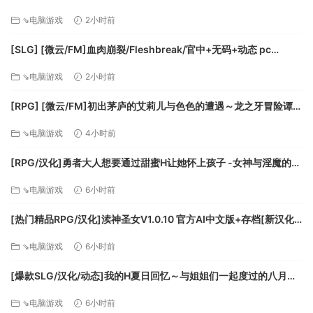
ちゃなハーレム/AI汉化+动态 pc [1.11G]
⇘电脑游戏
2小时前
[SLG] [微云/FM]血肉崩裂/Fleshbreak/官中+无码+动态 pc
[287m]
⇘电脑游戏
2小时前
[RPG] [微云/FM]初出茅庐的艾莉儿与色色的遭遇～龙之牙冒险谭
～/官中+无码 pc [841m]
⇘电脑游戏
4小时前
[RPG/汉化]勇者大人想要通过甜蜜H让她怀上孩子 -女神与淫魔的二
重奏-挂载AI汉化版+存档[新汉化][FM/1.1G/百度]
⇘电脑游戏
6小时前
[热门精品RPG/汉化]渎神圣女V1.0.10 官方AI中文版+存档[新汉化]
[FM/2G/百度]
⇘电脑游戏
6小时前
[爆款SLG/汉化/动态]我的H夏日回忆～与姐姐们一起度过的八月～
AI汉化版+存档[新汉化][FM/3.2G/百度]
⇘电脑游戏
6小时前