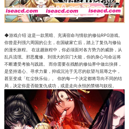
◆游戏介绍 这是一款黑暗、充满宿命与情欲的修仙RPG游戏。
你曾是列强六周国的公主，在国破家亡后，踏上了复仇与修仙
的漫长旅程。 在这趟旅程中，你必须面对各方势力的威胁，从
乱兵流氓、邪恶魔修、到强大的宗门大能，你的身心与命运将
不断遭受考验与践踏。 而你需要在残酷的修仙界中做出抉择，
是坚持道心、寻求力量，抑或沉沦于无尽的欲望与屈辱之中，
甚至变成「红尘快乐仙」。 你的每一个决定都将导向不同的结
局，决定你是否能复仇成功，或是走向永恒的禁锢与奴役。