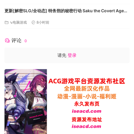
更新[解密SLG/全动态] 特务朔的秘密行动 Saku the Covert Agent
v26.07.03 官中步兵版+存档 [1.0G][百度]
⇘电脑游戏
8小时前
评论
0
请先
登录