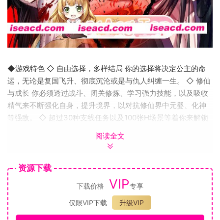
◆游戏特色 ◇ 自由选择，多样结局 你的选择将决定公主的命
运，无论是复国飞升、彻底沉沦或是与仇人纠缠一生。 ◇ 修仙
与成长 你必须透过战斗、闭关修炼、学习强力技能，以及吸收
精气来不断强化自身，提升境界，以对抗修仙界中元婴、化神
等强敌。 ◇ 超过30种支线任务以及100张H场景等着你来解锁
◇ 满足你各式各样的性癖！
阅读全文
资源下载
VIP
下载价格
专享
仅限VIP下载
升级VIP