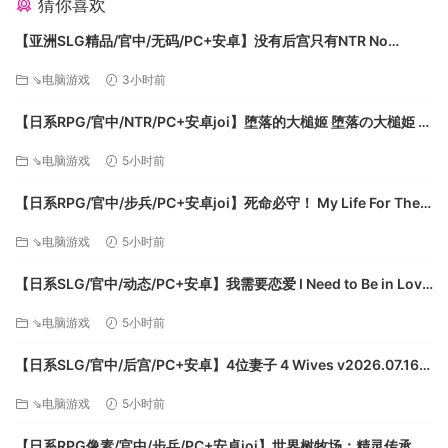
猜你喜欢
女孩（已修改） 20、望月阁第二个迷宫跳跃报错（已修改）
21、城主府和琉璃村各有一个NPC不能屠杀（已修改） 22、血
【亚洲SLG精品/官中/无码/PC+安卓】没有后宫只有NTR No
神.血食诀技能BUG（已修改） 23、移动了琉璃村铁匠位置
Harem Just NTR Ep.3 Full 官方中文步兵版【6.10G】
⇘电脑游戏
3小时前
（已修改）
【日系RPG/官中/NTR/PC+安卓joi】堕落的大槌姬 堕落の大槌姫 官
方中文版【516M】
⇘电脑游戏
5小时前
【日系RPG/官中/步兵/PC+安卓joi】死命必守！ My Life For Thee!
命に代えてもお守りします！ 官方中文步兵版【1.68G/CV】
⇘电脑游戏
5小时前
【日系SLG/官中/动态/PC+安卓】我需要恋爱 I Need to Be in Love
v1.6.4 EA 官方中文版【5.95G】
⇘电脑游戏
5小时前
【日系SLG/官中/后宫/PC+安卓】4位妻子 4 Wives v2026.07.16
提取码：shit
官方中文版【1.72G】
⇘电脑游戏
5小时前
【日系RPG像素/官中/步兵/PC+安卓joi】世界树牧场：精灵传承