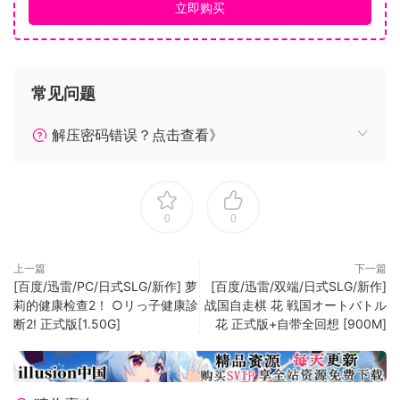
立即购买
常见问题
更新日志 v1.286 2026年5月4日： 1、黑蛟化龙缺音乐（已修
改） 2、城主府城主破处CG叠加（已修改） 3、拍卖会造化金
解压密码错误？点击查看》
莲得功德碎片（已修改） 4、触手服左手袖子战斗报错（已修
改） 5、自慰破处跳出跑商（已修改） 6、和阿欢对话聊朱雀时
候跳出的人鱼战败事件（已修改） 7、妓院一楼绿帽NPC二阶
段剧情音效出错（已修改） 8、皇城引诱CG文本太长出
0
0
BUG（已修改） 9、流云城城主府地下室怪物行走图缺失（已
修改） 10、超级宝藏图坐标错误（已修改） 11、坤之森大乘宝
上一篇
下一篇
箱加入劫骨（已修改） 12、画廊的与花魁贴贴图片不消失（已
[百度/迅雷/PC/日式SLG/新作] 萝
[百度/迅雷/双端/日式SLG/新作]
修改） 13、碧波连裙战斗里缺失文件（已修改） 14、不分头发
莉的健康检查2！ ○リっ子健康診
战国自走棋 花 戦国オートバトル
没对齐（已修改） 15、魔界客栈休息图片不消失（已修改）
断2! 正式版[1.50G]
花 正式版+自带全回想 [900M]
16、皇城贩卖畜牧的小贩增加牛奶（已修改） 17、醉仙居袭胸
的NPC报错（已修改） 18、繁体版的赞助名单缺少CG（已修
改） 19、傲天门长老的购买花瓣任务已在皇城增加卖花瓣的小