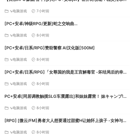
World Tree Ranch: Elven Legacy ハラマセノーカ～エルフハーレ
⇘电脑游戏
7小时前
ムと世界樹の牧場～ 官方中文步兵版【1.26G】
[PC+安卓/神级RPG/更新]蛇之交响曲
Symphony_of_the_Serpent-.72073 AI汉化版[9.3G]
⇘电脑游戏
8小时前
[PC+安卓/日系/RPG]赞助警察 AI汉化版[500M]
⇘电脑游戏
8小时前
[PC+安卓/日系/RPG]「女尊国的我是王宫解毒官 -坏结局后的幸福
世界- 解毒大作战」 AI汉化版[1.4G]
⇘电脑游戏
8小时前
PC+安卓[同居调教触摸SLG车震露出]和妹妹露营！ 妹キャンプ!
v1.1内嵌AI汉化+作弊码[1G]百度/迅雷/UC/夸克
⇘电脑游戏
8小时前
[RPG] [微云/FM]勇者大人想要通过甜蜜H让她怀上孩子 -女神与淫
魔的二重奏-/AI汉化 pc [417m]
⇘电脑游戏
8小时前