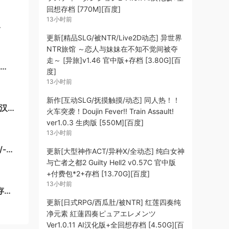
回想存档 [770M][百度]
13小时前
更新[精品SLG/被NTR/Live2D动态] 异世界
NTR旅馆 ～恋人与妹妹在不知不觉间被夺
走～ [异旅]v1.46 官中版+存档 [3.80G][百
度]
G/百
13小时前
新作[互动SLG/抚摸触摸/动态] 同人热！！
新汉
火车突袭！Doujin Fever!! Train Assault!
ver1.0.3 生肉版 [550M][百度]
13小时前
更新[大型神作ACT/异种X/全动态] 纯白女神
与亡者之都2 Guilty Hell2 v0.57C 官中版
+动
+付费包*2+存档 [13.70G][百度]
13小时前
存档
更新[日式RPG/西瓜肚/被NTR] 红莲四奏纯
净元素 紅蓮四奏ピュアエレメンツ
Ver1.0.11 AI汉化版+全回想存档 [4.50G][百