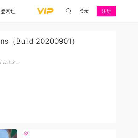
登录
注册
防丢网址
s（Build 20200901）
 ぷよぷ...