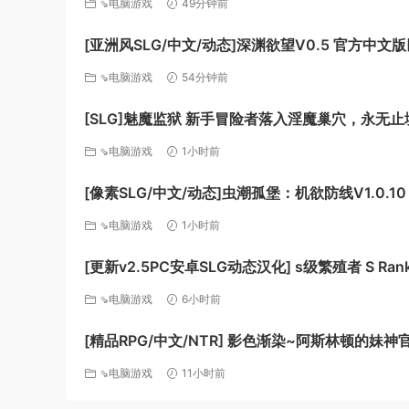
⇘电脑游戏
49分钟前
[亚洲风SLG/中文/动态]深渊欲望V0.5 官方中文版
卓][FM/5.8G/百度]
⇘电脑游戏
54分钟前
[SLG]魅魔监狱 新手冒险者落入淫魔巢穴，永无
受无限榨精的故事 生肉版+动画版[新作][FM/2.9G
⇘电脑游戏
1小时前
[像素SLG/中文/动态]虫潮孤堡：机欲防线V1.0.10
文正式步兵版+存档[更新][FM/3.4G/百度]
⇘电脑游戏
1小时前
[更新v2.5PC安卓SLG动态汉化] s级繁殖者 S Ran
Breeder [2.50G]
⇘电脑游戏
6小时前
[精品RPG/中文/NTR] 影色渐染~阿斯林顿的妹神
~V1.3.3 STEAM官方中文步兵版+存档+DLC+jo
⇘电脑游戏
11小时前
丁 [更新] [PC+安卓] [FM/7.5G/百度]