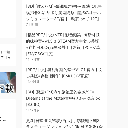
！收
[3D] [微云/FM]-翘课魔远程奸- 魔法飞机杯
模拟器3D/-サボり魔遠隔姦- 魔法のオナホ
 各种
シミュレーター3D/官中+动态 pc [1.12G]
7小时前
[精品RPG/中文/NTR] 影色渐染~阿斯林顿
的妹神官~V1.3.3 STEAM官方中文步兵版
+存档+DLC+joi黑条补丁 [更新] [PC+安卓]
下一篇
[FM/7.5G/百度]
irl V
11小时前
[RPG/中文] 奥利珀斯的禁书V1.01 官方中文
步兵版+存档 [新作] [FM/1.3G/百度]
11小时前
[3D] [微云/FM]汽车旅馆里的春梦/SEX
Dreams at the Motel/官中+无码+动态 pc
[6.06G]
11小时前
0 官
更新[日式RPG/精灵/西瓜肚] 锈蚀地下城2
ラスティーダンジョン2 v1.0k AI汉化版+全
]