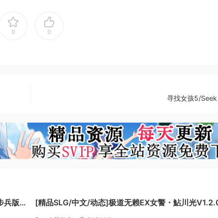
己喜欢的图标、角色和装饰。挑选一个自己喜欢的角色，设定吧
各种语言的字幕。英语和日语语音同时收录。畅享英语语音吧！
0
0
寻找女孩5/Seek G
步兵版
[精品SLG/中文/动态]极道无赖EX女警・鮎川光V1.2.
方中文版+存档[更新安卓][PC+安卓][FM/3.4G/百度