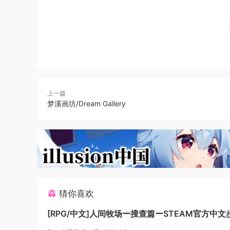
稿，供全世界玩家观看。「我的角色」设定设定自
录了英语和日语语音除了日语和英语外，还对应了
操作方法键盘、鼠标、游戏手柄均可操作！
【游戏截图】
上一篇
梦溪画坊/Dream Gallery
猜你喜欢
[RPG/中文]人间牧场ー搜查篇ーSTEAM官方中文
+存档[新作][FM/1.4G/百度