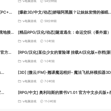
⇘电脑游戏
54分钟前
[PC+安
[爆款3D/中文/动态]娇喘阿黑颜？让妹妹发情的催眠
App！V2.12 官方中文版+DLC+存档[FM/1.7G/百度]
⇘电脑游戏
59分钟前
止境地接
[精品RPG/汉化/动态]隧道逃生：命运交织（番外篇）
/百度]
V1.0.6 挂载AI汉化正式版+DLC+存档[更新][FM/3.8
⇘电脑游戏
1小时前
度]
 官方中
[RPG/汉化]某位少女的冒险谭 挂载AI汉化版+存档[
化][FM/2.1G/百度]
⇘电脑游戏
1小时前
k
[3D] [微云/FM]-翘课魔远程奸- 魔法飞机杯模拟器3D/-サ
ボり魔遠隔姦- 魔法のオナホシミュレーター3D/官中
⇘电脑游戏
7小时前
态 pc [1.12G]
官
[RPG/中文] 奥利珀斯的禁书V1.01 官方中文步兵版+
i黑条补
[新作] [FM/1.3G/百度]
⇘电脑游戏
11小时前