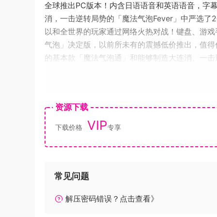
全球推出PC版本！内含日语语音和英语语音，字
消，一击逆转局势的「魔法气泡Fever」中严选
以和全世界的玩家通过网络火热对战！键盘、游戏
气泡」决定版，以前所未有的震撼低价推出，值得
的基本款「魔法气泡通」和能够制造大连消、一击逆
对应了联网对战功能，最多可以4个人同时对战。
泡!!Quest』『魔法气泡Chronicle』等系
杀的动画演出也更加令人热血沸腾，眼前一亮！最
资源下载
戏的模式。2个规则均可对战！可以和全世界玩家
VIP
战的模式。既可以享受获胜上升，失败下降的评级
下载价格
专享
会」模式如果有两个游戏手柄，可以在线下实地对
能通过新增的「难度设定」和「提升功能」，初玩
定之一，这次新增了「提升」功能。设置为ON的
利的部分 火力提升： 送给对方的障碍气泡增加落
常见问题
设定】极容易＞容易＞正常＞困难＞极困难的顺序
解压密码错误？点击查看》
者「极容易」时，当有可能发生连消时，会出现提
后将覆盖之前的数据。）保存的数据可以通过「鉴