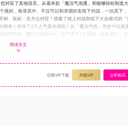
幕也对应了其他语言。从基本款「魔法气泡通」和能够轻松制造
了2个规则，收录其中。不仅可以和亲朋好友线下对战，一比高下
手柄、鼠标，全方位对应！搭载了线上对战和线下大会模式的「
你拥有！收录了2个人气基本规则！从「魔法气泡」历史中玩家
转局势的「魔法气泡Fever」中严选了2个规则，收录其中。
全部24名角色齐登场！除了该系列众所周知的角色外，『魔法气
阅读全文
列游戏中的人气角色也会悉数登场。共计24名角色将展开热血战斗。连
多可以4人线下对战的「全民魔法气泡」线下玩家2～４人可以
联网对战的「魔法气泡联赛」可以和全世界玩家，通过互联网进
挑战考验，也可以轻松对战！当然，还可以自建房间进行对战!
仅限VIP下载
升级VIP
立即购买
战，通过「大会」模式进行淘汰赛。最多可以8人参加比赛。各
者也可以放心地享受对战的乐趣！【提升】对战开始前进行的各
话，对战中输的一方在下次对战（下次设定）时将变得有利。→
下降速： 障碍气泡落下的速度变慢连消种子： 落下连消的种子
，可以通过自由设定难度降低游戏难度。本作中，设定为「容易
示标记。回放保存本作中，对战的视频将自动保存。（超过一定
赏」进行回放，也可以向「网络」上的「魔法气泡放送局」进行