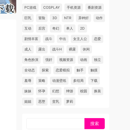
PC游戏
COSPLAY
手机资源
番剧资源
巨乳
冒险
3D
NTR
异种奸
动作
互动
后宫
奇幻
单人
2D
剧情丰富
战斗
中出
女主人公
恋爱
成人
露出
战斗H
裸露
休闲
角色扮演
强奸
视频资源
动画
独立
全动态
探索
恋爱模拟
触手
触摸
羞辱
策略
动漫壁纸
多结局
下载
妹妹
怀孕
幻想
绅游
校园
换装
姐姐
恶堕
贫乳
萝莉