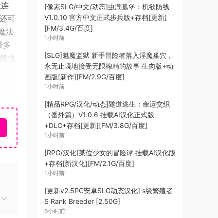
大连
[像素SLG/中文/动态]虫潮孤堡：机欲防线
V1.0.10 官方中文正式步兵版+存档[更新]
，还可
[FM/3.4G/百度]
魔法
1小时前
最多
[SLG]魅魔监狱 新手冒险者落入淫魔巢穴，
当然也
永无止境地接受无限榨精的故事 生肉版+动
画版[新作][FM/2.9G/百度]
消、相
1小时前
同时游
[精品RPG/汉化/动态]隧道逃生：命运交织
行对
（番外篇）V1.0.6 挂载AI汉化正式版
「大
+DLC+存档[更新][FM/3.8G/百度]
1小时前
种功
种设
[RPG/汉化]某位少女的冒险谭 挂载AI汉化版
变得有
+存档[新汉化][FM/2.1G/百度]
1小时前
【难度
」或
[更新v2.5PC安卓SLG动态汉化] s级繁殖者
S Rank Breeder [2.50G]
数量
6小时前
投