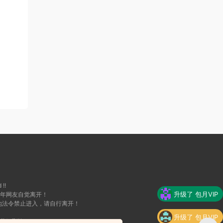
 !!
升级了 包月VIP
成年网友自觉离开！
地法令禁止进入，请自行离开！
升级了 包月VIP
我们删除！