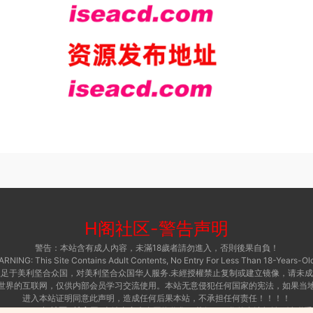
H阁社区
-
警告声明
警告：本站含有成人內容，未滿18歲者請勿進入，否則後果自負！
RNING: This Site Contains Adult Contents, No Entry For Less Than 18-Years-Old
足于美利坚合众国，对美利坚合众国华人服务.未經授權禁止复制或建立镜像，请未
世界的互联网，仅供内部会员学习交流使用。本站无意侵犯任何国家的宪法，如果当
进入本站证明同意此声明，造成任何后果本站，不承担任何责任！！！！
 © 2015 ·
H阁社区-i社官网
本站内容来自网络收集，若侵犯了您的合法权益，请联系