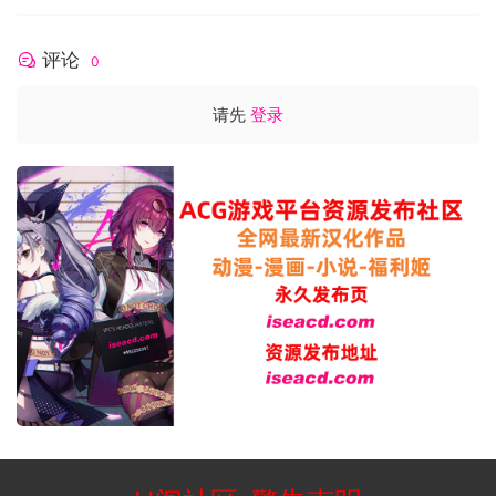
评论
0
丰富的随机事件
请先
登录
除了如履薄冰的战斗外，游戏中还提供了多个效果迥异的随机
事件，有些可以增强你的属性，有些则可以提升符文等级，但
是如果你要激活它们，可得抓紧脚步，时间一到，它们就会失
去踪迹。
营地建设
无论是胜利还是失败，你都可以从战斗中获得游戏中最宝贵的
资源：金币。有了金币，你就可以升级并扩展你的营地、解锁
并购买卷轴，这将为你的战斗带来极大好处
未来与展望
未来还将继续推出更多风格迥异的角色，以及更多更多拥有个
性的怪物，敬请期待！