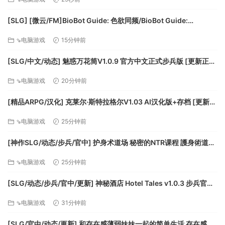
生活[3.3G]百度/迅雷/UC/夸克
[SLG] [微云/FM]BioBot Guide: 色欲同频/BioBot Guide:
SexySync/官中+无码+动态 pc [2.31G]
⇘电脑游戏
15分钟前
当你控制富有个性的角色在棋盘上驰骋时，各种身怀绝技的怪
物尾随而至。在你完成一次连线移动后，怪物就会向你发起冲
[SLG/中文/动态] 魅惑万花筒V1.0.9 官方中文正式步兵版 [更新正式
锋，并使用各具特色的攻击方法和你“打招呼”。
版] [FM/1.7G/百度]
⇘电脑游戏
20分钟前
[精品ARPG/汉化] 克莱尔·斯特拉格尔V1.03 AI汉化版+存档 [更新]
[FM/1.5G/百度]
⇘电脑游戏
25分钟前
[神作SLG/动态/步兵/官中] 护身术道场 秘密的NTR课程 護身術道場
秘密のNTRレッスン Self Defense Dojo v1.9.14 动态步兵官中版
⇘电脑游戏
25分钟前
[943M]
[SLG/动态/步兵/官中/更新] 神秘酒店 Hotel Tales v1.0.3 步兵官中
版 [6.4G]
在这些凶残而又强大的怪物面前，你有无数的选择：增强属性
⇘电脑游戏
31分钟前
进行正面交锋不失为一种勇士般的方式；你也可以充分使用各
种不同特色的符文，与其迂回周旋；或是直接发起一次超强伤
[SLG/官中/动态/更新] 和存在感薄弱妹妹一起的简单生活 存在感薄