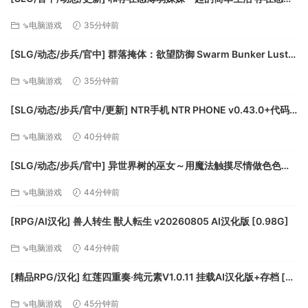
害的狙击，将其斩杀在冲锋的道路上。选择何种方式，取决于
い妹との簡単生活 v1.2.7 rev.4 动态官中版 [1.84G]
⇘电脑游戏
35分钟前
你！
[SLG/动态/步兵/官中] 群落掩体：欲望防御 Swarm Bunker Lust
Defense v1.07 动态步兵官中正式版 [3.37G]
⇘电脑游戏
35分钟前
[SLG/动态/步兵/官中/更新] NTR手机 NTR PHONE v0.43.0+代码
+存档 动态步兵官中版 [468M]
⇘电脑游戏
40分钟前
Rougelike的有机结合
[SLG/动态/步兵/官中] 异世界树的巫女～用魔法触摸尽情做色色的
当你千辛万苦、百折不挠的完成一次通关后，即可解锁更高难
事～ 異世界樹の巫女〜魔法のチカラでおさわりHやりたい放題〜
度。随着难度提升，怪物将会拥有更强的属性，而你则会面临
⇘电脑游戏
44分钟前
ISExKAI MAIDEN～Osawari…
更多的枷锁，如何破解，在于思考。
[RPG/AI汉化] 兽人转生 獣人転生 v20260805 AI汉化版 [0.98G]
⇘电脑游戏
44分钟前
[精品RPG/汉化] 红莲四重奏·纯元素V1.0.11 挂载AI汉化版+存档 [更
新] [FM/5.2G/百度]
⇘电脑游戏
45分钟前