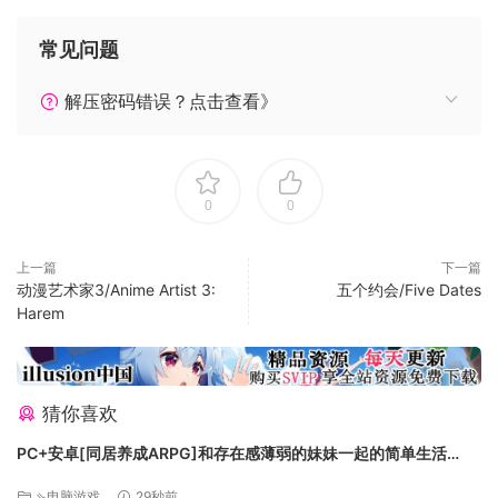
你可以通过超长的连线（通常是8个以上的连线）获得经验值，
提升自己的战斗等级
常见问题
解压密码错误？点击查看》
0
0
上一篇
下一篇
动漫艺术家3/Anime Artist 3:
五个约会/Five Dates
Harem
激烈的殊死搏斗
猜你喜欢
PC+安卓[同居养成ARPG]和存在感薄弱的妹妹一起的简单生活
~V1.2.7 rev.4官中+作弊存档+CG回想画廊~存在感薄い妹との簡単
⇘电脑游戏
29秒前