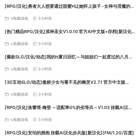
chipset
[RPG/汉化]勇者大人想要通过甜蜜H让她怀上孩子 -女神与淫魔的二
重奏-挂载AI汉化版+存档[新汉化][FM/1.1G/百度]
⇘电脑游戏
3小时前
[热门精品RPG/汉化]渎神圣女V1.0.10 官方AI中文版+存档[新汉化]
[FM/2G/百度]
⇘电脑游戏
3小时前
[爆款SLG/汉化/动态]我的H夏日回忆～与姐姐们一起度过的八月～
AI汉化版+存档[新汉化][FM/3.2G/百度]
⇘电脑游戏
3小时前
[3D互动SLG/动态]傲娇少女与看不见的幽灵V2.7.1 官方中文版
+DLC+存档[更新][FM/2.5G/百度]
⇘电脑游戏
3小时前
[RPG/汉化]洛蕾塔·梅登 ～适配率0%的劣等兵～V1.03 挂载AI汉化
版+自带全回想[更新][FM/5.4G/百度]
⇘电脑游戏
3小时前
[RPG/汉化]安珀的拥抱 挂载AI汉化步兵版[新汉化][FM/1.2G/百度]