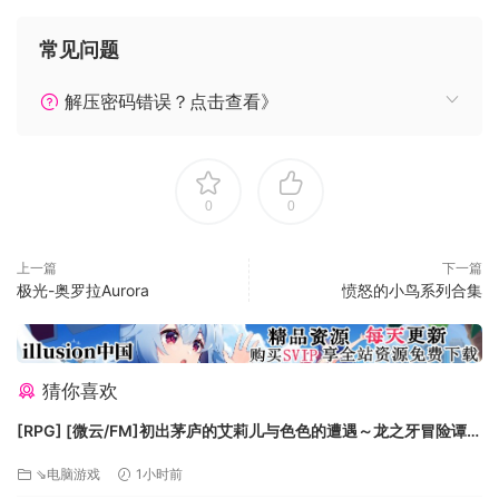
显卡: NVIDIA® GeForce® GTX 480 or better
常见问题
DirectX 版本: 11
存储空间: 需要 350 MB 可用空间
解压密码错误？点击查看》
声卡: DirectX compatible soundcard or onboard
chipset
推荐配置:
0
0
需要 64 位处理器和操作系统
操作系统: Windows 7 64-bit and above
上一篇
下一篇
极光-奥罗拉Aurora
愤怒的小鸟系列合集
处理器: Intel Core i5-4460 @3.20GHz or AMD
FX-9370
内存: 1 GB RAM
显卡: NVIDIA® GeForce® GTX 760 or AMD
猜你喜欢
Radeon R7 370
[RPG] [微云/FM]初出茅庐的艾莉儿与色色的遭遇～龙之牙冒险谭
DirectX 版本: 12
～/官中+无码 pc [841m]
存储空间: 需要 350 MB 可用空间
⇘电脑游戏
1小时前
声卡: DirectX compatible soundcard or onboard