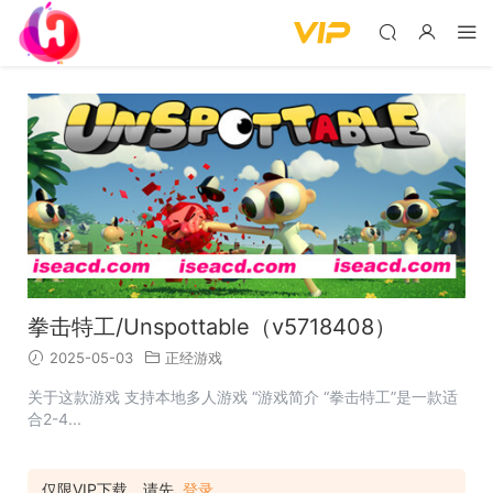
拳击特工/Unspottable（v5718408）
2025-05-03
正经游戏
关于这款游戏 支持本地多人游戏 “游戏简介 “拳击特工”是一款适
合2-4...
仅限VIP下载，请先
登录