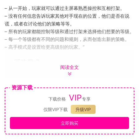
– 从一开始，玩家就可以通过主屏幕熟悉操控和互相打架。
– 没有任何信息告诉玩家其他对手现在的位置，他们是否在说
谎，或者在讨论他们的策略等等。
– 所有的玩家都能控制等级和通过打架来选择他们想要的等级。
– 每一个等级都有不同的问题和规则，从而创造出新的策略。
– 高手模式是设置给更高级别的玩家。”
系统需求
阅读全文
Windows
Mac OS X
资源下载
SteamOS + Linux
VIP
下载价格
专享
最低配置:
仅限VIP下载
升级VIP
需要 64 位处理器和操作系统
操作系统: Windows 7 64-bit
立即购买
处理器: Intel Core i3-4160 @ 2.60GHz
内存: 1 GB RAM