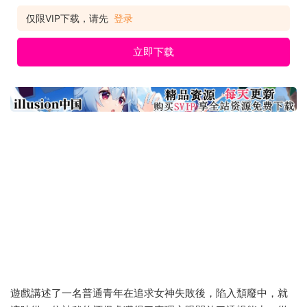
到底在幹嘛？電車上黑手是誰?主角將使用真理之眼一一解開！
至於選擇怎麼處理，就看你啦。 名称: 重生之老王馋我身子 类型:
仅限VIP下载，请先
登录
动作, 休闲, 独立 开发商: DSGame 发行商: DSGame
立即下载
遊戲講述了一名普通青年在追求女神失敗後，陷入頹廢中，就