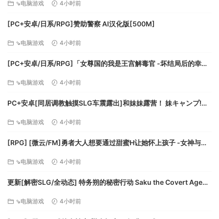
⇘电脑游戏
4小时前
[PC+安卓/日系/RPG]赞助警察 AI汉化版[500M]
⇘电脑游戏
4小时前
[PC+安卓/日系/RPG]「女尊国的我是王宫解毒官 -坏结局后的幸福
世界- 解毒大作战」 AI汉化版[1.4G]
⇘电脑游戏
4小时前
PC+安卓[同居调教触摸SLG车震露出]和妹妹露营！ 妹キャンプ!
v1.1内嵌AI汉化+作弊码[1G]百度/迅雷/UC/夸克
⇘电脑游戏
4小时前
[RPG] [微云/FM]勇者大人想要通过甜蜜H让她怀上孩子 -女神与淫
魔的二重奏-/AI汉化 pc [417m]
⇘电脑游戏
4小时前
更新[解密SLG/全动态] 特务朔的秘密行动 Saku the Covert Agent
v26.07.03 官中步兵版+存档 [1.0G][百度]
⇘电脑游戏
4小时前