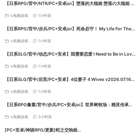
【日系RPG/官中/NTR/PC+安卓joi】堕落的大槌姬 堕落の大槌姫 官
方中文版【516M】
⇘电脑游戏
1小时前
【日系RPG/官中/步兵/PC+安卓joi】死命必守！ My Life For Thee!
命に代えてもお守りします！ 官方中文步兵版【1.68G/CV】
遊戲相隔壁老王，體量增加三倍以上！
⇘电脑游戏
1小时前
我就看看還有誰說我老王短 (｡・`ω´･) ！
超過250張劇情插圖！
【日系SLG/官中/动态/PC+安卓】我需要恋爱 I Need to Be in Love
40張你懂得CG插圖！
v1.6.4 EA 官方中文版【5.95G】
⇘电脑游戏
1小时前
啟用全新交互式live2d ，現在你可以跟角色互動了。
遊戲全程日文配音，極致的萌妹聲音享受！
【日系SLG/官中/后宫/PC+安卓】4位妻子 4 Wives v2026.07.16
真正的誠意之作！
官方中文版【1.72G】
⇘电脑游戏
1小时前
【日系RPG像素/官中/步兵/PC+安卓joi】世界树牧场：精灵传承
World Tree Ranch: Elven Legacy ハラマセノーカ～エルフハーレ
⇘电脑游戏
3小时前
ムと世界樹の牧場～ 官方中文步兵版【1.26G】
[PC+安卓/神级RPG/更新]蛇之交响曲
Symphony_of_the_Serpent-.72073 AI汉化版[9.3G]