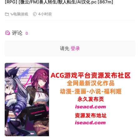
[RPG] [微云/FM]兽人转生/獣人転生/AI汉化 pc [867m]
⇘电脑游戏
4小时前
评论
0
请先
登录