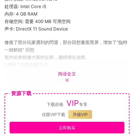
处理器: Intel Core i5
内存: 4 GB RAM
存储空间: 需要 400 MB 可用空间
声卡: DirectX 11 Sound Device
修復了部分玩家遇到的閃退，部分回想畫面黑屏，增加了”臨時
一鍵解鎖” 回想
製作組會根據大家的反饋，繼續優化遊戲。
1.優化了遊戲加載方式
2.修復了部分玩家回想會黑屏問題
阅读全文
3.新增了”臨時一鍵解鎖回想”按鈕
4.優化了若干其他小問題。
资源下载
存档和游戏结局崩溃爆档问题已经连夜修复
VIP
下载价格
专享
這是一款劇情向互動解謎遊戲，遊戲的玩法是通過鼠標點擊或
仅限VIP下载
升级VIP
者拖拽等方式推動劇情發展。
立即购买