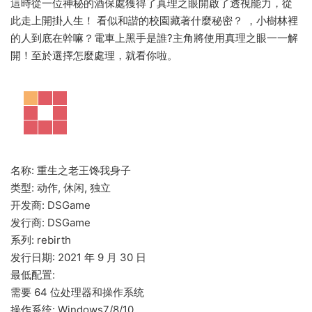
這時從一位神秘的酒保處獲得了真理之眼開啟了透視能力，從
此走上開掛人生！ 看似和諧的校園藏著什麼秘密？ ，小樹林裡
的人到底在幹嘛？電車上黑手是誰?主角將使用真理之眼一一解
開！至於選擇怎麼處理，就看你啦。
名称: 重生之老王馋我身子
类型: 动作, 休闲, 独立
开发商: DSGame
发行商: DSGame
系列: rebirth
发行日期: 2021 年 9 月 30 日
最低配置:
需要 64 位处理器和操作系统
操作系统: Windows7/8/10