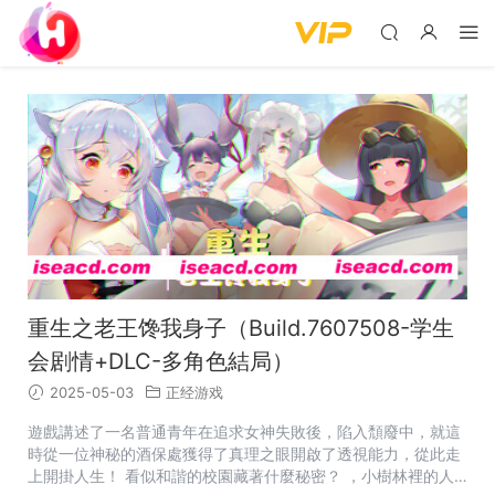
重生之老王馋我身子（Build.7607508-学生
会剧情+DLC-多角色結局）
2025-05-03
正经游戏
遊戲講述了一名普通青年在追求女神失敗後，陷入頹廢中，就這
時從一位神秘的酒保處獲得了真理之眼開啟了透視能力，從此走
上開掛人生！ 看似和諧的校園藏著什麼秘密？ ，小樹林裡的人