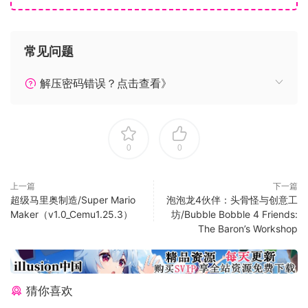
常见问题
遊戲講述了一名普通青年在追求女神失敗後，陷入頹廢中，就
這時從一位神秘的酒保處獲得了真理之眼開啟了透視能力，從
解压密码错误？点击查看》
此走上開掛人生！
看似和諧的校園藏著什麼秘密？ ，小樹林裡的人到底在幹嘛？
電車上黑手是誰?主角將使用真理之眼一一解開！至於選擇怎麼
處理，就看你啦。
0
0
在這過程中，主角還會認識可愛的小死神綿綿，開啟一段有趣
的同居生活。
上一篇
下一篇
但是真理之眼的能力時間有限，要想獲得永久甚至更強的的能
超级马里奥制造/Super Mario
泡泡龙4伙伴：头骨怪与创意工
力主角只能飛升天堂獲得洗禮並且完成一個任務。主角在天堂
Maker（v1.0_Cemu1.25.3）
坊/Bubble Bobble 4 Friends:
無盡享樂的同時隱約的感到這背後有一個巨大的陰謀。
The Baron’s Workshop
數次出現阻礙男主的神秘人是誰？神秘酒保的身份又是誰？究
竟男主會選擇誰與自己走下去，等你來選擇！
遊戲使用動態漫畫表現形式，遊戲具有多條支線，多角色結
猜你喜欢
局，還有隱藏結局哦(≖ ‿ ≖)✧。