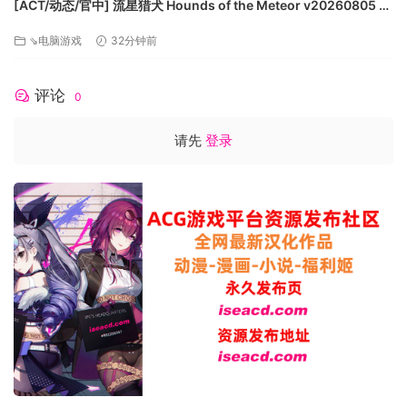
[ACT/动态/官中] 流星猎犬 Hounds of the Meteor v20260805 动
-Woodcamps不再位于墙前
态官中版 [12.2G]
⇘电脑游戏
32分钟前
-Woodcamps不再位于车间旁边
人工智能攻城武器的修复有时会在其他入侵被击毙时陷入困
境。
评论
0
改进的人工智能可以在墙上移动
人工智能现在在设计城堡的大门时，会检查一个额外的北面瓷
请先
登录
砖（以及每个外部入口瓷砖），以修复人工智能认为可以放置
一个外部入口瓷砖实际上被封锁的垂直大门的情况。
修正了AI火箭发射器集群如果没有足够的空间从其他部落转移
到其他部落，就会被卡住的问题
地图编辑器
“压制抄写员”现在可以阻止抄写员在竞选霸王消息之前说“来自”
的消息
添加了一个新的场景事件触发器，用于检测给定标记位置是否
存在建筑