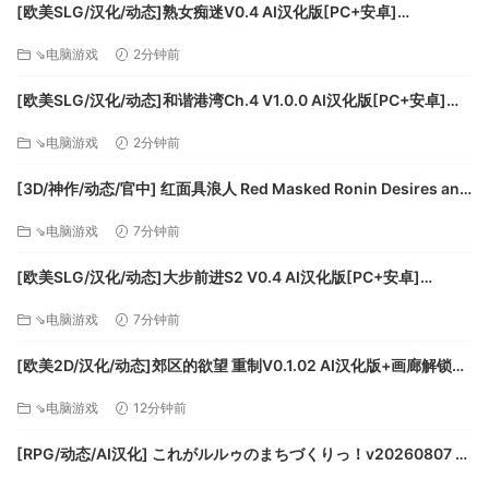
[欧美SLG/汉化/动态]熟女痴迷V0.4 AI汉化版[PC+安卓]
更新
[FM/3.6G/百度]
傅浩爱大人补充道
⇘电脑游戏
2分钟前
增加了3张新的冲突地图
[欧美SLG/汉化/动态]和谐港湾Ch.4 V1.0.0 AI汉化版[PC+安卓]
-风之平原——盟军领主对抗另一支球队的理想之地，这片草原
[FM/4G/百度]
上紧密贴合的战场对一些玩家来说比其他玩家更具挑战性。
⇘电脑游戏
2分钟前
-泥泞之路——4号玩家会发现自己被深深的泥泞困住了，几乎
没有建设经济的空间，但却有足够的空旷战场。
[3D/神作/动态/官中] 红面具浪人 Red Masked Ronin Desires and
-岛屿紧张局势——在这个高度不平等的岛屿上，好战的邻国无
Shadows v20260807 动态官中版 [21.1G]
⇘电脑游戏
7分钟前
法缓解紧张局势。如果可能的话，抓住一个军阀，准备好保卫
他们。
[欧美SLG/汉化/动态]大步前进S2 V0.4 AI汉化版[PC+安卓]
增加了新的冲突线索“暴君的线索”
[FM/3.6G/百度]
⇘电脑游戏
7分钟前
狮子军阀补充道
-狮子军阀散发出力量和领导力。利用狮子的力量将支持你的围
[欧美2D/汉化/动态]郊区的欲望 重制V0.1.02 AI汉化版+画廊解锁
攻，让敌人的脊梁骨颤抖。
[PC+安卓][FM/2.1G/百度]
平衡变化
⇘电脑游戏
12分钟前
重新平衡所有军阀装运法令以保持一致性
[RPG/动态/AI汉化] これがルルゥのまちづくりっ！v20260807 AI
重新平衡所有军阀攻击和救援部队法令，以保持一致性
汉化版 [1.52G]
一般修复