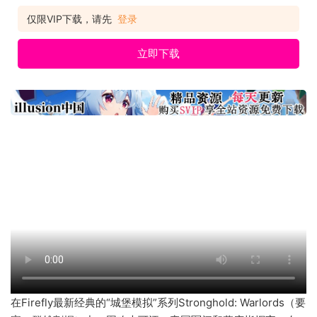
高清完整豪华特别版 系列作曲家罗伯特·L·伊维诺（Robert
L.Euvino）的新电影原声带 数字艺术书，包括独家概念艺术 片
仅限VIP下载，请先
登录
长“制作”纪录片
立即下载
在Firefly最新经典的“城堡模拟”系列Stronghold: Warlords（要