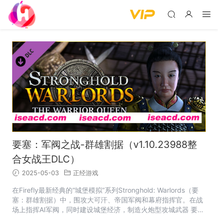
要塞：军阀之战-群雄割据（v1.10.23988整
合女战王DLC）
2025-05-03
正经游戏
在Firefly最新经典的“城堡模拟”系列Stronghold: Warlords（要
塞：群雄割据）中，围攻大可汗、帝国军阀和幕府指挥官。在战
场上指挥AI军阀，同时建设城堡经济，制造火炮型攻城武器 要塞