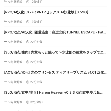
⇘电脑游戏
12分钟前
修正活动屏幕显示困难屏幕和占位符用户界面文本，如果最后
一个活动不再可用
[RPG/AI汉化] スパイ×NTRセックス AI汉化版 [3.59G]
修正了在AI/军阀墙建造期间加载保存游戏时可能产生的浮动墙
⇘电脑游戏
17分钟前
修正了抄写员在所有战役霸王消息之前发送“来自”的消息
修正了外交地图中选择死亡玩家的问题
[RPG/动态/AI汉化] 隧道逃生：命运交织 TUNNEL ESCAPE – Fates
修正了多人游戏后退出记分屏幕时的崩溃问题
Entwined v1.06 动态AI汉化版 [3.28G]
⇘电脑游戏
22分钟前
修正了从木制军阀要塞产卵时军阀工人被卡住的问题
攻城塔和梯子现在可以在对接后将部队传送到安全位置
[SLG/动态/生肉] 先輩もっと触って〜水泳部の後輩をタップでエッ
修正了远程单位在进入射程后，如果没有视线，有时会失去攻
チするシュミレーションゲーム〜v20260718 生肉版 [541M]
击目标的问题。
⇘电脑游戏
22分钟前
人工智能的变化
[ACT/动态/汉化] 光のプリンセス ティアリープリズム v1.01 汉化版
AI部落现在总是在短距离内移动到目标，即使目标需要比通常
[1.36G]
允许的更长的迂回路线。
⇘电脑游戏
27分钟前
小冲突人工智能不再在车间旁边建造木营地，以避免阻挡工人
进入车间
[SLG/动态/官中/步兵] Harem Heaven v0.3.3 动态官中步兵版
修复了人工智能建筑可能会阻止工人进入的一些情况：
[1.11G]
⇘电脑游戏
32分钟前
-武器车间不再位于军事学院的右侧
-火药车间不再放在墙前