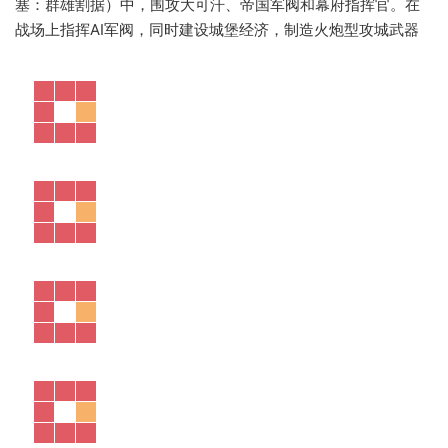
塞：群雄割据）中，围攻大可汗、帝国军阀和幕府指挥官。在
战场上指挥AI军阀，同时建设城堡经济，制造火炮型攻城武器