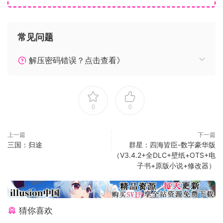
系列: Firefly Studios’ Stronghold
发行日期: 2021 年 9 月 1 日
常见问题
最低配置:
操作系统: Windows 7/8/10
解压密码错误？点击查看》
处理器: Intel i5-3330 3.0Ghz or AMD equivalent
内存: 8 GB RAM
显卡: nVidia GeForce GTX 680 or AMD Radeon HD7970 (2
GB VRAM)
0
0
DirectX 版本: 9.0c
存储空间: 需要 6 GB 可用空间
上一篇
下一篇
三国：归途
群星：四海皆臣-数字豪华版
我们刚刚发布了一个新的内容更新，增加了一个额外的人工智
（V3.4.2+全DLC+壁纸+OTS+电
能对手（伏昊），一条新的20任务小冲突路线，3张新地图，以
子书+原版小说+修改器）
小冲突模式和多人模式作战，新的狮子军阀和成就。这个更新
是在我们的勇士女王战役DLC发布的同时发布的，现在可以在
Steam上获得！
据点：军阀v1.10更新福昊更新
猜你喜欢
版本号：1.10.23892