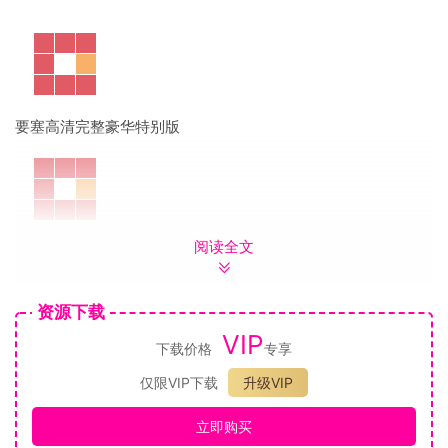
要塞高清完整豪华特别版
阅读全文
系列作曲家罗伯特·L·伊维诺（Robert L.Euvino）的新电影原声
带
数字艺术书，包括独家概念艺术
资源下载
片长“制作”纪录片
VIP
下载价格
专享
名称: Stronghold: Warlords – The Mongol Empire Campaign
仅限VIP下载
升级VIP
类型: 模拟, 策略
开发商: FireFly Studios
立即购买
发行商: FireFly Studios