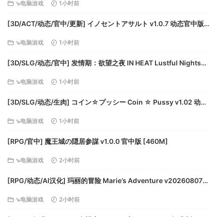
⇘电脑游戏
1小时前
[3D/ACT/动态/官中/更新] イノセントアサルト v1.0.7 动态官中版
[2.86G]
⇘电脑游戏
1小时前
[3D/SLG/动态/官中] 发情期：欲望之夜 IN HEAT Lustful Nights
v0.5.1.0.1 动态官中版 [4.03G]
⇘电脑游戏
1小时前
[3D/SLG/动态/生肉] コイン☆プッシー Coin ☆ Pussy v1.02 动态
生肉版 [9.8G]
⇘电脑游戏
1小时前
[RPG/官中] 魔王城の隠居参謀 v1.0.0 官中版 [460M]
⇘电脑游戏
2小时前
[RPG/动态/AI汉化] 玛丽的冒险 Marie’s Adventure v20260807
动态AI汉化版 [2.33G]
⇘电脑游戏
2小时前