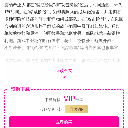
露纳希亚大陆在“编成阶段”和“攻击阶段”过后，时间流逝，计为
1节时间。在“编成阶段”，为即将到来的战斗做准备，并用拥有
多种职阶和技能的骑士和怪物组成部队。在“攻击阶段”，在以回
合制前进的六边形格子组成的战斗地图中展开部队战斗。通过
单位的技能和属性、包围效果和地形效果、部队战术来获得胜
利吧。游戏中登场的所有国家、骑士、怪物会不断展开战斗、
不断成长。“转职”和“装备品・物品收集”等培养要素也很丰富。
自古以来，被玛纳倾注的大陆露纳希亚。很久以前在这片大陆
上发现的五颗玛纳宝石，被制成了特殊的铠甲“圣铠”，成为了国
阅读全文
家、人类等各种思想的象征。它们分别被称为“正义”、“高洁”、
“自由”、“荣耀”与“自我”圣铠。时值露纳希亚历781年。五个国
资源下载
家与一个小民族因彼此互不相容的思想、信仰和历史而迎来了
新的战乱时代。六位君主以及符文骑士们，怀抱着各自的信
VIP
下载价格
专享
念，投身于战火之中。当你最终实现大陆统一的时候，史书
仅限VIP下载
升级VIP
《露纳希亚战记》的记忆会复苏，你就会明白。露纳希亚发生
过的一切，以及所有的故事。
立即购买