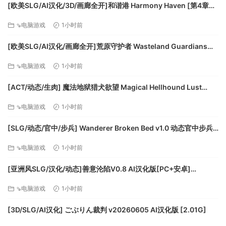
[欧美SLG/AI汉化/3D/画廊全开]和谐港 Harmony Haven [第4章
v1.0.0] AI汉化版[PC+安卓/4.49G/更新][FM/百度]
⇘电脑游戏
1小时前
[欧美SLG/AI汉化/画廊全开]荒原守护者 Wasteland Guardians
v0.9 AI汉化版[PC+安卓/4.13G/更新][FM/百度]
⇘电脑游戏
1小时前
[ACT/动态/生肉] 魔法地狱猎犬欲望 Magical Hellhound Lust
v1.0.2 In Heat 动态生肉版 [445M]
⇘电脑游戏
1小时前
[SLG/动态/官中/步兵] Wanderer Broken Bed v1.0 动态官中步兵
版 [2.55G]
⇘电脑游戏
1小时前
[亚洲风SLG/汉化/动态]善意沦陷V0.8 AI汉化版[PC+安卓]
[FM/1.7G/百度]
⇘电脑游戏
1小时前
[3D/SLG/AI汉化] ごぶりん裁判 v20260605 AI汉化版 [2.01G]