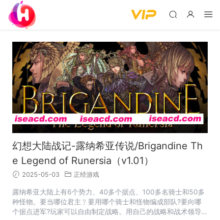
幻想大陆战记-露纳希亚传说/Brigandine Th
e Legend of Runersia（v1.01）
2025-05-03
正经游戏
露纳希亚大陆上有6个势力、40多个据点、100多名骑士和50多
种怪物。要当哪位君主﹖要用哪个骑士和怪物编成部队?要向哪
个据点进军?玩家可以自由制定战略。用自己的战略和战术领导