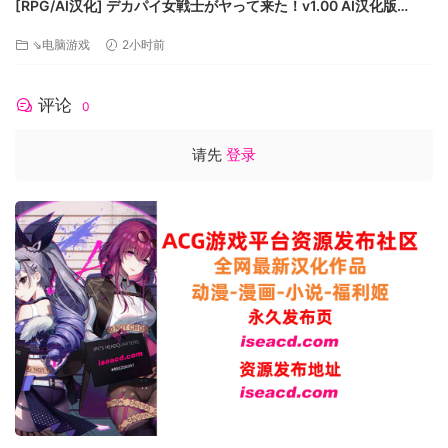
[RPG/AI汉化] デカパイ女戦士がヤって来た！v1.00 AI汉化版
[648M]
⇘电脑游戏
2小时前
评论
0
请先
登录