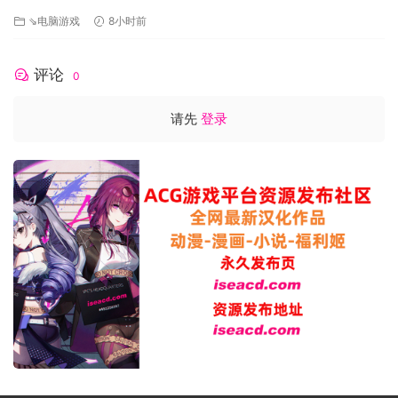
[v1.3.8]s AI汉化版[900M][FM/百度]
⇘电脑游戏
8小时前
评论
0
请先
登录