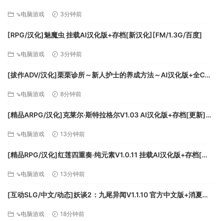
力，并为你的游戏风格定下基调。
版][FM/1.7G/百度
⇘电脑游戏
3分钟前
元帅统率你的军队进行战斗，征服你的敌人，保卫你的土地
使节可以把你最大的敌人变成值得信赖的朋友。使用他们来建
[RPG/汉化]魅魔虫 挂载AI汉化版+存档[新汉化][FM/1.3G/百度]
立强有力的防御和进攻协议，协商联姻并确保你的朋友会在你
需要的时候支援你
⇘电脑游戏
3分钟前
商人不仅可以通过与邻国贸易提高你的收入，还可以进口所需
[拔作ADV/汉化]栗栗诊所～新人护士的养成方法～AI汉化版+全CG
的商品来支持你的经济或者远行寻找新的财富
存档[新汉化][FM/1G/百度]
教士可以照顾你的王国所有的精神需求，并在人民的教育、幸
⇘电脑游戏
8分钟前
福和文化方面发挥至关重要的作用
[精品ARPG/汉化]克莱尔·斯特拉格尔V1.03 AI汉化版+存档[更新]
如果你喜欢以更微妙的方式来统治世界，间谍就非常重要。间
[FM/1.5G/百度]
谍可以为你带来许多选择：贿赂敌人的骑士、煽动叛乱或者在
⇘电脑游戏
13分钟前
你的邻居之间挑起战争来实现你的目标
为夺取中世纪世界的控制权而战
[精品RPG/汉化]红莲四重奏·纯元素V1.0.11 挂载AI汉化版+存档[更
从200多个历史王国之中的一个开始你的战役，并将你的领土扩
新][FM/5.2G/百度]
⇘电脑游戏
13分钟前
展到300多个行省。建设你的经济，生产有价值的商品，同时确
保你的土地支撑得起你的军队。从英格兰长弓手到凶猛的北欧
[互动SLG/中文/动态]妖谈2：九尾异闻V1.1.10 官方中文版+消夏节
战士、强大的攻城器械等100多个不同的军事单位中选择，集结
之夜+存档[更新][FM/4.2G/百度]
强大的军队来保卫你的边境，与你的敌人展开战斗。
⇘电脑游戏
18分钟前