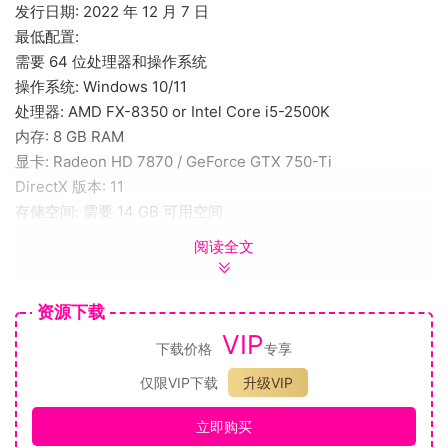
发行日期: 2022 年 12 月 7 日
最低配置:
需要 64 位处理器和操作系统
操作系统: Windows 10/11
处理器: AMD FX-8350 or Intel Core i5-2500K
内存: 8 GB RAM
显卡: Radeon HD 7870 / GeForce GTX 750-Ti
DirectX 版本: 11
存储空间: 需要 14 GB 可用空间
附注事项: Requires a 64-bit processor and operating
阅读全文
system.
关于这款游戏
资源下载
在这款全新中世纪背景即时大型战略游戏中，成为国王，踏上
VIP
下载价格
专享
称霸欧洲之路。
作为大型策略游戏的入门游戏，《荣誉骑士2：君主
仅限VIP下载
升级VIP
（Sovereign）》将满足所有玩家对深度的渴望，展现一个生动
立即购买
形象的中世界欧洲缩影、栩栩如生的世界，现在加入正是时