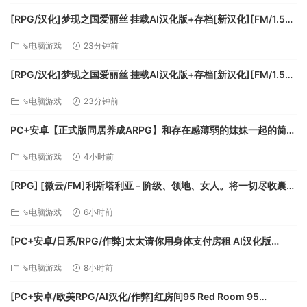
率领你的军队作战
[RPG/汉化]梦现之国爱丽丝 挂载AI汉化版+存档[新汉化][FM/1.5G/
你不相信别人能做出正确的战术决定？那就自己率领士兵去作
百度]
战！作为大型策略游戏的入门游戏，《荣誉骑士2：君主
⇘电脑游戏
23分钟前
（Sovereign）》可以操作多达四支军队进行激动人心的即时战
[RPG/汉化]梦现之国爱丽丝 挂载AI汉化版+存档[新汉化][FM/1.5G/
略野战和攻城。
百度]
在多人模式中与你的朋友战斗
⇘电脑游戏
23分钟前
《荣誉骑士2：君主（Sovereign）》支持最多6名玩家的多人
游戏和各种游戏模式：在合作模式中一起征服中世纪世界，或
PC+安卓【正式版同居养成ARPG】和存在感薄弱的妹妹一起的简单
者在团队战或乱斗中互相战斗。
生活~V1.2.6 rev.2官中+作弊存档+CG回想画廊~存在感薄い妹との
⇘电脑游戏
4小时前
你或你的朋友想要从正常的游戏体验中获得全新的挑战？没问
簡単生活【3.3G】百度/迅雷/UC/夸克
题：从诸多胜利条件中选择一个：农民速攻、商品战争或者第
[RPG] [微云/FM]利斯塔利亚 – 阶级、领地、女人。将一切尽收囊中
一滴血以及更多！而且，如果你时间有限，你还可以通过调整
的逆袭故事 -v26.08.02/AI汉化 pc+更新 [945m]
⇘电脑游戏
6小时前
时间或者君主代数控制比赛持续时长。
[PC+安卓/日系/RPG/作弊]太太请你用身体支付房租 AI汉化版
[500M][FM/百度]
⇘电脑游戏
8小时前
[PC+安卓/欧美RPG/AI汉化/作弊]红房间95 Red Room 95