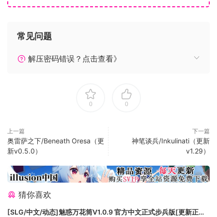
候。精挑细选王庭成员，决定人民命运，财富、征服、阴谋、
贸易或者战败，各色策略，手到拈来！培养军队，保家卫国或
出征伐敌——甚至直接参与紧张刺激的RTS（即时战略）战
常见问题
斗。广阔的成功前景：成为名副其实的君主。
游戏特色
解压密码错误？点击查看》
浅显易懂的大型策略游戏]——轻松上手富有深度的宗教、外
交、城市建设等游戏内容
选择你的王国——从200多个遍布欧洲、北非和亚洲一部分的王
国中进行选择
0
0
即时制游戏玩法——生动形象的中世纪欧洲世界，摆脱回合制
王庭——任命元帅、教士、商人、使节与间谍，让他们在欧洲
上一篇
下一篇
大陆上传达你的旨意
奥雷萨之下/Beneath Oresa（更
神笔谈兵/Inkulinati（更新
RTS战斗——直接率领军队参与紧张刺激的RTS战斗
新v0.5.0）
v1.29）
强大的多人联机系统——与好友组队，排除万难，征服中世纪
欧洲
组建王庭
猜你喜欢
在《荣誉骑士2：君主（Sovereign）》中，你的王庭是你可支
配的最重要的工具之一。你对骑士的选择会大大影响你的能
[SLG/中文/动态]魅惑万花筒V1.0.9 官方中文正式步兵版[更新正式