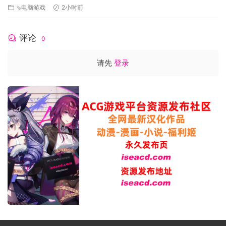
石后，打出这张牌还能获得4点格挡。或镶嵌蓝色虚空石，这张
⇘电脑游戏
2小时前
牌就能“抽一张牌。丢弃一张牌”。有无数的组合待你尝试，而这
些交互是游玩之乐和学习的一部分。
评论
0
但这还不是全部！所有的牌都能升级！每张卡牌都有独特的升
级版（这并不总是仅提升数值！）。结合升级和虚空石，你能
请先
登录
把任何不起眼的牌变成你打牌策略的中流砥柱。
快节奏战斗
虚空穹牢的卡牌战斗是快节奏和熟悉的，并有一些微妙的独特
变化。
虽然在每个回合开始时你都会回复一些能量，但除弃卡牌才能
让你最终决定你应该出哪些牌，以及你应该牺牲哪些牌来为之
后的回合做准备。右击卡牌将其除弃，送到弃牌堆并获得1点能
量。
敌人攻击时你会受到威胁。在你的下一回合结束时，威胁触发
并造成等额伤害。打出格挡牌能减少威胁，但你需要权衡攻
防。
威胁的运作方式为玩家减轻了巨大的心理负担。你不再需要通
过复杂计算得出需要多少点格挡。如果你有20点威胁，你就需