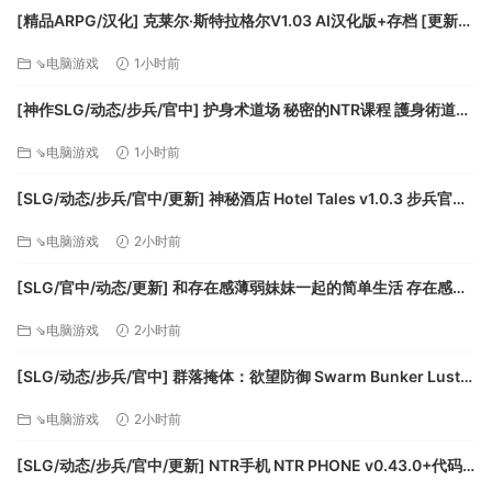
超过380张可升级卡牌
[精品ARPG/汉化] 克莱尔·斯特拉格尔V1.03 AI汉化版+存档 [更新]
4位角色 – 每位角色都有2个独特的初始牌组和法术
[FM/1.5G/百度]
⇘电脑游戏
1小时前
可解锁卡牌和自定义卡背
玩家法术和能力 – 为出牌决策添加新元素
[神作SLG/动态/步兵/官中] 护身术道场 秘密的NTR课程 護身術道場
超过90种独特的手绘怪物
秘密のNTRレッスン Self Defense Dojo v1.9.14 动态步兵官中版
6种不同的虚空石，与卡牌升级组合能有14种效果
⇘电脑游戏
1小时前
[943M]
超过250件遗物
[SLG/动态/步兵/官中/更新] 神秘酒店 Hotel Tales v1.0.3 步兵官中
你的牌组由你构筑
版 [6.4G]
虚空穹牢不是一款传统的牌组构筑游戏。你能在每场战斗前更
⇘电脑游戏
2小时前
换你的牌组。不同的敌人可能需要不同的卡牌对策。比如把流
血牌换成狂怒牌，也许就能反败为胜。
[SLG/官中/动态/更新] 和存在感薄弱妹妹一起的简单生活 存在感薄
い妹との簡単生活 v1.2.7 rev.4 动态官中版 [1.84G]
你玩的越多，越能熟悉敌人的招式，知道哪种牌型最适合解决
⇘电脑游戏
2小时前
敌人。
自定义你的卡牌
[SLG/动态/步兵/官中] 群落掩体：欲望防御 Swarm Bunker Lust
虚空穹牢中最独特的功能之一是能自定义卡牌。你会在游戏过
Defense v1.07 动态步兵官中正式版 [3.37G]
⇘电脑游戏
2小时前
程中收集虚空石，并将其镶嵌到任意牌里，从而增强卡牌效
果。
[SLG/动态/步兵/官中/更新] NTR手机 NTR PHONE v0.43.0+代码
以最简单的「劈砍」为例，它将造成5点伤害。镶嵌上黄色虚空
+存档 动态步兵官中版 [468M]