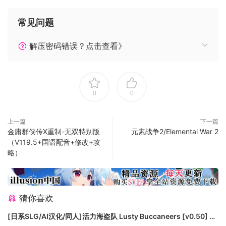
-变更语言文件加载方式，大幅度加快游戏加载时间
-针对笔记本电脑进行优化，对台式电脑进行小型调整
常见问题
-特定层的繁星许愿井奖励混乱（比如通过第2层仍有生成额外
精英的选项）
解压密码错误？点击查看》
-战斗进度在战前准备屏幕未对齐
-特定敌人会导致战斗进度超过100%
-一些生成的卡牌显示无关提示
0
0
-修正「巨蟹座的恩惠」的美术
-更改+/-感电的语序
-嘲讽现在会显示正确的译名
上一篇
下一篇
金庸群侠传X重制-无双特别版
元素战争2/Elemental War 2
-修正百科大全的一些按钮文本
（V119.5+国语配音+修改+攻
-翻译战斗界面的种子文本
略）
这是一款单人Roguelite卡牌游戏。
虚空穹牢旨在提供低随机性的游玩体验，把尽可能多的控制权
交到玩家手中。卡牌奖励公开可见，而且你可以在遭遇战前预
猜你喜欢
览你将与哪些敌人战斗！没有随机事件，你知道每一条路的确
[日系SLG/AI汉化/同人]活力海盗队 Lusty Buccaneers [v0.50] AI
切位置。