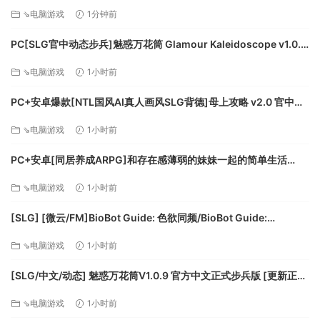
汉化版[PC+安卓/609M/更新][FM/百度]
你将在前进的过程中逐渐构建牌组，享受收集卡牌加强牌组的
⇘电脑游戏
1分钟前
游戏体验。在特定战斗前切换卡牌来针对敌人能更容易战胜敌
人。
PC[SLG官中动态步兵]魅惑万花筒 Glamour Kaleidoscope v1.0.9
除弃
官中步兵+全CG存档[1.68G]百度/迅雷/UC
⇘电脑游戏
1小时前
PC+安卓爆款[NTL国风AI真人画风SLG背德]母上攻略 v2.0 官中动
态步兵版[6.6G]百度/迅雷/UC/夸克
⇘电脑游戏
1小时前
战斗节奏很快！你可以除弃卡牌化为能量，为之后的战斗续
PC+安卓[同居养成ARPG]和存在感薄弱的妹妹一起的简单生活
航。
~V1.2.7 rev.4官中+作弊存档+CG回想画廊~存在感薄い妹との簡単
自定义你的卡牌
⇘电脑游戏
1小时前
生活[3.3G]百度/迅雷/UC/夸克
[SLG] [微云/FM]BioBot Guide: 色欲同频/BioBot Guide:
SexySync/官中+无码+动态 pc [2.31G]
⇘电脑游戏
1小时前
收集虚空石，将其镶嵌到卡牌中来增强卡牌效果。选择给哪些
[SLG/中文/动态] 魅惑万花筒V1.0.9 官方中文正式步兵版 [更新正式
卡牌镶嵌哪种虚空石也是决策的一部分。
版] [FM/1.7G/百度]
⇘电脑游戏
1小时前
特点