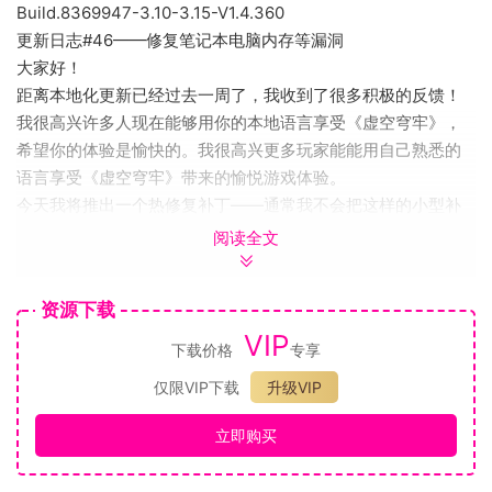
Build.8369947-3.10-3.15-V1.4.360
更新日志#46——修复笔记本电脑内存等漏洞
大家好！
距离本地化更新已经过去一周了，我收到了很多积极的反馈！
我很高兴许多人现在能够用你的本地语言享受《虚空穹牢》，
希望你的体验是愉快的。我很高兴更多玩家能能用自己熟悉的
语言享受《虚空穹牢》带来的愉悦游戏体验。
今天我将推出一个热修复补丁——通常我不会把这样的小型补
丁写在更新日志里，但这个问题影响了大量玩家的游戏体验。
阅读全文
部分玩家一直经历游戏崩溃的问题，而他们很难解释为何会崩
溃。这个问题似乎是随机发生的，在重启游戏时时常会出现。
资源下载
这是由于一些内存问题造成的。据我所知，这个问题主要发生
VIP
在笔记本电脑上，问题源于笔记本电脑和GPU占用。我对此进
下载价格
专享
行了一些优化，缩短了启动游戏的加载时间。如果您遇到这个
仅限VIP下载
升级VIP
问题，请告诉我问题是否解决！像往常一样，我会在接下来的
几天里密切关注崩溃日志。
立即购买
我还修复了一些其他漏洞，详见下表！
修复漏洞