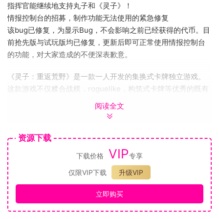
指挥官能继续地支持丸子和《灵子》！
情报控制台的招募，制作功能无法使用的紧急修复
该bug已修复，为显示Bug，不会影响之前已经获得的代币。目
前抢先版与试玩版均已修复，更新后即可正常使用情报控制台
的功能，对大家造成的不便深表歉意。
《灵子：重返荒野》是一款一人开发的集换式卡牌独立游戏。
这款游戏不仅糅合战棋，roguelike，构筑式卡牌等优秀的既有
玩法，还原创了“战术位置”的游戏机制，并以“战术位置”机制为
阅读全文
核心设计的一系列的角色和卡牌。在世界观和剧情方面，我将
试图为您打造一个与众不同的硬核科幻未来世界，也许它没有
资源下载
那么精彩，但或许会让您闻所未闻，耳目一新。
在游戏中，您将会扮演一名战场指挥官，自由地构建您的小
VIP
下载价格
专享
队，战术和指令卡组。然后可以体验以下玩法：
仅限VIP下载
升级VIP
立即购买