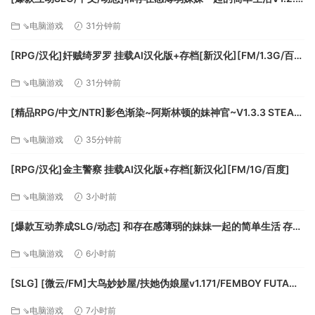
官方中文正式版[更新][PC+安卓][FM/3.1G/百度]
⇘电脑游戏
31分钟前
[RPG/汉化]奸贼绮罗罗 挂载AI汉化版+存档[新汉化][FM/1.3G/百
度]
⇘电脑游戏
31分钟前
[精品RPG/中文/NTR]影色渐染~阿斯林顿的妹神官~V1.3.3 STEAM
官方中文步兵版+存档+DLC+joi黑条补丁[更新][PC+安卓]
⇘电脑游戏
35分钟前
[FM/7.5G/百度]
5.天气系统：在剧情和探索模式中，我们增加了天气系统，这不
[RPG/汉化]金主警察 挂载AI汉化版+存档[新汉化][FM/1G/百度]
仅可以反应在战斗表现中，同样会影响一场战斗的走势。天气
系统遵循一定的既定规则并随机出现。
⇘电脑游戏
3小时前
6.道具系统：在剧情和探索模式中，我们增加了很多小道具，用
[爆款互动养成SLG/动态] 和存在感薄弱的妹妹一起的简单生活 存在
来提升您的战斗体验或帮助您摆脱困境。
感薄い妹との簡単生活 与缺乏存在感的妹妹的简单生活 v1.2.6
后续我们还会陆续开发并推出诸如“成就系统”，“装扮系统”等各
⇘电脑游戏
6小时前
rev.2 官方中文步兵版+全cg存档 [PC+安卓]
种各样的玩法来持续不断的丰富我们的游戏。当然，我们的核
心内容：战术位置，角色和指令卡更会不断的开发并推出，届
[SLG] [微云/FM]大鸟妙妙屋/扶她伪娘屋v1.171/FEMBOY FUTA
时，你就可以充分发挥想象力，构建各种各样的组合进行体
HOUSE/官中+无码+动态 pc+更新 [5.79G]
⇘电脑游戏
7小时前