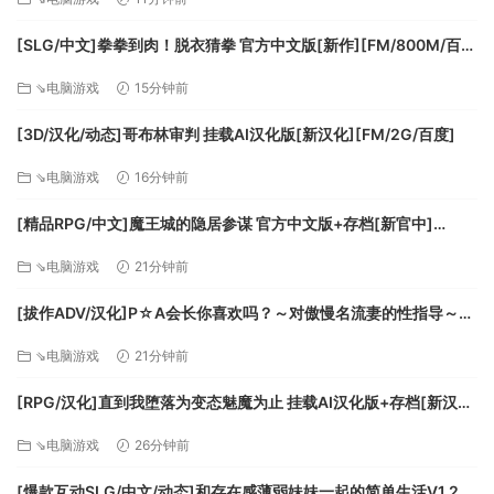
3.训练模式：在这里您可以快速体验各种预设的小队，战术和
指令卡组，即使您没有收藏它们。另外您也可以自定义各种战
[SLG/中文]拳拳到肉！脱衣猜拳 官方中文版[新作][FM/800M/百
斗参数，来试验您的各种想法。
度]
⇘电脑游戏
15分钟前
[3D/汉化/动态]哥布林审判 挂载AI汉化版[新汉化][FM/2G/百度]
⇘电脑游戏
16分钟前
[精品RPG/中文]魔王城的隐居参谋 官方中文版+存档[新官中]
[FM/460M/百度]
⇘电脑游戏
21分钟前
[拔作ADV/汉化]P☆A会长你喜欢吗？～对傲慢名流妻的性指导～AI
汉化版+全CG存档[新汉化][FM/570M/百度]
4.信任系统：这是本游戏唯一的战斗外培养系统，您在收藏了一
⇘电脑游戏
21分钟前
个角色后，每次带领他战斗都会强化你们的信任关系，当信任
[RPG/汉化]直到我堕落为变态魅魔为止 挂载AI汉化版+存档[新汉
度足够高时，您的伙伴在战斗中可以随机获得一些额外的能
化][FM/1.2G/百度]
力，我们期望这个系统可以适当的增加游戏的随机性并加快游
⇘电脑游戏
26分钟前
戏后期的战斗节奏。
[爆款互动SLG/中文/动态]和存在感薄弱妹妹一起的简单生活V1.2.7