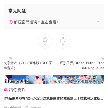
常见问题
解压密码错误？点击查看》
1.剧情模式：基于roguelike玩法的随机地图路线，随机的敌
人，以及部分随机的支线剧情。剧情将以章节为单位呈现，在
0
0
一个章节内，您的小队，战术和卡组将被暂时锁定无法编辑和
替换，并且在任一关失败，整个章节都会失败。因此您需要根
据您掌握的敌人情报，并结合自身情况去选择合适的推荐路线
上一篇
下一篇
文字游戏（V1.1.3豪华版+DLC原
环形子弹/Orbital Bullet – The
完成这个章节。
声音乐）
360 Rogue-lite
2.探索模式：基于构筑玩法的无尽模式，您每次胜利后都会获得
小队，战术和卡组的构筑及调整机会，不断强化您的队伍整体
实力。同样的，随着游戏的进行，敌人也将会持续获得强化，
并且您的下一轮探索到底也会遇到何种敌人是无法预料的。值
猜你喜欢
得一提的是，在探索进程中您不仅可以获得已经收藏的角色和
[精品像素RPG/汉化/动态]这就是露露的城镇建设！挂载AI汉化版
卡牌来构建临时队伍，即使您没有获得的角色和卡牌，同样有
+存档[新汉化][FM/2.1G/百度]
概率加入您的临时队伍中。
⇘电脑游戏
11分钟前