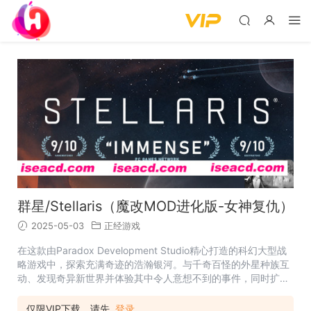
群星/Stellaris（魔改MOD进化版-女神复仇）
2025-05-03
正经游戏
在这款由Paradox Development Studio精心打造的科幻大型战
略游戏中，探索充满奇迹的浩瀚银河。与千奇百怪的外星种族互
动、发现奇异新世界并体验其中令人意想不到的事件，同时扩大
您帝国的影响力。每一场新的冒险皆拥有几乎无穷无尽的可能
性。 名称: Stellaris 类型: 模拟, 策略 开发商: Paradox
仅限VIP下载，请先
登录