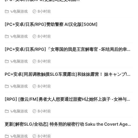
Symphony_of_the_Serpent-.72073 AI汉化版[9.3G]
⇘电脑游戏
8小时前
[PC+安卓/日系/RPG]赞助警察 AI汉化版[500M]
⇘电脑游戏
8小时前
[PC+安卓/日系/RPG]「女尊国的我是王宫解毒官 -坏结局后的幸福
世界- 解毒大作战」 AI汉化版[1.4G]
⇘电脑游戏
8小时前
PC+安卓[同居调教触摸SLG车震露出]和妹妹露营！ 妹キャンプ!
v1.1内嵌AI汉化+作弊码[1G]百度/迅雷/UC/夸克
⇘电脑游戏
8小时前
[RPG] [微云/FM]勇者大人想要通过甜蜜H让她怀上孩子 -女神与淫
魔的二重奏-/AI汉化 pc [417m]
⇘电脑游戏
8小时前
更新[解密SLG/全动态] 特务朔的秘密行动 Saku the Covert Agent
v26.07.03 官中步兵版+存档 [1.0G][百度]
⇘电脑游戏
8小时前