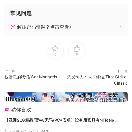
或者将殖民星的所有适龄女性抓起来当RBQ繁殖军队等等）
新版所整合的魔改更是比以前的版本丰富几倍！
常见问题
不但有社保的风搔银河MOD，还有日系配音等等，及作弊
MOD，非常有趣！
解压密码错误？点击查看》
新版更新内容：
1-共增加了6个堕落银乱帝国！
2-风搔升级：更多的魔改内容，在原有的版本的基础上上添加
0
0
了更多的魔改内容社保！
3-Cyka blyat（气突苏的俄语配音）。
4-3D狐娘动漫种族（会动的那种）：氢气的画风。
上一篇
下一篇
被遗忘的我们/War Mongrels
先发制人：末日终结/First Strike:
5-萌萌哒的少女（日系）：24种日语配音，一滴不剩！
Classic
6-战锤40k 哥特舰队（帝国，死灵，混沌）船模：血祭血神，
颅献颅座
7-更多巨构建筑：更多的巨苟、更多的帕瓦。
8-全种族美化：圈圈圈部社保。
猜你喜欢
9-[英文]结月缘语音包
【亚洲SLG精品/官中/无码/PC+安卓】没有后宫只有NTR No
10-更多旗帜、背景：健全的旗帜才能包裹的灵魂。
Harem Just NTR Ep.3 Full 官方中文步兵版【6.10G】
11-更高级的飞升：更多的飞升-20更多的帕瓦。
⇘电脑游戏
3小时前