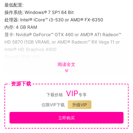
最低配置:
操作系统: Windows® 7 SP1 64 Bit
处理器: Intel® iCore™ i3-530 or AMD® FX-6350
内存: 4 GB RAM
显卡: Nvidia® GeForce™ GTX 460 or AMD® ATI Radeon™
HD 5870 (1GB VRAM), or AMD® Radeon™ RX Vega 11 or
Intel® HD Graphics 4600
DirectX 版本: 9.0c
阅读全文
网络: 宽带互联网连接
存储空间: 需要 10 GB 可用空间
声卡: Direct X 9.0c- compatible sound card
资源下载
VIP
魔改内容：
下载价格
专享
所谓的魔改是指在你进行各项活动中和探索中，
仅限VIP下载
升级VIP
将原本乏味枯燥的命令都改成各种丧失的命令和各种奇怪的升
级组建。
立即购买
（比如银荡的战舰指挥官，研究各种奇银欢合之术，三角木马
飞船动力系统，