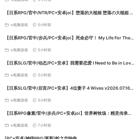
【日系RPG/官中/NTR/PC+安卓joi】堕落的大槌姬 堕落の大槌姫 官
方中文版【516M】
⇘电脑游戏
5小时前
【日系RPG/官中/步兵/PC+安卓joi】死命必守！ My Life For Thee!
命に代えてもお守りします！ 官方中文步兵版【1.68G/CV】
⇘电脑游戏
5小时前
【日系SLG/官中/动态/PC+安卓】我需要恋爱 I Need to Be in Love
v1.6.4 EA 官方中文版【5.95G】
⇘电脑游戏
5小时前
【日系SLG/官中/后宫/PC+安卓】4位妻子 4 Wives v2026.07.16
官方中文版【1.72G】
⇘电脑游戏
5小时前
【日系RPG像素/官中/步兵/PC+安卓joi】世界树牧场：精灵传承
World Tree Ranch: Elven Legacy ハラマセノーカ～エルフハーレ
⇘电脑游戏
7小时前
ムと世界樹の牧場～ 官方中文步兵版【1.26G】
[PC+安卓/神级RPG/更新]蛇之交响曲