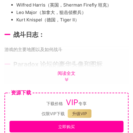
Wilfred Harris（英国，Sherman Firefly 坦克）
Leo Major（加拿大，狙击侦察兵）
Kurt Knispel（德国，Tiger II）
战斗日志：
游戏的主要地图以及如何战斗
Paradox 论坛的豪华头像和图标
阅读全文
独特的铃声和短信提示音
资源下载
壁纸：
VIP
下载价格
专享
《钢铁之师》的插图，您可以用来装饰电脑桌面
仅限VIP下载
升级VIP
流传输覆盖：
立即购买