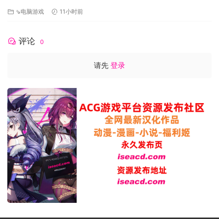
量，或者在具有挑战性的单人战役中与敌军对抗。在《钢铁之
版+存档 [更新] [FM/3.5G/百度]
⇘电脑游戏
11小时前
师：诺曼底 44》中，玩家可在 1944 年诺曼底登陆期间掌控六
个不同国家的传奇之师，如美国第 101 空降师、德国第 21 装甲
评论
师或加拿大第 3 师。
0
系统需求
请先
登录
最低配置:
需要 64 位处理器和操作系统
操作系统: 64-bit Windows 10 / 8.1 / 7 with Service
Pack 1
处理器: Intel Core i3-2100 (3.1 GHz) or equivalent
内存: 3 GB RAM
显卡: 1 GB AMD 5570 or nVidia 450
DirectX 版本: 11
网络: 宽带互联网连接
存储空间: 需要 32 GB 可用空间