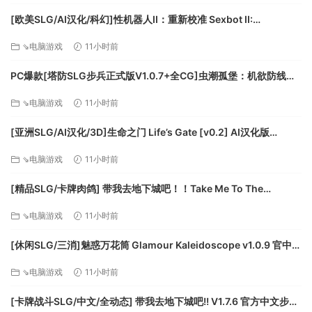
胜。无论是从空中角度观察整个战斗，还是跟随一辆坦克进行
[欧美SLG/AI汉化/科幻]性机器人II：重新校准 Sexbot II:
交火，玩家都需要巧妙地控制动态前线，才能执行伏击和推
Recalibrated [v2.09 测试版] AI汉化版[PC+安卓/3.71G/更新]
进。
⇘电脑游戏
11小时前
关于这款游戏
PC爆款[塔防SLG步兵正式版V1.0.7+全CG]虫潮孤堡：机欲防线
Swarm Bunker Lust Defense V1.0.7官中+全CG存档[3.5G]百度/
⇘电脑游戏
11小时前
迅雷/UC/夸克
《钢铁之师：诺曼底》(Steel Division: Normandy) 是一款战术
即时战略 (RTS) 游戏，玩家在单人战役中与 AI 敌军对抗，或者
[亚洲SLG/AI汉化/3D]生命之门 Life’s Gate [v0.2] AI汉化版
在大型 10-on-10 多人战斗中与几个对手对抗。在《钢铁之师：
[PC+安卓/1.77G/更新][FM/百度]
⇘电脑游戏
11小时前
诺曼底 44》中，玩家可在 1944 年诺曼底登陆期间掌控六个不
同国家的传奇之师，如美国第 101 空降师、德国第 21 装甲师或
[精品SLG/卡牌肉鸽] 带我去地下城吧！！Take Me To The
加拿大第 3 师。
Dungeon!! v1.7.6 官方中文步兵版[PC+安卓盖世][百度]
⇘电脑游戏
11小时前
《钢铁之师：诺曼底 44》 是由《战争游戏》(Wargame) 和
[休闲SLG/三消]魅惑万花筒 Glamour Kaleidoscope v1.0.9 官中
《兵者诡道》(R.U.S.E) 的创作团队 Eugen Systems 开发的一
[PC+安卓盖世][百度]
款战术即时战略 (RTS) 游戏。在这款新游戏中，玩家将在二战
⇘电脑游戏
11小时前
高峰期指挥派遣的完全符合史实的坦克、部队和车辆。玩家可
以凭借自己的战术技能在大型多人战斗中与几个对手进行较
[卡牌战斗SLG/中文/全动态] 带我去地下城吧!! V1.7.6 官方中文步兵