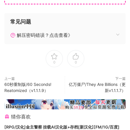
以《钢铁之师》为主题的覆盖，面向在 Twitch 或 YouTube 上
进行流传输的用户。
常见问题
特色列表
解压密码错误？点击查看》
指挥 400 多支完全符合史实的部队：
无论是在激烈的多人战斗（多达 10 对 10 的势均力敌的玩家）
0
0
中争夺控制权、单玩还是在排名赛中与好友合玩，玩家都需要
对挑选出来的完全符合史实的步兵、坦克、飞机和支援车辆进
上一篇
下一篇
行协调，从而在这款战术 RTS 游戏中与敌军对抗。
60秒重制版/60 Seconds!
亿万僵尸/They Are Billions（更
Reatomized（v1.1.1.9）
新v1.1.1.7）
真实世界战术：
狂暴的战斗包括三个独立的阶段，不同的部队随着时间的推移
猜你喜欢
解锁，进而模仿现实军队的活动，为变化莫测的战场增添多样
性。通过动态前线可了解战斗中的此消彼长。牵制住对手的步
[RPG/汉化]金主警察 挂载AI汉化版+存档[新汉化][FM/1G/百度]