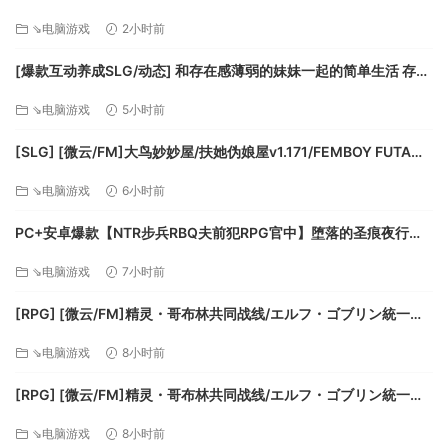
兵以取得优势并强制撤退，或按照完美执行的计划完成战斗。
⇘电脑游戏
2小时前
真实世界环境：
[爆款互动养成SLG/动态] 和存在感薄弱的妹妹一起的简单生活 存在
感薄い妹との簡単生活 与缺乏存在感的妹妹的简单生活 v1.2.6
使用最新版本的 Eugen IRISZOOM 引擎，玩家可以从战术鸟瞰
⇘电脑游戏
5小时前
rev.2 官方中文步兵版+全cg存档 [PC+安卓]
图一直平滑地放大到单支部队，并看到 400 个经过精心设计且
[SLG] [微云/FM]大鸟妙妙屋/扶她伪娘屋v1.171/FEMBOY FUTA
完全符合史实的现实车辆和部队。地图根据 1944 年诺曼底的
HOUSE/官中+无码+动态 pc+更新 [5.79G]
实际空中侦察照片设计而成，需要现实战术和战略来保护和控
⇘电脑游戏
6小时前
制。
PC+安卓爆款【NTR步兵RBQ夫前犯RPG官中】堕落的圣痕夜行传
在计划、谋略、火力上超越对手：
令 堕ちた聖痕夜行伝令 v1.26官中步兵+BUG修复补丁+全CG存档
⇘电脑游戏
7小时前
【6.5G】百度/迅雷/UC/夸克
要想赢得战斗，从战斗群定制到部队定位和作战行动都需要计
[RPG] [微云/FM]精灵・哥布林共同战线/エルフ・ゴブリン統一戦
谋和战略，而不只是依靠单纯的火力。每支输掉的部队都表现
線/官中+动态 pc [642m]
⇘电脑游戏
8小时前
出日益严重的战术劣势，玩家需要争取获得 – 并保持上风。
从指挥完全符合史实的步兵、坦克和车辆到部队定位和与敌人
[RPG] [微云/FM]精灵・哥布林共同战线/エルフ・ゴブリン統一戦
即时交战，玩家必须足智多谋才能赢得胜利。随着战斗的推
線/官中+动态 pc [642m]
进，每支部队都将占有一席之地，单靠原始的火力不足以取
⇘电脑游戏
8小时前