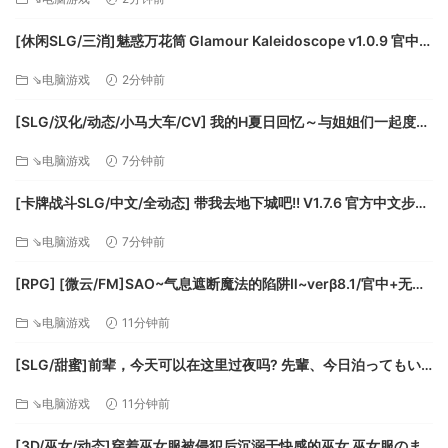
will redefine the Strategy genre once more
ESSENCE ENGINE 3.0
[休闲SLG/三消]魅惑万花筒 Glamour Kaleidoscope v1.0.9 官中
Cutting-edge technology that increases the graphical
[PC+安卓盖世][百度]
quality and accuracy of deadly combat with the
⇘电脑游戏
2分钟前
unprecedented TrueSight™ system, the ultrarealistic
[SLG/汉化/动态/小马大车/CV] 我的H夏日回忆～与姐姐们一起度过
ColdTech™ dynamic weather that changes strategic
的八月～AI汉化版+存档 [新汉化] [FM/3.2G/百度]
warfare forever and improved environmental
⇘电脑游戏
7分钟前
destruction
[卡牌战斗SLG/中文/全动态] 带我去地下城吧!! V1.7.6 官方中文步兵
TACTICAL WARFARE
版+存档 [更新] [FM/3.5G/百度]
Develop and utilize your new Commander Abilities
⇘电脑游戏
7分钟前
and experience the up-close moment-to-moment
brutality of frontline warfare through new Dynamic
[RPG] [微云/FM]SAO~气息遮断魔法的陷阱Ⅱ~verβ8.1/官中+无码
Battle Tactics
+动态 pc+更新 [7.90G]
⇘电脑游戏
11分钟前
激烈的在线战斗具有出色的竞争性和合作性多人游戏，粉
丝们对这款高品质和备受赞誉的系列游戏充满期待
[SLG/甜蜜]前辈，今天可以在这里过夜吗? 先輩、今日泊ってもい
いですか 精翻汉化版[PC+安卓盖世][补丁]
⇘电脑游戏
11分钟前
[3D/巫女/动态]穿着巫女服被侵犯后沉溺于快感的巫女 巫女服のま