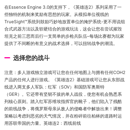
在Essence Engine 3.0的支持下，《英雄连2》系列采用了一
些独特的机制来奖励有思想的玩家。从模拟单位视线的
TrueSight™系统到鼓励巧妙地放置单位的掩护系统-更不用说组
合式武器方法以及软硬结合的游戏玩法，这会让您在尝试摧毁
坦克之前三思而后行一支简单的步枪兵队伍–每场比赛都为玩家
提供了不间断的有意义的战术选择，可以扭转战争的潮流。
选择您的战斗
注意：多人游戏独立游戏可让您在任何地图上与拥有任何COH2
产品的任何人进行游戏。《英雄连2》基础游戏可让您从东部战
线进入两支多人军队：红军（SOV）和国防军奥斯特
（GER）。它还带有坚韧不拔的单人战役，使您有机会熟悉系
列核心原则。踏入红军苏维埃指挥官的靴子，他们陷入了残酷
的前线战争，将俄罗斯母亲从敌人的侵略者中解放出来！调整
策略以考虑到恶劣的天气情况，并在粉碎前往柏林的道路时运
用苏联帝国的力量。英雄连2：西线前线