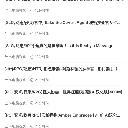
多人军队比较
ま手コキ・フェラ・本番!? 犯されて快楽堕ちする巫女 精翻去码
⇘电脑游戏
12分钟前
[PC+安卓盖世][补丁]
找出适合您的游戏风格的多人军队（以及相关的游戏/独立游
戏）。
[SLG/动态/步兵/官中] Saku the Covert Agent 秘密捜査官サク动
态步兵官中版 [1G]
⇘电脑游戏
12分钟前
[SLG/动态/官中] 这真的是按摩吗！Is this Really a Massage
Demo v0.02st 动态官中体验版 [279M]
⇘电脑游戏
17分钟前
[神作RPG/恶堕/NTR] 影色渐染~阿斯林顿的妹神官~ 影に染まりゆ
く~アスリントの妹神官~v1.3.3+DLC Steam官中步兵版+全回想存
⇘电脑游戏
21分钟前
档 [PC+安卓]+joi黑条补丁 [补丁]
[PC+安卓/日系/RPG]怪人协会 世界征服模拟器 AI汉化版[400M]
⇘电脑游戏
21分钟前
[PC+安卓/欧美RPG]安柏拥抱 Amber Embraces [v1.0] AI汉化版
[900M]
⇘电脑游戏
21分钟前