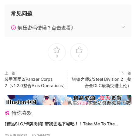
之间进行选择，自定义其能力并承担行动的后果。英雄连2：英
常见问题
军
解压密码错误？点击查看》
是该系列的最新产品，并采用了来自二战（UKF）的标志性盟
军。体验独特的技术树，挑战玩家，以平衡机动性和防御性之
0
0
间的不断权衡。您的开发选择和开放式游戏配置给您的对手一
个惊喜。从丘吉尔（Churchill）鳄鱼喷火器坦克到皇家空军滑
上一篇
下一篇
翔机，您可以享受一支拥有个性和独特单位与能力的军队。
装甲军团2/Panzer Corps
钢铁之师2/Steel Division 2（整
2（v1.2.0整合Axis Operations）
合全DLC最新突进土伦）
KEY FEATURES
猜你喜欢
AWARD WINNING FRANCHISE
Sequel to the highest rated strategy game of all time
[精品SLG/卡牌肉鸽] 带我去地下城吧！！Take Me To The
returns with an innovative warfare experience that
Dungeon!! v1.7.6 官方中文步兵版[PC+安卓盖世][百度]
⇘电脑游戏
2分钟前