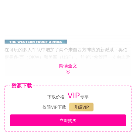
在可玩的多人军队中增加了两个来自西方阵线的新派系：奥伯
康曼多·西（OKW）和美军（USF）。前者让您管理一支由非常
专业和精锐的部队组成的侵略性和强大部队，数量却非常有
阅读全文
限，而后者则引入了一支远征军，可以采用多种方法和非常强
大的联合武器战术，但不可避免地会沦落重型装甲部门有点短
资源下载
缺。英雄连2：阿登突击
VIP
下载价格
专享
仅限VIP下载
升级VIP
为围绕突击战的USF派系提供了引人注目的单人战役。在两次
立即购买
任务之间保持公司整体健康状态的情况下，在由18个场景组成
的Ardennes格局中进行动态的非线性活动，在三个标志性公司