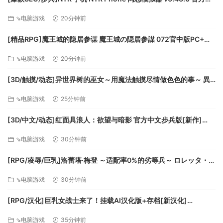
在城市较多时，也可以用“自治施行”这个指令使某一城市自动使
文版[PC+安卓][百度]
用搜索和开发。但在此模式下找到的物品将不会显示，除非能
⇘电脑游戏
20分钟前
够找到人才。
[精品RPG]魔王城的隐居参谋 魔王城の隠居参謀 072官中版PC+安
3. 解锁地图战斗，纵享驰骋沙场的畅快
卓joi[百度]
大地图上会显示许多飘扬着不同颜色旗帜的城市及城市间的道
⇘电脑游戏
20分钟前
路以及在路线上移动的兵团部队。在大地图模式下，两个所属
[3D/触摸/动态]异世界树的巫女～用魔法触摸尽情做色色的事～ 異
不同国家的兵团相遇，或一方的兵团进入另一方的城市时，就
世界樹の巫女～魔法のチカラでおさわりHやりたい放題～v1.1 官方
会进入战斗模式。
⇘电脑游戏
25分钟前
中文步兵版[百度]
4. 战场交战胜利，决定俘虏的生死去向
战争结束后，可清点俘虏，对其进行劝降、斩首或者释放。
[3D/中文/动态]红面具浪人：欲望与暗影 官方中文步兵版[新作]
注：游戏暂不支持窗口模式
[FM/16.8G/百度]
⇘电脑游戏
30分钟前
[RPG/凌辱/巨乳]洛蕾塔·梅登 ～适配率0%的劣等兵～ ロレッタ・メ
イデン 〜適合率0%の劣等兵〜 v1.03AI汉化 [PC+安卓mtool][百
⇘电脑游戏
30分钟前
度]
[RPG/汉化]巨乳女战士来了！挂载AI汉化版+存档[新汉化]
[FM/1.2G/百度]
⇘电脑游戏
35分钟前