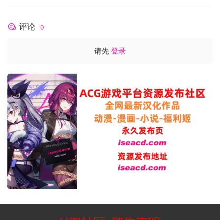
最低配置:
评论
0
操作系统: Windows 7/8
处理器: PentiumIV 1.6GHZ或更高
请先
登录
内存: 512 MB RAM
显卡: nVidia GeForce4（64M或更高）
存储空间: 需要 3 GB 可用空间
游戏简介:
《三国群英传Ⅲ》是三国群英传系列第三部作品。游戏拥有壮丽
的战争场面，战争兵数最多可增加到800人，且战斗受不同地形
影响。画面镜头可自行调整，方便玩家调兵遣将。
游戏特色：
1. 丰富的历史事件增加人文色彩
游戏中除了原本精彩的战争内容外，更增添了一分丰富的人文
色彩。新加入的历史故事模式，让游戏更有活力、使玩家更能
陶醉在三国的世界中。
2. 自设武将可与三国群雄争天下
游戏可以自设武将，玩家可以自行调整多项能力设定和脸谱，