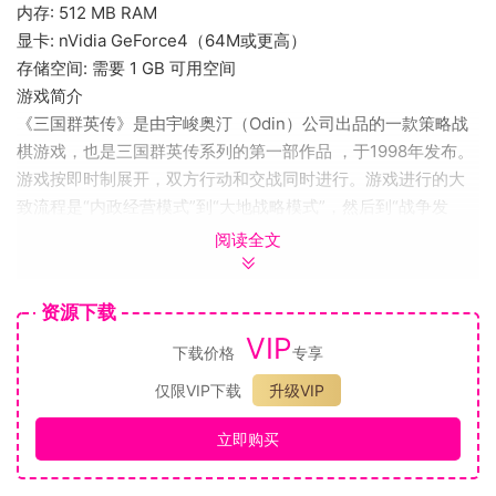
内存: 512 MB RAM
显卡: nVidia GeForce4（64M或更高）
存储空间: 需要 1 GB 可用空间
游戏简介
《三国群英传》是由宇峻奥汀（Odin）公司出品的一款策略战
棋游戏，也是三国群英传系列的第一部作品 ，于1998年发布。
游戏按即时制展开，双方行动和交战同时进行。游戏进行的大
致流程是“内政经营模式”到“大地战略模式”，然后到“战争发
生”，再循环到“内政经营模式”。
阅读全文
游戏特色：
搜索地图，开发人口
资源下载
武将智力、武力达85以上可进行地图搜索，开发人口后可增加
VIP
人口，增加金钱，预备兵役上限会增加，武将可以多放一些，
下载价格
专享
开发到一定程度，可以达到10个以上。每年年初发钱，也可以
仅限VIP下载
升级VIP
从别的城市调兵来。人口多，金钱多，兵就多。
筑城防守，征兵御敌
立即购买
守城时可为己方武将防御加成，通常武力相差5点以内会比较明
显，受攻击时回避概率更大。