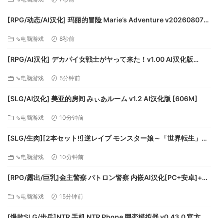
处理器: PentiumIV 1.6GHZ或更高
内存: 512 MB RAM
[RPG/动态/AI汉化] 玛丽的冒险 Marie’s Adventure v20260807
显卡: nVidia GeForce4（64M或更高）
动态AI汉化版 [2.33G]
⇘电脑游戏
8秒前
存储空间: 需要 3 GB 可用空间
游戏简介
[RPG/AI汉化] デカパイ女戦士がヤって来た！v1.00 AI汉化版
《三国群英传Ⅱ》是由奥汀科技运营研发的一款即时战略游戏。
[648M]
于1999年发行，为《三国群英传》系列游戏作品的第二部。游
⇘电脑游戏
5分钟前
戏开创性地在此类游戏中引入了即时战略的时间概念、独特的
[SLG/AI汉化] 美亚的房间 みぃあルーム v1.2 AI汉化版 [606M]
内政和作战模式、动听的CD音轨以及华丽的背景地图。
游戏特色：
⇘电脑游戏
10分钟前
1. 内政经营模式，享受运筹帷幄的快乐
[SLG/生肉][2本セット!!]逆レイプ モンスター娘～「世界転生」編
每年进入一月时就会进入内政经营模式，此时，玩家所占领的
&「地味な女部下がサキュバス」編～大人の変態ゲーム
城市都会有税收进帐。人口数的提高将使此城能有更多的税收
⇘电脑游戏
10分钟前
v20260619 生肉版 [219M]
并提高预备兵上限。
2. 自治施行指令，简化城市探索的繁琐
[RPG/露出/巨乳]金主警察 パトロン警察 内嵌AI汉化[PC+安卓]+作
通过“搜索”指令可以找到武将，更多的是找到诸如武器、马匹、
弊码[百度]
⇘电脑游戏
15分钟前
兵符和特殊物品。搜索到的物品和战斗时缴获的战利品可以通
过“使用物品”分配给所需武将，用于提高武将的能力或忠诚度。
[爆款SLG/步兵]NTR 手机 NTR Phone 网恋模拟器 v0.43.0 官方中