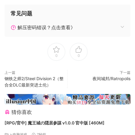
文臣武将，皆有所用
武将战斗后需要在城里休息才能回复体力和技力。而派遣智力
常见问题
较高的文将当做太守时，武将的回复速度会更快。
兵种相克，权谋为上
解压密码错误？点击查看》
游戏内设有多种兵种，且兵种互相制约。
招降武将时需要符合历史史实，若是武将所属君主尚未战败，
则该武将也无法被招降
0
0
注：游戏暂不支持窗口模式
上一篇
下一篇
钢铁之师2/Steel Division 2（整
夜间城邦/Ratropolis
合全DLC最新突进土伦）
猜你喜欢
最低配置:
[RPG/官中] 魔王城の隠居参謀 v1.0.0 官中版 [460M]
操作系统: Windows 7/8
⇘电脑游戏
7秒前