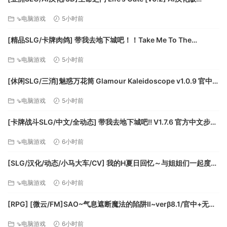
[PC+安卓/1.77G/更新][FM/百度]
⇘电脑游戏
5小时前
[精品SLG/卡牌肉鸽] 带我去地下城吧！！Take Me To The
Dungeon!! v1.7.6 官方中文步兵版[PC+安卓盖世][百度]
⇘电脑游戏
5小时前
[休闲SLG/三消]魅惑万花筒 Glamour Kaleidoscope v1.0.9 官中
[PC+安卓盖世][百度]
⇘电脑游戏
5小时前
[卡牌战斗SLG/中文/全动态] 带我去地下城吧!! V1.7.6 官方中文步兵
版+存档 [更新] [FM/3.5G/百度]
⇘电脑游戏
6小时前
[SLG/汉化/动态/小马大车/CV] 我的H夏日回忆～与姐姐们一起度过
的八月～AI汉化版+存档 [新汉化] [FM/3.2G/百度]
⇘电脑游戏
6小时前
[RPG] [微云/FM]SAO~气息遮断魔法的陷阱Ⅱ~verβ8.1/官中+无码
+动态 pc+更新 [7.90G]
⇘电脑游戏
6小时前