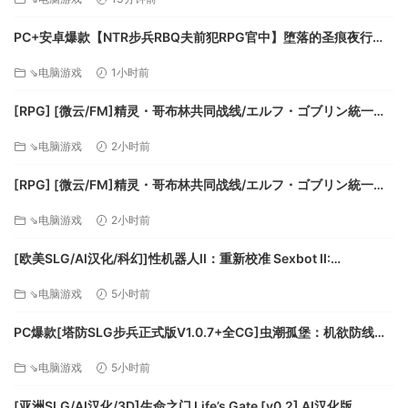
◆ 在故事模式中，您可以随着故事的推进和各种各样的角色进
行对局，并完成一场精心准备的奇特冒险，内含多种结局供您
PC+安卓爆款【NTR步兵RBQ夫前犯RPG官中】堕落的圣痕夜行传
体验。
令 堕ちた聖痕夜行伝令 v1.26官中步兵+BUG修复补丁+全CG存档
⇘电脑游戏
1小时前
◆ 在挑战模式中，您将面临一局接一局的挑战，通过不断变更
【6.5G】百度/迅雷/UC/夸克
自己的卡组，来击败所有的对手，最终击败自己。
[RPG] [微云/FM]精灵・哥布林共同战线/エルフ・ゴブリン統一戦
線/官中+动态 pc [642m]
⇘电脑游戏
2小时前
[RPG] [微云/FM]精灵・哥布林共同战线/エルフ・ゴブリン統一戦
線/官中+动态 pc [642m]
⇘电脑游戏
2小时前
[欧美SLG/AI汉化/科幻]性机器人II：重新校准 Sexbot II:
Recalibrated [v2.09 测试版] AI汉化版[PC+安卓/3.71G/更新]
⇘电脑游戏
5小时前
PC爆款[塔防SLG步兵正式版V1.0.7+全CG]虫潮孤堡：机欲防线
Swarm Bunker Lust Defense V1.0.7官中+全CG存档[3.5G]百度/
⇘电脑游戏
5小时前
迅雷/UC/夸克
[亚洲SLG/AI汉化/3D]生命之门 Life’s Gate [v0.2] AI汉化版