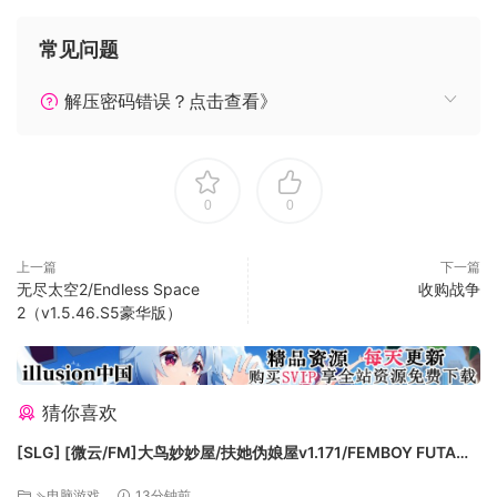
常见问题
解压密码错误？点击查看》
◆ 或者……翻开陷阱？
0
0
上一篇
下一篇
无尽太空2/Endless Space
收购战争
2（v1.5.46.S5豪华版）
● 除此之外还有中立的事件卡，不时的对双方进行妨碍，当然
这也可能会误打误撞的救你一命。
猜你喜欢
● 这里有两百多张卡牌供您搭配，请务必组合出强大的套路来
[SLG] [微云/FM]大鸟妙妙屋/扶她伪娘屋v1.171/FEMBOY FUTA
击败你的对手。
HOUSE/官中+无码+动态 pc+更新 [5.79G]
● 我们还准备了两种游玩模式：故事模式和挑战模式。
⇘电脑游戏
13分钟前