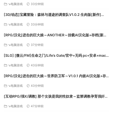
方中文步兵版+存档[新步兵][FM/570M/百度]
⇘电脑游戏
33分钟前
[3D/动态]宝藏冒险：森林与遗迹的调查队V1.0.2 生肉版[新作]
[FM/2.3G/百度]
⇘电脑游戏
33分钟前
[RPG/汉化]进击的巨大娘～ANOTHER～挂载AI汉化版+存档[新汉
化][FM/800M/百度]
⇘电脑游戏
37分钟前
[SLG] [微云/FM]生命之门/Life’s Gate/官中+无码 pc+安卓+mac
[2.71G]
⇘电脑游戏
43分钟前
[RPG/汉化]进击的巨大娘～世界防卫军～V1.0.1 内嵌AI汉化版+存
档[新汉化][FM/170M/百度]
⇘电脑游戏
43分钟前
[互动RPG/强X/调教] 那个女孩是我的性奴隶～监禁调教孕育强奸～
アノ子は僕の性奴隷～監禁調教孕ませレイプ～ v1.01 内嵌AI汉化
⇘电脑游戏
47分钟前
+礼包码 [双端1.8g][百度]