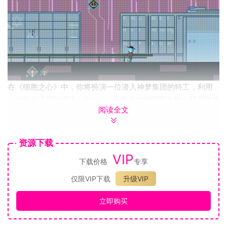
在《细胞之心》中，你将扮演一位潜入神梦集团的特工，利用
一代社长遗留的模块（Cell），击败未知的宇宙生物，解开神梦
阅读全文
集团背后的秘密。
本作舍弃了传统的UI设计，打破了UI只能作为固定层的概念，
将其与战斗相融合。在场景中，UI将作为模块（Cell）自由浮
资源下载
动，玩家需要在合适的时机使用模块（Cell）来释放法术、召唤
VIP
下载价格
专享
生物与敌方作战。此外玩家也需要移动自己的英雄躲避来自敌
方或场景的伤害。
仅限VIP下载
升级VIP
你将会体验到
神秘学与硬科幻并存的世界
立即购买
生物芯片，记忆传输，作为当前时代的主流，活跃在这个人工
智能高度发达的世界。而在暗处，以秘术作为基石的未知生物