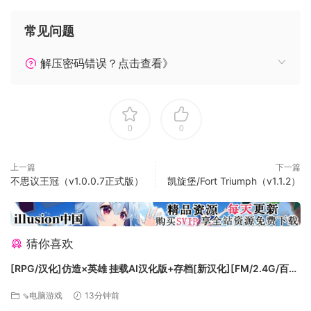
也在蠢蠢欲动，似乎在等待着什么…
常见问题
风格化的游戏画面
从像素科幻风格的游戏画面，到原创的电子管配乐，你将时刻
解压密码错误？点击查看》
处在科幻神秘主义氛围当中。
接踵而至的战斗
把握战场局势使用模块（Cell）释放法术、召唤生物
移动英雄，躲避枪林弹雨
0
0
战胜强大的BOSS
上一篇
下一篇
不思议王冠（v1.0.0.7正式版）
凯旋堡/Fort Triumph（v1.1.2）
猜你喜欢
[RPG/汉化]仿造×英雄 挂载AI汉化版+存档[新汉化][FM/2.4G/百
度]
⇘电脑游戏
13分钟前