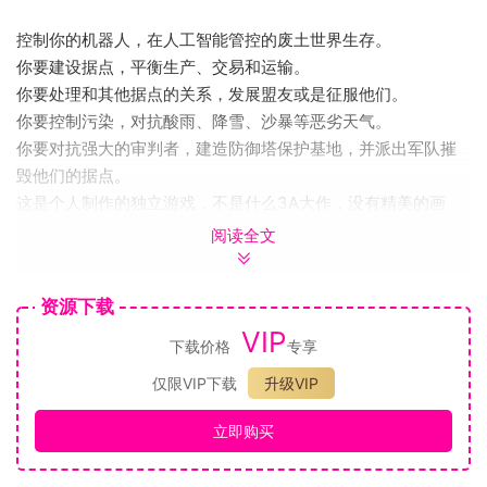
控制你的机器人，在人工智能管控的废土世界生存。
你要建设据点，平衡生产、交易和运输。
你要处理和其他据点的关系，发展盟友或是征服他们。
你要控制污染，对抗酸雨、降雪、沙暴等恶劣天气。
你要对抗强大的审判者，建造防御塔保护基地，并派出军队摧
毁他们的据点。
这是个人制作的独立游戏，不是什么3A大作，没有精美的画
面，只有废土世界和机器人。不过，这也是另一个审视人类文
阅读全文
明的视角，复杂的世界有时候很简单，冰冷的机器有时候很温
暖。目前游戏有5个各具特性，难度不同的城市可供体验，全部
资源下载
通关的时间预估在200小时以上。
VIP
游戏定位
下载价格
专享
这是一款包含据点间战斗的建造经营游戏，你需要在优化生产
仅限VIP下载
升级VIP
效率和提升军事实力之间取得平衡。游戏是易于进行的，但获
得最终胜利绝非易事。你的据点不会因为一次战斗失败就彻底
立即购买
消亡，而是能够迅速重建，这使得你总能到达最后的决战。但
如果发展不够快的话，决战是无法获胜的，事实上通过多周目