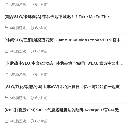
[PC+安卓/1.77G/更新][FM/百度]
⇘电脑游戏
6小时前
[精品SLG/卡牌肉鸽] 带我去地下城吧！！Take Me To The
Dungeon!! v1.7.6 官方中文步兵版[PC+安卓盖世][百度]
⇘电脑游戏
6小时前
[休闲SLG/三消]魅惑万花筒 Glamour Kaleidoscope v1.0.9 官中
[PC+安卓盖世][百度]
⇘电脑游戏
6小时前
[卡牌战斗SLG/中文/全动态] 带我去地下城吧!! V1.7.6 官方中文步兵
版+存档 [更新] [FM/3.5G/百度]
⇘电脑游戏
6小时前
[SLG/汉化/动态/小马大车/CV] 我的H夏日回忆～与姐姐们一起度过
的八月～AI汉化版+存档 [新汉化] [FM/3.2G/百度]
⇘电脑游戏
6小时前
[RPG] [微云/FM]SAO~气息遮断魔法的陷阱Ⅱ~verβ8.1/官中+无码
+动态 pc+更新 [7.90G]
⇘电脑游戏
6小时前