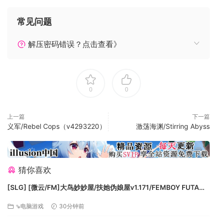
来获取最终胜利才是一般玩家的常态，部分物品能够在周目间
继承，以帮助你越来越强，同时，每个周目的地图也会重新随
常见问题
机，所以建造发展策略会每次都有所不同。
游戏内容
解压密码错误？点击查看》
建造各种工厂，回收人类遗留的各种垃圾进行再生产。
通过规划建筑、道路、机器人的分布使生产效率最大化。
同其他据点进行交易来获取电力。
0
0
解救和收留不同的机器人伙伴，增加你的人手。
在科技树种解锁建筑、机器人部件、各种生产科技和战斗科
技。
上一篇
下一篇
义军/Rebel Cops（v4293220）
激荡海渊/Stirring Abyss
武装你的机器人，消灭审判者和强盗机器人的据点以获取资
源。
使用防御建筑保护你的据点。
收集人类残留的文明遗物，他们会增强你的实力。
猜你喜欢
如果限定时间内无法战争审判者，强力的磁暴攻击会让一切回
[SLG] [微云/FM]大鸟妙妙屋/扶她伪娘屋v1.171/FEMBOY FUTA
到原点，只有文明遗物会代代相传，帮助你在下一轮游戏中战
HOUSE/官中+无码+动态 pc+更新 [5.79G]
胜审判者。
⇘电脑游戏
30分钟前
请爱护你的机器人，当他们拥有智慧，他们也会有自己的喜怒