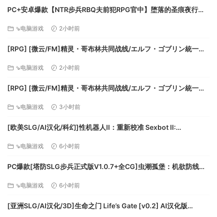
哀乐。
PC+安卓爆款【NTR步兵RBQ夫前犯RPG官中】堕落的圣痕夜行传
30+种建筑可以解锁和建造。
令 堕ちた聖痕夜行伝令 v1.26官中步兵+BUG修复补丁+全CG存档
⇘电脑游戏
2小时前
120种机器人部件可以替换。
【6.5G】百度/迅雷/UC/夸克
200+科技供解锁。
[RPG] [微云/FM]精灵・哥布林共同战线/エルフ・ゴブリン統一戦
40+拥有不同功能模块（特长）的机器人
線/官中+动态 pc [642m]
游戏特色
⇘电脑游戏
2小时前
经营的部分最核心的点在于建筑布局和路径规划，这会很大程
[RPG] [微云/FM]精灵・哥布林共同战线/エルフ・ゴブリン統一戦
度影响生产效率，如果你愿意，总会有提升的空间。
線/官中+动态 pc [642m]
由于生产依赖机器人在不同建筑间的运输行为，而非简单数学
⇘电脑游戏
3小时前
模型，你无法得到一个确定的生产力结果，你需要观察生产情
[欧美SLG/AI汉化/科幻]性机器人II：重新校准 Sexbot II:
况，然后计算或依靠直觉进行规划。
Recalibrated [v2.09 测试版] AI汉化版[PC+安卓/3.71G/更新]
故事模式使用固定地图，带你进入机器人的心路历程。
⇘电脑游戏
6小时前
自由模式使用随机地图，不同的地形、资源分布和气候变化为
你带来不同的游戏体验。
PC爆款[塔防SLG步兵正式版V1.0.7+全CG]虫潮孤堡：机欲防线
Swarm Bunker Lust Defense V1.0.7官中+全CG存档[3.5G]百度/
⇘电脑游戏
6小时前
迅雷/UC/夸克
[亚洲SLG/AI汉化/3D]生命之门 Life’s Gate [v0.2] AI汉化版