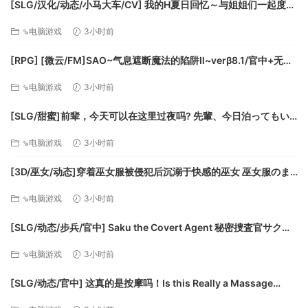
[SLG/汉化/动态/小马大车/CV] 我的H夏日回忆～与姐姐们一起度过
的八月～AI汉化版+存档 [新汉化] [FM/3.2G/百度]
⇘电脑游戏
3小时前
[RPG] [微云/FM]SAO~气息遮断魔法的陷阱Ⅱ~verβ8.1/官中+无码
+动态 pc+更新 [7.90G]
⇘电脑游戏
3小时前
[SLG/甜蜜]前辈，今天可以在这里过夜吗? 先輩、今日泊ってもい
いですか 精翻汉化版[PC+安卓盖世][补丁]
⇘电脑游戏
3小时前
[3D/巫女/动态]穿着巫女服被侵犯后沉溺于快感的巫女 巫女服のま
ま手コキ・フェラ・本番!? 犯されて快楽堕ちする巫女 精翻去码
⇘电脑游戏
3小时前
[PC+安卓盖世][补丁]
[SLG/动态/步兵/官中] Saku the Covert Agent 秘密捜査官サク动
态步兵官中版 [1G]
⇘电脑游戏
3小时前
[SLG/动态/官中] 这真的是按摩吗！Is this Really a Massage
Demo v0.02st 动态官中体验版 [279M]