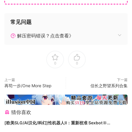
常见问题
解压密码错误？点击查看》
系统需求
Windows
Mac OS X
0
0
SteamOS + Linux
最低配置:
上一篇
下一篇
操作系统:Windows Vista 64-bit
再苟一步/One More Step
信长之野望系列合集
处理器:Intel i3 2nd-Generation 2.5GHz, AMD
Quad-Core 2.5GHz
内存:4 GB RAM
猜你喜欢
显卡:Nvidia GT640, AMD Radeon HD7750, 1GB
Vram
[欧美SLG/AI汉化/科幻]性机器人II：重新校准 Sexbot II:
DirectX 版本:10
Recalibrated [v2.09 测试版] AI汉化版[PC+安卓/3.71G/更新]