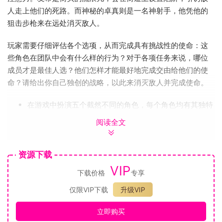
人走上他们的死路。而神秘的卓真则是一名神射手，他凭他的
狙击步枪来在远处消灭敌人。
玩家需要仔细评估各个选项，从而完成具有挑战性的使命：这
些角色在团队中会有什么样的行为？对于各项任务来说，哪位
成员才是最佳人选？他们怎样才能最好地完成交由给他们的使
命？请给出你自己独创的战略，以此来消灭敌人并完成使命。
在游戏中扮演五个截然不同的角色，每个角色均有其独特
的绝技
阅读全文
征服看上去无法完成的挑战，比如单人对战十人
找到几十个消灭敌人的方法，再以你喜欢的方式消灭敌人
资源下载
在各个屋顶间跳跃，攀登大型建筑，从而在上面的位置攻
击敌人
VIP
下载价格
专享
探索日本幕府时期古老而美丽的环境
仅限VIP下载
升级VIP
有三个难度等级，你可以选择与你的技能相匹配的难度等
级
立即购买