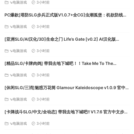
⇘电脑游戏
3小时前
存储空间:需要 13 GB 可用空间
声卡:DirectX 9.0c Compatible Sound Card with
PC爆款[塔防SLG步兵正式版V1.0.7+全CG]虫潮孤堡：机欲防线
Latest Drivers
Swarm Bunker Lust Defense V1.0.7官中+全CG存档[3.5G]百度/
⇘电脑游戏
3小时前
迅雷/UC/夸克
推荐配置:
操作系统:Windows 7 64-bit or higher, Windows
[亚洲SLG/AI汉化/3D]生命之门 Life’s Gate [v0.2] AI汉化版
8, Windows 10
[PC+安卓/1.77G/更新][FM/百度]
⇘电脑游戏
3小时前
处理器:Intel i3 4th-Generation 3.5GHz, AMD
Quad-Core 3.9GHz
[精品SLG/卡牌肉鸽] 带我去地下城吧！！Take Me To The
内存:6 GB RAM
Dungeon!! v1.7.6 官方中文步兵版[PC+安卓盖世][百度]
⇘电脑游戏
3小时前
显卡:Nvidia GTX 570, AMD Radeon HD 6950,
2GB Vram
[休闲SLG/三消]魅惑万花筒 Glamour Kaleidoscope v1.0.9 官中
DirectX 版本:11
[PC+安卓盖世][百度]
存储空间:需要 13 GB 可用空间
⇘电脑游戏
3小时前
声卡:DirectX 9.0c Compatible Sound Card with
[卡牌战斗SLG/中文/全动态] 带我去地下城吧!! V1.7.6 官方中文步兵
Latest Drivers
版+存档 [更新] [FM/3.5G/百度]
附注事项:Installing the game on an SSD
⇘电脑游戏
3小时前
improves loading times.