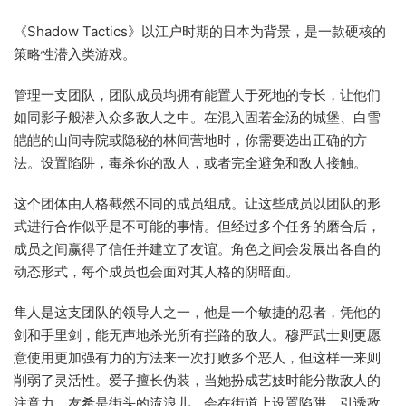
《Shadow Tactics》以江户时期的日本为背景，是一款硬核的
策略性潜入类游戏。
管理一支团队，团队成员均拥有能置人于死地的专长，让他们
如同影子般潜入众多敌人之中。在混入固若金汤的城堡、白雪
皑皑的山间寺院或隐秘的林间营地时，你需要选出正确的方
法。设置陷阱，毒杀你的敌人，或者完全避免和敌人接触。
这个团体由人格截然不同的成员组成。让这些成员以团队的形
式进行合作似乎是不可能的事情。但经过多个任务的磨合后，
成员之间赢得了信任并建立了友谊。角色之间会发展出各自的
动态形式，每个成员也会面对其人格的阴暗面。
隼人是这支团队的领导人之一，他是一个敏捷的忍者，凭他的
剑和手里剑，能无声地杀光所有拦路的敌人。穆严武士则更愿
意使用更加强有力的方法来一次打败多个恶人，但这样一来则
削弱了灵活性。爱子擅长伪装，当她扮成艺妓时能分散敌人的
注意力。友希是街头的流浪儿，会在街道上设置陷阱，引诱敌