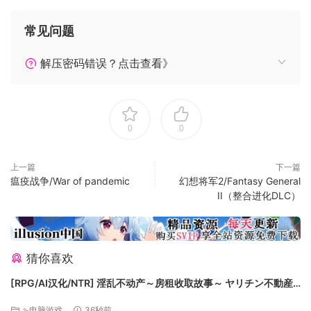
自定义游戏和跨平台多人游戏
常见问题
用于自定义的12个内置地图
解压密码错误？点击查看》
游玩合作，PvP或沙盒模式
加入公共专用服务器，或邀请朋友参加您自己的私人服务
器
可定制的游戏规则
0
0
混合和匹配游戏模式：结合PvP和PvE游戏模式
上一篇
下一篇
自定义地图编辑器
瘟疫战争/War of pandemic
幻想将军2/Fantasy General
II（整合进化DLC）
使用编辑器绘制地图
在游戏中编辑和预览
可更改的工具模式
猜你喜欢
具有多种不同类型的地形处理过滤器的强大的地图生成系
统
[RPG/AI汉化/NTR] 淫乱不动产～房租收取故事～ ヤリチン不動産
将随机地形应用于地图
～家賃回収物語～v2.02 AI汉化版 [1.14G]
⇘电脑游戏
36秒前