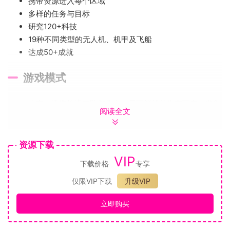
携带资源进入每个区域
多样的任务与目标
研究120+科技
19种不同类型的无人机、机甲及飞船
达成50+成就
游戏模式
生存：建造炮塔来防御敌人。尽可能长的生存下来，发射
阅读全文
你的核心来使用你收集的资源进行研究。为Boss的到来
做好准备。
攻击：为建造工厂生产机甲来摧毁敌人的核心，同时保护
资源下载
你的基地，抵御敌人的攻击。创建各种不同类型的支援和
VIP
下载价格
专享
进攻单位，以协助你实现目标。
PVP：与最多4个不同团队的其他玩家互相伤害。创建单
仅限VIP下载
升级VIP
位，或者直接用你的飞船攻击他人基地。
立即购买
沙盒：无限的资源，没有敌人的威胁。使用只限于沙盒的
物品源和液体源来测试设计，和根据需要生成敌人。