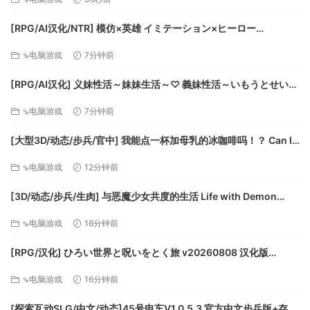
随机配置和生成矿石，以及放置河流和资源
配置敌方波次布局
[RPG/AI汉化/NTR] 模仿×英雄 イミテーション×ヒーロー
在Steam创意工坊上共享导出的地图
v20260808 AI汉化版 [1.85G]
自定义地图的基础规则
⇘电脑游戏
7分钟前
使用75+个不同的环境块
[RPG/AI汉化] 义妹性活～妹妹生活～♡ 義妹性活～いもうとせいか
つ～♡ v20260805 AI汉化版 [592M]
系统需求
⇘电脑游戏
7分钟前
[大型3D/动态/步兵/官中] 我能点一杯加母乳的冰咖啡吗！？ Can I
Windows
get an Iced Coffee with Breastmilk! v1.0.0.1 动态步兵官中版
Mac OS X
⇘电脑游戏
12分钟前
[7.93G]
SteamOS + Linux
最低配置:
[3D/动态/步兵/生肉] 与恶魔少女共度的生活 Life with Demon
Girls v0.19 By Renaysaki 动态步兵生肉版 [1.82G]
⇘电脑游戏
16分钟前
操作系统: Windows 7/8/10
内存: 1 GB RAM
[RPG/汉化] ひろい世界と呪いをとく旅 v20260808 汉化版
显卡: Any card with OpenGL 2.0 support and the
[483M]
framebuffer_object extension
⇘电脑游戏
16分钟前
存储空间: 需要 100 MB 可用空间
[探索互动SLG/中文/动态]45号电车V1.0.5.3 官方中文步兵版+存档