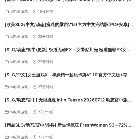
[更新][FM/1.5G/百度]
⇘电脑游戏
16分钟前
[欧美SLG/中文/动态]痴迷的露西V1.0 官方中文完结版[PC+安卓]
[FM/1.7G/百度]
⇘电脑游戏
22分钟前
[SLG/动态/官中/更新] 极道无赖EX：女警鲇川光 極道無頼EX女
警・鮎川光–処女が変態に変わる分かれ道 安卓v1.2.2+PCv1.2.0 动
⇘电脑游戏
27分钟前
态官中版 [2.3G]
[SLG/中文]女王游戏X – 和妖精一起玩卡牌V1.10 官方中文版+存档
[大更新/追加新角色][PC+安卓][FM/2.7G/百度]
⇘电脑游戏
27分钟前
[SLG/动态/官中] 无限挑逗 InfiniTease v20260712 动态官中版
[635M]
⇘电脑游戏
32分钟前
[精品SLG/动态/官中/步兵] 新生也疯狂 FreshWomen S3 – 72%
[版本号Season 3 72%] 动态官中步兵版 [31.2G]
⇘电脑游戏
37分钟前