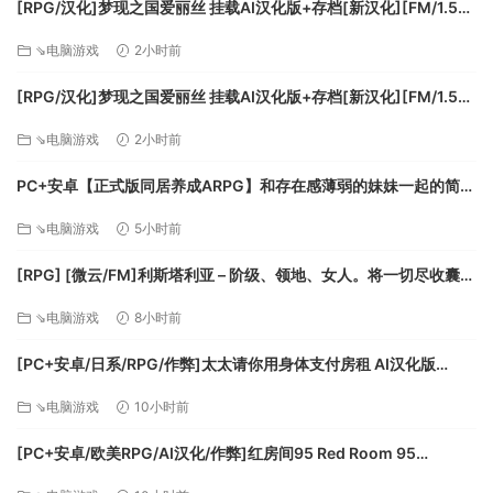
[RPG/汉化]梦现之国爱丽丝 挂载AI汉化版+存档[新汉化][FM/1.5G/
百度]
⇘电脑游戏
2小时前
[RPG/汉化]梦现之国爱丽丝 挂载AI汉化版+存档[新汉化][FM/1.5G/
百度]
⇘电脑游戏
2小时前
PC+安卓【正式版同居养成ARPG】和存在感薄弱的妹妹一起的简单
生活~V1.2.6 rev.2官中+作弊存档+CG回想画廊~存在感薄い妹との
⇘电脑游戏
5小时前
簡単生活【3.3G】百度/迅雷/UC/夸克
[RPG] [微云/FM]利斯塔利亚 – 阶级、领地、女人。将一切尽收囊中
的逆袭故事 -v26.08.02/AI汉化 pc+更新 [945m]
⇘电脑游戏
8小时前
[PC+安卓/日系/RPG/作弊]太太请你用身体支付房租 AI汉化版
[500M][FM/百度]
⇘电脑游戏
10小时前
[PC+安卓/欧美RPG/AI汉化/作弊]红房间95 Red Room 95
[v1.3.8]s AI汉化版[900M][FM/百度]