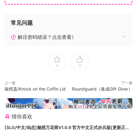
量。凭借强大的力量，他们成功消灭了猛兽，拯救了世界。
为了阻止未来再次发生这种灾祸，永生者们成立了议会来将秩
序与稳定传播到整个世界，任何战争或者混乱的苗头都被他们
常见问题
掐灭。
永生者们虽然强大，但数量稀少。即使是他们也无法洞悉世界
解压密码错误？点击查看》
中的每个角落。正因如此，他们指派凡人特工仲裁者们去守护
人民，帮他们消除各种危险。仲裁者们遍布整片大陆，他们剿
灭匪患、怪物并惩戒渎职的官员；他们便是法律的化身。
0
0
但是，一名仲裁者却发现自己所效命的团体正在被腐败所侵
蚀，现在她将肩负起使命，一如当年铲除猛兽的威胁那样，铲
除眼前的祸患。
上一篇
下一篇
敲棺盖/Knock on the Coffin Lid
Roundguard（集成Gift Giver）
深受《Final Fantasy》战术版（原版和进阶版皆有）和
《Tactics Ogre》的启发，这款战术角色扮演游戏可谓称得上
是这些经典作品的继承者，同时为战术类型游戏带来了一些全
新改进。
猜你喜欢
[SLG/中文/动态]魅惑万花筒V1.0.9 官方中文正式步兵版[更新正式
版][FM/1.7G/百度