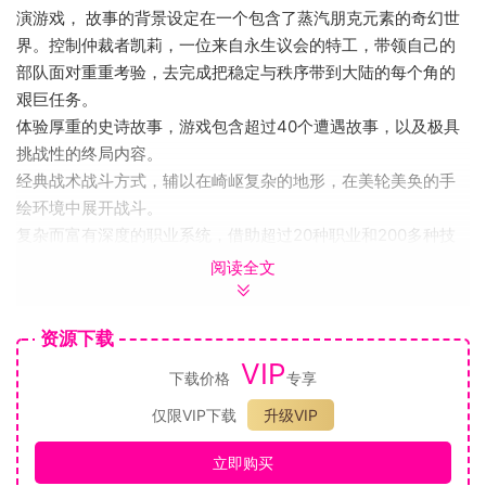
演游戏， 故事的背景设定在一个包含了蒸汽朋克元素的奇幻世
界。控制仲裁者凯莉，一位来自永生议会的特工，带领自己的
部队面对重重考验，去完成把稳定与秩序带到大陆的每个角的
艰巨任务。
体验厚重的史诗故事，游戏包含超过40个遭遇故事，以及极具
挑战性的终局内容。
经典战术战斗方式，辅以在崎岖复杂的地形，在美轮美奂的手
绘环境中展开战斗。
复杂而富有深度的职业系统，借助超过20种职业和200多种技
能，你将可以通过职业、副职业和被动技能完全自定义你的每
阅读全文
个角色。精心塑造出你的理想角色，不论是全能多面手，还是
精通施法的法术专家，或者是强大的杀敌猛士都可以！
资源下载
自定义你的部队外观，按你的喜好从海量选择中定制他们的肖
VIP
像、服饰、颜色和总体外观。
下载价格
专享
装备你的军队，超过240种装备供你武装自己的部队，可购买获
仅限VIP下载
升级VIP
得，从敌人身上夺下或者亲手制作 。
数百年前，一头凶悍的毁灭之兽出现了，带给世界无尽的苦
立即购买
难。在危急时刻，第一批永生者出现了，他们拥有着神秘的力