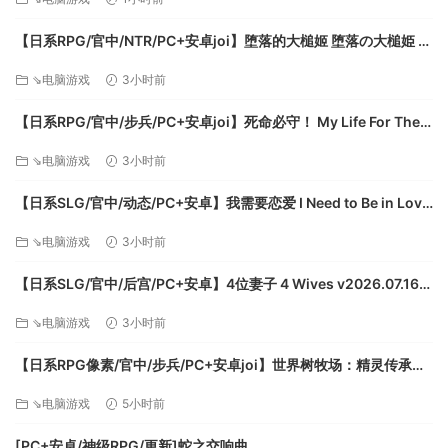
【日系RPG/官中/NTR/PC+安卓joi】堕落的大槌姬 堕落の大槌姫 官
方中文版【516M】
系统需求
⇘电脑游戏
3小时前
最低配置:
【日系RPG/官中/步兵/PC+安卓joi】死命必守！ My Life For Thee!
命に代えてもお守りします！ 官方中文步兵版【1.68G/CV】
⇘电脑游戏
3小时前
需要 64 位处理器和操作系统
操作系统: Windows 10 64bit
【日系SLG/官中/动态/PC+安卓】我需要恋爱 I Need to Be in Love
处理器: 1.8 Ghz+ Dual Core or greater i5 or AMD
v1.6.4 EA 官方中文版【5.95G】
equivalent
⇘电脑游戏
3小时前
内存: 4 GB RAM
【日系SLG/官中/后宫/PC+安卓】4位妻子 4 Wives v2026.07.16
显卡: DirectX 11.0 compatible card with Direct3D
官方中文版【1.72G】
Feature Level 11_0 or higher support and 1GB of free
⇘电脑游戏
3小时前
memory – Intel: HD 4000 (Ivy Bridge CPU)or better
GPU – nVidia: GT 430 or better desktop GPU, or GT
【日系RPG像素/官中/步兵/PC+安卓joi】世界树牧场：精灵传承
425M or better mobile GPU – AMD: Radeon HD 5500
World Tree Ranch: Elven Legacy ハラマセノーカ～エルフハーレ
⇘电脑游戏
5小时前
ムと世界樹の牧場～ 官方中文步兵版【1.26G】
or better Desktop GPU, or Mobility Radeon 5650 or
better mobile GPU
[PC+安卓/神级RPG/更新]蛇之交响曲