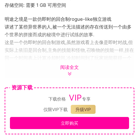
存储空间: 需要 1 GB 可用空间
明途之境是一款仿即时的回合制rogue-like独立游戏
讲述了某些异世界的人,被一个无法描述的存在传送到一个由多
个世界的拼接而成的秘境中进行试练的故事.
这是一个仿即时的回合制游戏,虽然游戏看上去像是即时对战,但
实际上依旧是回合制,主角的技能和怪物,召唤物的技能一样,挂在
同一个时间表上计算冷却时间,冷却时间到了玩家就能获得一个
对应技能的使用次数.相比传统回合制本我们游戏的操作方式更
阅读全文
加灵活,只要技能有使用次数就可以使用,节奏更快,如果你不知道
使用空格键暂停游戏的话,甚至会觉得需要手速
资源下载
主角在一开始会有一个固定的角色技能和一个随机技能,随着打
VIP
怪得到经验,主角会升级获得新的随机技能,相性高的技能之间的
下载价格
专享
搭配会让主角战斗力倍增
仅限VIP下载
升级VIP
玩家可以从战斗中获得金钱,金钱可以在商店中购买装备,用购买
的装备合成出属性更好的高级装备.也能在技能商店中更换技能.
立即购买
再好的技能组没有装备的属性支撑也是不行的!某些高级装备甚
至会提供被动技能.当然装备要穿在主角身上才会生效,别忘了哦!