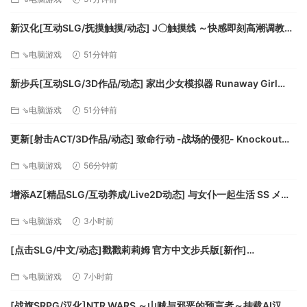
新汉化[互动SLG/抚摸触摸/动态] J〇触摸线 ～快感即刻高潮调教电
车～ J〇おさわり線 ～快感即イキ調教電車～ 汉化版+存档 [1.30G]
⇘电脑游戏
51分钟前
[百度]
新步兵[互动SLG/3D作品/动态] 家出少女模拟器 Runaway Girl
Simulator Ver1.2.0 AI优化汉化版 去码版+存档 [1.50G][百度]
⇘电脑游戏
51分钟前
更新[射击ACT/3D作品/动态] 致命行动 -战场的侵犯- Knockout
OPS – 戦場の侵犯 – v1.2.0 生肉版 [6.60G][百度]
⇘电脑游戏
56分钟前
增添AZ[精品SLG/互动养成/Live2D动态] 与女仆一起生活 SS メイ
ドlife SS Steam官中步兵版+存档 [PC+安卓 1.0G][百度]
⇘电脑游戏
3小时前
[点击SLG/中文/动态]戳戳莉莉姆 官方中文步兵版[新作]
[FM/700M/百度]
⇘电脑游戏
7小时前
[战旗SRPG/汉化]NTR WARS ～山贼与邪恶的预言者～挂载AI汉化