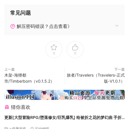
金钱除了可以购买装备,也可以在佣兵市场购买雇佣兵,也可以花
钱升级之前购买的雇佣兵,最多升级到和主角同级.玩家不能操控
常见问题
雇佣兵的行动,但是佣兵会被怪物选为目标,可以分散主角的血量
压力,但是佣兵一旦在战斗结束时仍然是死亡状态就会从队伍中
解压密码错误？点击查看》
移除,之前培养的成本都付之东流,所以也是要爱惜的哦
最近版本的游戏机制中我们添加了一个新的机制:宝物, 和装备不
同的是,宝物往往是免费的,通过boss战的胜利获得,但是宝物正
0
0
面的效果往往伴随的负面效果,毕竟天下没有免费的午餐嘛…
在设置面板下方有个存档按钮可以用,存档后就可以用load
game 按钮回到当前的闯关情况
上一篇
下一篇
木架-海狸都
旅者/Travelers（Travelers-正式
游戏目前正在开发中,最好经常使用存档按钮
市/Timberborn（v0.1.5.2）
版-V1.0.1）
猜你喜欢
更新[大型冒险RPG/堕落修女/巨乳爆乳] 给被折之花的梦幻曲 手折
らる花へのトロイメライ v1.04 AI汉化版+存档 [9.50G][百度]
⇘电脑游戏
51分钟前