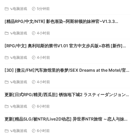
隔姦- 魔法のオナホシミュレーター3D/官中+动态 pc [1.12G]
⇘电脑游戏
5分钟前
[精品RPG/中文/NTR] 影色渐染~阿斯林顿的妹神官~V1.3.3
STEAM官方中文步兵版+存档+DLC+joi黑条补丁 [更新] [PC+安卓]
⇘电脑游戏
4小时前
[FM/7.5G/百度]
单人模式战役根据历史记录的地点制作，游戏团队极力还原战
[RPG/中文] 奥利珀斯的禁书V1.01 官方中文步兵版+存档 [新作]
役之貌，让您身临东线地狱。
[FM/1.3G/百度]
⇘电脑游戏
4小时前
[3D] [微云/FM]汽车旅馆里的春梦/SEX Dreams at the Motel/官中
+无码+动态 pc [6.06G]
⇘电脑游戏
4小时前
更新[日式RPG/精灵/西瓜肚] 锈蚀地下城2 ラスティーダンジョン2
v1.0k AI汉化版+全回想存档 [770M][百度]
⇘电脑游戏
6小时前
更新[精品SLG/被NTR/Live2D动态] 异世界NTR旅馆 ～恋人与妹妹
《战争号令——地狱之门：东线》提供如下内容：
在不知不觉间被夺走～ [异旅]v1.46 官中版+存档 [3.80G][百度]
⇘电脑游戏
6小时前
12个还原历史的单机或多人合作模式关卡。