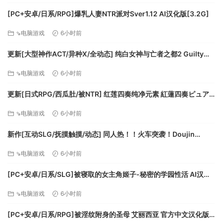
30张PvE和PvP地图。
[PC+安卓/日系/RPG]爆乳人妻NTR派对Sver1.12 AI汉化版[3.2G]
在PvE动态战役模式中，你可以不断发展自己的部队，并
⇘电脑游戏
6小时前
带领他们在一系列地图上打一场不断变化的战争。
PvP多人模式提供了让你的部队专精于某一方面的“学说”
更新[大型神作ACT/异种X/全动态] 纯白女神与亡者之都2 Guilty
选择。
Hell2 v0.57C 官中版+付费包*2+存档 [13.70G][百度]
可即时切换步兵的第三人称/RTS直接控制模式。
⇘电脑游戏
6小时前
可即时切换载具的第一人称/第三人称/RTS直接控制模
更新[日式RPG/西瓜肚/被NTR] 红莲四奏纯净元素 紅蓮四奏ピュア
式。
エレメンツ Ver1.0.11 AI汉化版+全回想存档 [4.50G][百度]
超过250款载具和100种重武器供您使用。
⇘电脑游戏
6小时前
空军支援机制和来自地图外的炮火支援。
真实的装甲车辆，具有准确的装甲布局、还原历史的弹药
新作[互动SLG/抚摸触摸/动态] 同人热！！火车突袭！Doujin
装载和完全建模的内部组件。
Fever!! Train Assault! ver1.0.3 生肉版 [550M][百度]
⇘电脑游戏
6小时前
这是所有RTS游戏中最真实的弹药和装甲穿透机制。
地雷、磁性雷、障碍物布设、散兵坑修筑、刺刀、烟幕和
[PC+安卓/日系/SLG]被寝取的女主角姬子-秘密的学园性活 AI汉化
医疗兵等等数不胜数的游戏机制带给您更好的体验。
版[1.2G]
⇘电脑游戏
6小时前
写实的音效设计和视觉效果。
支持游戏编辑器、模组制作以及创意工坊。
[PC+安卓/日系/RPG]被淫纹附身的圣母 艾丽西亚 官方中文汉化版