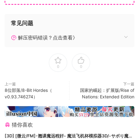
作。这两种模式都允许您组建自己的军队，研发新的单位，并
在不同的路线上进行战略推进，以主导战场。动态战役的时长
可以很短，也可以是无限长。
常见问题
解压密码错误？点击查看》
0
0
上一篇
下一篇
PvP/PvE提供了对战规模从1v1到4v4的各种地图，以及“学说”
8位部落/8-Bit Hordes（
国家的崛起：扩展版/Rise of
v0.93.746274）
Nations: Extended Edition
的使用。“学说”设定让您可以选择适合您个人游戏风格的特殊单
位。也可以选择战争的阶段（早期/中期/晚期），随着战争的进
展，体验装备和载具的演变。
猜你喜欢
[3D] [微云/FM]-翘课魔远程奸- 魔法飞机杯模拟器3D/-サボり魔遠