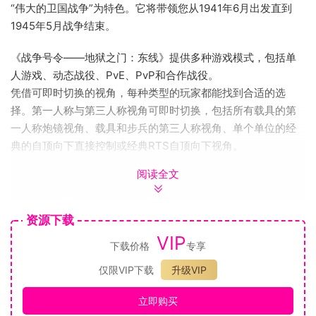
“伟大的卫国战争”为特色。它将带领您从1941年6月出发直到
1945年5月战争结束。
《战争号令——地狱之门：东线》提供多种游戏模式，包括单
人游戏、动态战役、PvE、PvP和合作战役。
凭借可即时切换的视角，每种类型的玩家都能找到合适的选
择。第一人称与第三人称视角可即时切换，包括所有载具的第
一人称炮镜视角、载具和步兵的第三人称视角、单个单位的经
典的自顶向下直接控制或经典RTS自顶向下视角。
阅读全文
资源下载
VIP
下载价格
专享
仅限VIP下载
升级VIP
立即购买
征服（动态战役）模式可供单人游玩或是与您的朋友联机合