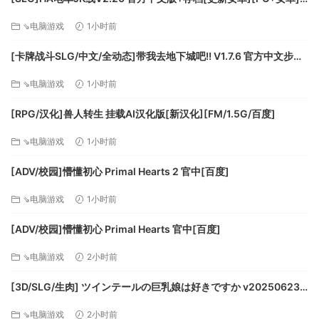
玩家将制定塔尔玛的日程，决定她如何度过每一天。无论是完
[FM/610M/百度]
成每天的任务、在沙漠漫步，还是追忆往事、在沙土中画图，
⇘电脑游戏
1小时前
全都由你决定。
[卡牌战斗SLG/中文/全动态]带我去地下城吧!! V1.7.6 官方中文步兵
版+存档[更新][FM/3.5G/百度]
⇘电脑游戏
1小时前
[RPG/汉化]兽人转生 挂载AI汉化版[新汉化][FM/1.5G/百度]
⇘电脑游戏
1小时前
[ADV/校园]懵懂初心 Primal Hearts 2 官中[百度]
与商人交换物品
用奶酪及其他物品与商人交换用于喂养山羊的草料、植物种
⇘电脑游戏
1小时前
子、民间故事、异国珍品、猎枪子弹。塔尔玛还将与除了她之
外的唯一人影——旅行商人进行对话。
[ADV/校园]懵懂初心 Primal Hearts 官中[百度]
⇘电脑游戏
2小时前
[3D/SLG/生肉] ツインテールの巨乳娘は好きですか v20250623
生肉版 [295M]
⇘电脑游戏
2小时前