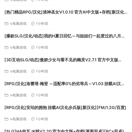
[热门精品RPG/汉化]渎神圣女V1.0.10 官方AI中文版+存档[新汉化]
[FM/2G/百度]
⇘电脑游戏
1小时前
[爆款SLG/汉化/动态]我的H夏日回忆～与姐姐们一起度过的八月～
AI汉化版+存档[新汉化][FM/3.2G/百度]
得到关于家人的消息
⇘电脑游戏
1小时前
旅行商人将带给你来自家人与朋友的信。你将由此了解到那座
[3D互动SLG/动态]傲娇少女与看不见的幽灵V2.7.1 官方中文版
陌生城市的故事。然而在那里发生的事，似乎正要冲走你所认
+DLC+存档[更新][FM/2.5G/百度]
知的世界。
⇘电脑游戏
1小时前
[RPG/汉化]洛蕾塔·梅登 ～适配率0%的劣等兵～V1.03 挂载AI汉化
版+自带全回想[更新][FM/5.4G/百度]
⇘电脑游戏
1小时前
[RPG/汉化]安珀的拥抱 挂载AI汉化步兵版[新汉化][FM/1.2G/百度]
⇘电脑游戏
1小时前
制定日程
[SLG]HA电车JK线V2.20 官方中文版+存档[更新安卓][PC+安卓]