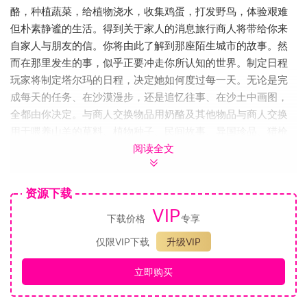
酪，种植蔬菜，给植物浇水，收集鸡蛋，打发野鸟，体验艰难
但朴素静谧的生活。得到关于家人的消息旅行商人将带给你来
自家人与朋友的信。你将由此了解到那座陌生城市的故事。然
而在那里发生的事，似乎正要冲走你所认知的世界。制定日程
玩家将制定塔尔玛的日程，决定她如何度过每一天。无论是完
成每天的任务、在沙漠漫步，还是追忆往事、在沙土中画图，
全都由你决定。与商人交换物品用奶酪及其他物品与商人交换
用于喂养山羊的草料、植物种子、民间故事、异国珍品、猎枪
阅读全文
子弹。塔尔玛还将与除了她之外的唯一人影——旅行商人进行
对话。
资源下载
一个在寂静中讲述生命与失落的农场游戏。
VIP
下载价格
专享
人们一个接一个地离开了一度繁荣的村庄而去往城市，只留下
仅限VIP下载
升级VIP
塔尔玛。如今，步入晚年的她孤身一人照料着庄园与山羊，过
着艰难而朴素的生活。
立即购买
你将扮演塔尔玛，在游戏中照料农场与动物，制定每天日程，