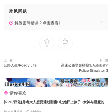
还可以照看山羊，用山羊奶制作奶酪，收集鸡蛋，做饭，种植
蔬菜，与旅行商人交换物品。旅行商人还会给塔尔玛捎来城里
常见问题
家人们令人越发不安的书信。
解压密码错误？点击查看》
Stillness of the Wind是备受好评的Where the Goats Are之后
的最新力作，是在寂静中对生命与失落的沉思。
0
0
上一篇
下一篇
公路人生/Roady Life
高速公路交警模拟3/Autobahn
Police Simulator 3
照料农场
猜你喜欢
养殖并照看山羊，用山羊奶制作奶酪，种植蔬菜，给植物浇
[RPG/汉化]勇者大人想要通过甜蜜H让她怀上孩子 -女神与淫魔的二
水，收集鸡蛋，打发野鸟，体验艰难但朴素静谧的生活。
重奏-挂载AI汉化版+存档[新汉化][FM/1.1G/百度]
⇘电脑游戏
1小时前