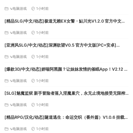
作][FM/1.4G/百度
—— 和小兔子一起把店做大做强！
⇘电脑游戏
1小时前
[精品SLG/中文/动态]极道无赖EX女警・鮎川光V1.2.0 官方中文版
+存档[更新安卓][PC+安卓][FM/3.4G/百度]
⇘电脑游戏
1小时前
[亚洲风SLG/中文/动态]深渊欲望V0.5 官方中文版[PC+安卓]
[FM/5.8G/百度]
⇘电脑游戏
1小时前
[爆款3D/中文/动态]娇喘阿黑颜？让妹妹发情的催眠App！V2.12 官
方中文版+DLC+存档[FM/1.7G/百度]
⇘电脑游戏
1小时前
数十年前，妖怪和人类建立了贸易往来。
随着人类的技术和资本大量涌入，妖怪世界开启了现代化的进
[SLG]魅魔监狱 新手冒险者落入淫魔巢穴，永无止境地接受无限榨
程。
精的故事 生肉版+动画版[新作][FM/2.9G/百度]
⇘电脑游戏
1小时前
各行各业蓬勃发展，大量低端产业也从人类世界向这边转移。
妖怪们的生活发生了巨大的变化。
[精品RPG/汉化/动态]隧道逃生：命运交织（番外篇）V1.0.6 挂载AI
他们获得了人类的文明，学会了人类的技术，
汉化正式版+DLC+存档[更新][FM/3.8G/百度]
他们向往人类的社会，也想要和人类一样富足的生活。
⇘电脑游戏
1小时前