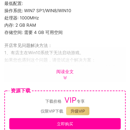
最低配置:
操作系统: WIN7 SP1/WIN8/WIN10
处理器: 1000MHz
内存: 2 GB RAM
存储空间: 需要 4 GB 可用空间
开店常见问题解决方法：
1、有店主在Win10系统下无法启动游戏。
如果您也遇到这个问题，请尝试这个解决方案：
在Steam里面选择这个游戏，右键菜单“属性/浏览本地文件”找
阅读全文
到安装目录。
然后选中兔牙图标的exe执行文件，右键菜单选择’属性’，标签
页选中’兼容性’。
资源下载
然后勾选以‘Windows8兼容模式运行’。
VIP
下载价格
专享
仍然无法启动游戏，可以使用Steam检查游戏完整性，或联系
我们。
仅限VIP下载
升级VIP
2、全屏游戏的方法：
立即购买
在设置菜单里选择“全屏”还是“窗口”。