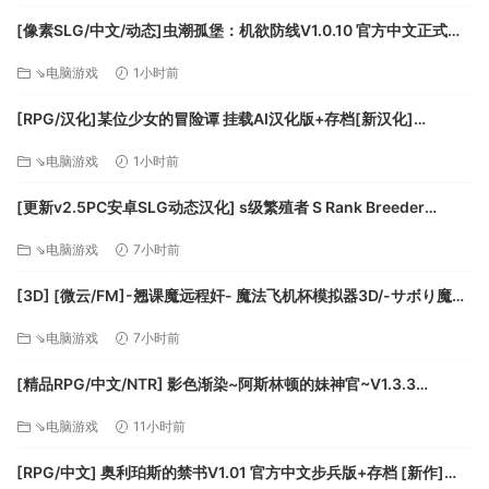
每个妖怪都相信只要努力就能赚大钱，因为遍地都是机会。
[像素SLG/中文/动态]虫潮孤堡：机欲防线V1.0.10 官方中文正式步
刚开始确实是这样的，也有很多妖怪一夜暴富。
兵版+存档[更新][FM/3.4G/百度]
——直到，人类发起了贸易战。
⇘电脑游戏
1小时前
[RPG/汉化]某位少女的冒险谭 挂载AI汉化版+存档[新汉化]
[FM/2.1G/百度]
⇘电脑游戏
1小时前
[更新v2.5PC安卓SLG动态汉化] s级繁殖者 S Rank Breeder
[2.50G]
⇘电脑游戏
7小时前
[3D] [微云/FM]-翘课魔远程奸- 魔法飞机杯模拟器3D/-サボり魔遠
隔姦- 魔法のオナホシミュレーター3D/官中+动态 pc [1.12G]
⇘电脑游戏
7小时前
人类指责妖怪的低价产品影响自己的市场和就业，
指控妖怪偷窃人类的技术专利，于是开始全方位的贸易制裁。
[精品RPG/中文/NTR] 影色渐染~阿斯林顿的妹神官~V1.3.3
STEAM官方中文步兵版+存档+DLC+joi黑条补丁 [更新] [PC+安卓]
然后妖怪世界的经济大受打击，妖怪们破产的破产失业的失
⇘电脑游戏
11小时前
[FM/7.5G/百度]
业。
[RPG/中文] 奥利珀斯的禁书V1.01 官方中文步兵版+存档 [新作]