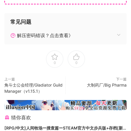
按下Alt+Enter组合键且换全屏窗口。
如果您点击“窗口最大化按钮”，游戏不会进入全屏。
常见问题
修复部分错别字。
修复少量玩家Win10平台无法启动游戏的问题。
解压密码错误？点击查看》
0
0
上一篇
下一篇
角斗士公会经理/Gladiator Guild
大制药厂/Big Pharma
Manager（v1.15.1）
—— 人类发起了贸易战！
猜你喜欢
—— 妖怪只能图存求发展！
[RPG/中文]人间牧场ー搜查篇ーSTEAM官方中文步兵版+存档[新
—— 诙谐又搞笑的日常轻喜剧！