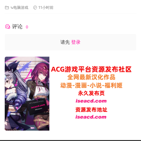
[FM/1.3G/百度]
⇘电脑游戏
11小时前
评论
0
请先
登录
而就在这个魔幻的时代！
一只不起眼的兔子精偷偷开了家网店卖着自己种的胡萝卜！
而你作为她的帮手，要和她一起经营店铺，把店做大！
让生意更加红火，面对各种危机，然后解开隐藏在世界角落中
的秘密！