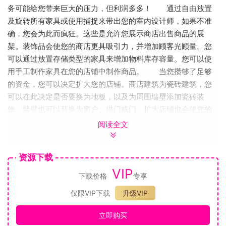
务可能给您带来巨大的压力，但利润多多！ 通过自由放置
及旋转所有家具或使用捕捉来带出您的室内设计师，如果不准
确，您会为此而疯狂。这些是允许您展示商店出售商品的展
架。装饰品会使您的商店更具吸引力，并增加顾客光顾量。您
可以通过放置存储类型的家具来增加物料库存容量。您可以使
用手工制作家具在您的店铺中制作商品。 当您攒够了足够
的资金，您可以决定扩大您的店铺。商店建筑为瓷砖建筑，您
可以在此决定是否要换为地板，以及为周围墙壁添加瓷砖装
饰。墙壁也可以替换为窗户、拱门或门。扩大店铺也会使您的
店铺对客户更具吸引力，因为每件装饰都会让您的店铺更具吸
阅读全文
引力。每种类型的墙壁都有一个匹配的入口，可将整个空间连
接在一起。 您可以通过制作生产可在商店中销售的商品。
资源下载
制作需要资源，但也会让您获得经验，以便您可以创建高于交
VIP
易商的高质量商品。目前，您可以在在铁匠铺锻造工具和武
下载价格
专享
器，并在裁缝铺制作服装。随着游戏的发展，您会有更多的制
仅限VIP下载
升级VIP
作选择。 在Winkeltje，您可以向贸易商购买种子，之后在
种植园、水生植物园种植并收获作物。农作物是可以在店铺出
立即购买
售的商品。 如果您不照顾农作物，它们就会枯萎死亡。 随