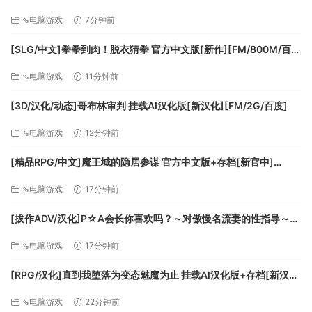
+存档[新汉化][FM/2.1G/百度]
⇘电脑游戏
7分钟前
[SLG/中文]拳拳到肉！脱衣猜拳 官方中文版[新作][FM/800M/百
度]
⇘电脑游戏
11分钟前
通过自由放置及旋转所有家具或使用捕捉来带出您的室内设计
师，如果不准确，您会为此而疯狂。这些是允许您展示商店出
[3D/汉化/动态]哥布林审判 挂载AI汉化版[新汉化][FM/2G/百度]
售商品的展架。装饰品会使您的商店更具吸引力，并增加顾客
⇘电脑游戏
12分钟前
光顾量。您可以通过放置存储类型的家具来增加物料库存容
量。您可以使用手工制作家具在您的店铺中制作商品。
[精品RPG/中文]魔王城的隐居参谋 官方中文版+存档[新官中]
[FM/460M/百度]
⇘电脑游戏
17分钟前
[拔作ADV/汉化]P☆A会长你喜欢吗？～对傲慢名流妻的性指导～AI
汉化版+全CG存档[新汉化][FM/570M/百度]
⇘电脑游戏
17分钟前
当您攒够了足够的资金，您可以决定扩大您的店铺。商店建筑
为瓷砖建筑，您可以在此决定是否要换为地板，以及为周围墙
[RPG/汉化]直到我堕落为变态魅魔为止 挂载AI汉化版+存档[新汉
壁添加瓷砖装饰。墙壁也可以替换为窗户、拱门或门。扩大店
化][FM/1.2G/百度]
铺也会使您的店铺对客户更具吸引力，因为每件装饰都会让您
⇘电脑游戏
22分钟前