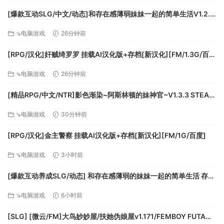
的店铺更具吸引力。每种类型的墙壁都有一个匹配的入口，可
[爆款互动SLG/中文/动态]和存在感薄弱妹妹一起的简单生活V1.2.7
将整个空间连接在一起。
官方中文正式版[更新][PC+安卓][FM/3.1G/百度]
⇘电脑游戏
26分钟前
[RPG/汉化]奸贼绮罗罗 挂载AI汉化版+存档[新汉化][FM/1.3G/百
度]
⇘电脑游戏
26分钟前
您可以通过制作生产可在商店中销售的商品。制作需要资源，
但也会让您获得经验，以便您可以创建高于交易商的高质量商
[精品RPG/中文/NTR]影色渐染~阿斯林顿的妹神官~V1.3.3 STEAM
品。目前，您可以在在铁匠铺锻造工具和武器，并在裁缝铺制
官方中文步兵版+存档+DLC+joi黑条补丁[更新][PC+安卓]
⇘电脑游戏
30分钟前
作服装。随着游戏的发展，您会有更多的制作选择。
[FM/7.5G/百度]
[RPG/汉化]金主警察 挂载AI汉化版+存档[新汉化][FM/1G/百度]
⇘电脑游戏
3小时前
[爆款互动养成SLG/动态] 和存在感薄弱的妹妹一起的简单生活 存在
在Winkeltje，您可以向贸易商购买种子，之后在种植园、水生
感薄い妹との簡単生活 与缺乏存在感的妹妹的简单生活 v1.2.6
植物园种植并收获作物。农作物是可以在店铺出售的商品。 如
⇘电脑游戏
6小时前
rev.2 官方中文步兵版+全cg存档 [PC+安卓]
果您不照顾农作物，它们就会枯萎死亡。
[SLG] [微云/FM]大鸟妙妙屋/扶她伪娘屋v1.171/FEMBOY FUTA