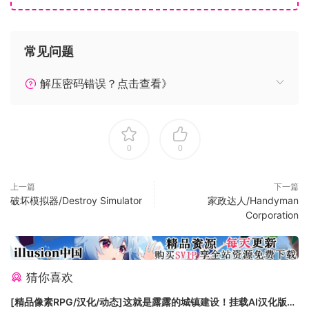
着时间的推移，您将遇到事件和不同季节。事件和季节可能会
影响某些项目的供需。储存部分商品绝对有利可图，这样，您
就可以在适当的时候出售并获得更多利润。
常见问题
Winkeltje是一款关于在旧时代建造、装饰和经营小店的游戏。
解压密码错误？点击查看》
作为店主，您将处理日常业务，同时解锁有助于您运营一家利
润丰厚的店铺的所有新事物。
0
0
上一篇
下一篇
破坏模拟器/Destroy Simulator
家政达人/Handyman
作为商店的店主，您负责进货、销售和赚取利润。商品可以从
Corporation
过往的贸易商处购买或者付费送货。商品可以放在货架上，以
便出售给顾客。准备就绪后，您就可以开门营业，开始新的一
天，等待客户光顾您的店铺。如果产品符合顾客的要求，他们
就会购买。如果您不能及时提供顾客想要的产品，他们会很伤
猜你喜欢
心并离开。 一天的店面服务可能给您带来巨大的压力，但利润
[精品像素RPG/汉化/动态]这就是露露的城镇建设！挂载AI汉化版
多多！