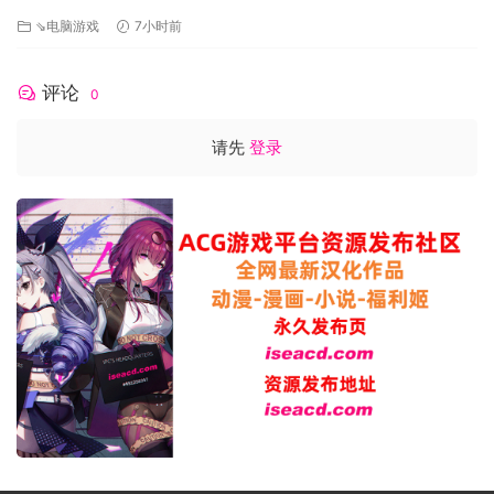
HOUSE/官中+无码+动态 pc+更新 [5.79G]
⇘电脑游戏
7小时前
评论
0
随着时间的推移，您将遇到事件和不同季节。事件和季节可能
会影响某些项目的供需。储存部分商品绝对有利可图，这样，
请先
登录
您就可以在适当的时候出售并获得更多利润。