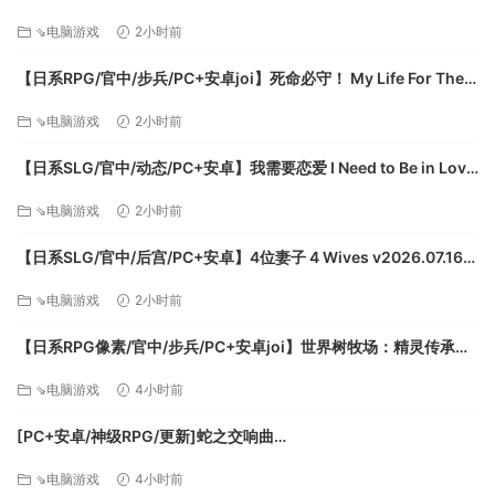
方中文版【516M】
⇘电脑游戏
2小时前
【日系RPG/官中/步兵/PC+安卓joi】死命必守！ My Life For Thee!
命に代えてもお守りします！ 官方中文步兵版【1.68G/CV】
⇘电脑游戏
2小时前
【日系SLG/官中/动态/PC+安卓】我需要恋爱 I Need to Be in Love
v1.6.4 EA 官方中文版【5.95G】
⇘电脑游戏
2小时前
【日系SLG/官中/后宫/PC+安卓】4位妻子 4 Wives v2026.07.16
官方中文版【1.72G】
⇘电脑游戏
2小时前
【日系RPG像素/官中/步兵/PC+安卓joi】世界树牧场：精灵传承
World Tree Ranch: Elven Legacy ハラマセノーカ～エルフハーレ
⇘电脑游戏
4小时前
ムと世界樹の牧場～ 官方中文步兵版【1.26G】
[PC+安卓/神级RPG/更新]蛇之交响曲
Symphony_of_the_Serpent-.72073 AI汉化版[9.3G]
⇘电脑游戏
4小时前