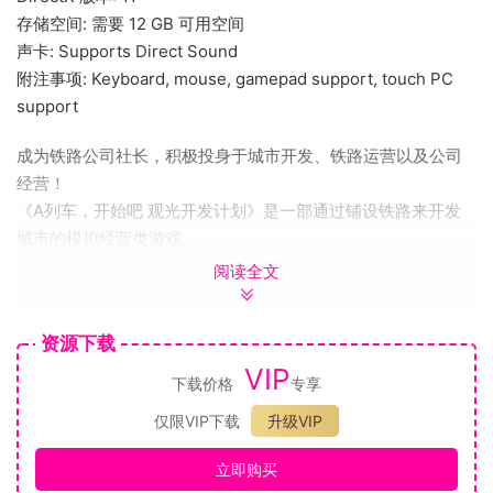
存储空间: 需要 12 GB 可用空间
声卡: Supports Direct Sound
附注事项: Keyboard, mouse, gamepad support, touch PC
support
成为铁路公司社长，积极投身于城市开发、铁路运营以及公司
经营！
《A列车，开始吧 观光开发计划》是一部通过铺设铁路来开发
城市的模拟经营类游戏。
与现实世界相同，在《A列车》的世界中，人们的活动和城市的
阅读全文
发展都将围绕着车站展开，
而铺设铁路的种类和城市发展的方向都将由你来定夺。
资源下载
扮演好铁路公司的社长角色，随心所欲地建设车站和轨道吧。
VIP
社长的职责，不仅仅是规划和完善交通运输网络，
下载价格
专享
建设子公司来妆点市容以及投放广告来提升公司知名度也是重
仅限VIP下载
升级VIP
要的一环。
公司越壮大，城市建设越自由，你将更容易建造出自己心目中
立即购买
的理想都市。