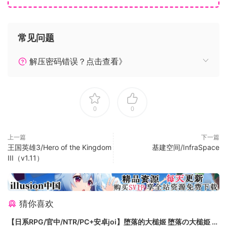
城市发展靠观光
此外，在每个城市中都散布着各种观光景点，
诸如节奏悠闲的温泉街以及历史悠久的古城堡等，都有可能成
常见问题
为游人如织的旅游胜地。
但是，能否成功发挥这些旅游资源的潜力，还是要取决于你的
解压密码错误？点击查看》
经营头脑——
没有便捷的交通渠道做支撑，再吸引人的景点也终将变得门可
罗雀，
0
0
你需要充分调动铁路、巴士以及轮船的优势，开辟出一条条欢
乐舒适的旅游线路。
坚持下去，你一定能建造游客纷至沓来的魅力都市。
上一篇
下一篇
王国英雄3/Hero of the Kingdom
基建空间/InfraSpace
来吧！发展旅游业，着手打造繁华城市！
III（v1.11）
怎样的城市，才是你心目中的梦之城呢？
是高度发达的大都会，还是与观光胜地融为一体的秘境小镇，
亦或是交通发达、人群熙来攘往的城市？
与志同道合的伙伴们一起创作只属于你的故事，城市的未来尽
猜你喜欢
在你掌握之中。
【日系RPG/官中/NTR/PC+安卓joi】堕落的大槌姬 堕落の大槌姫 官
为建造你畅想中的理想城市奋斗吧。开始了，观光计划！