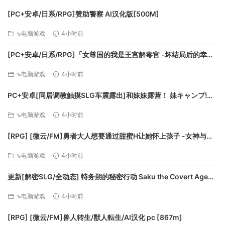
[PC+安卓/日系/RPG]赞助警察 AI汉化版[500M]
⇘电脑游戏
4小时前
[PC+安卓/日系/RPG]「女尊国的我是王宫解毒官 -坏结局后的幸福
世界- 解毒大作战」 AI汉化版[1.4G]
⇘电脑游戏
4小时前
PC+安卓[同居调教触摸SLG车震露出]和妹妹露营！ 妹キャンプ!
v1.1内嵌AI汉化+作弊码[1G]百度/迅雷/UC/夸克
⇘电脑游戏
4小时前
[RPG] [微云/FM]勇者大人想要通过甜蜜H让她怀上孩子 -女神与淫
魔的二重奏-/AI汉化 pc [417m]
⇘电脑游戏
4小时前
更新[解密SLG/全动态] 特务朔的秘密行动 Saku the Covert Agent
v26.07.03 官中步兵版+存档 [1.0G][百度]
⇘电脑游戏
4小时前
[RPG] [微云/FM]兽人转生/獣人転生/AI汉化 pc [867m]