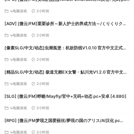
[611m]
⇘电脑游戏
2小时前
[ADV] [微云/FM]栗栗诊所～新人护士的养成方法～/くりくりクリ
ニック～新人ナースの育て方～/AI汉化+存档 pc [990m]
⇘电脑游戏
2小时前
[像素SLG/中文/动态]虫潮孤堡：机欲防线V1.0.10 官方中文正式步
兵版+存档 [更新] [FM/3.4G/百度]
⇘电脑游戏
2小时前
[精品SLG/中文/动态] 极道无赖EX女警・鮎川光V1.2.0 官方中文版
+存档 [更新安卓] [PC+安卓] [FM/3.4G/百度]
⇘电脑游戏
2小时前
[SLG] [微云/FM]蜉蝣/Mayfly/官中+无码+动态 pc+安卓 [4.88G]
⇘电脑游戏
2小时前
[RPG] [微云/FM梦现之国爱丽丝/夢現の国のアリス/AI汉化 pc
[864m]
⇘电脑游戏
2小时前