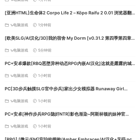
整布局与服务内容，才能让所有顾客满意而归。
[亚洲HTML]生命体2 Corpo Life 2 – Kōpo Raifu 2 0.01 浏览器翻
译[百度]
喝多了就睡
⇘电脑游戏
1分钟前
部分顾客会想要住店，这时您就可以展开住宿生意了！每个房
间根据装潢会得到1到5星的评级，评级越高，收费自然也就越
[欧美SLG/AI汉化/3D]我的宿舍 My Dorm [v0.31.2 第四季第四章]
贵。是造便宜的大通铺还是奢华的单人间，都随您决定。
AI汉化版[PC+安卓/4.85G/更新][FM/百度]
⇘电脑游戏
5分钟前
不同玩法
《酒馆带师》提供多种玩法。您可将酒馆装点得无比华丽，也
PC+安卓爆款[RBQ恶堕异种动态RPG内嵌AI汉化]这就是露露的城
可以通过优化调整赚取最大利润，甚至完全抛弃酒馆生意，专
镇建设！ これがルルゥのまちづくりっ！全CG回想[2.6G]百度/迅
⇘电脑游戏
1小时前
心经营旅店住宿。
雷/UC/夸克
PC[3D步兵触摸SLG官中步兵]家出少女模拟器 Runaway Girl
Simulator v1.2.0 月兰酱AI优化翻译版+CG存档[1.56G]百度/迅
⇘电脑游戏
1小时前
雷/UC/夸克
PC+安卓[神作步兵RPG隐奸NTR]影色渐染~阿斯林顿的妹神官
~1.33+DLC官中步兵+全CG存档~影に染まりゆく~アスリントの妹
⇘电脑游戏
1小时前
神官[7.5G]百度/迅雷/夸克/UC
[RPG] [微云/FM]安珀的拥抱/Amber Embraces/AI汉化+无码 pc