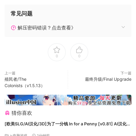
点的单已经很久没上的事实。
常见问题
解压密码错误？点击查看》
打造您的理想酒馆
0
0
您将从零开始打造一座完美酒馆。各式墙体地面和装潢可供选
择，让每座酒馆独一无二。一开始囊中羞涩或许只能安放三两
上一篇
下一篇
桌椅，但随着酒馆发展，很快连王公贵族都会造访！
殖民者/The
最终升级/Final Upgrade
Colonists（v1.5.13）
猜你喜欢
优化工作流程
[欧美SLG/AI汉化/3D]为了一分钱 In for a Penny [v0.81] AI汉化版
要招呼更多客人，就得安排足够的桌椅。桌椅都需要照明，周
[PC+安卓/5.47G/更新][FM/百度]
边环境也需要装点。随着来访客人不断增多，您就需要手动调
⇘电脑游戏
1分钟前