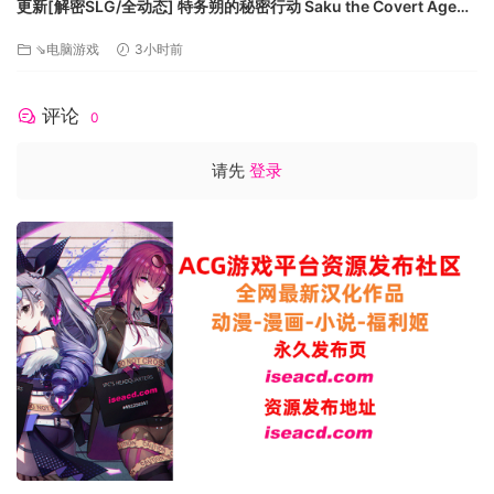
更新[解密SLG/全动态] 特务朔的秘密行动 Saku the Covert Agent
v26.07.03 官中步兵版+存档 [1.0G][百度]
⇘电脑游戏
3小时前
评论
0
请先
登录