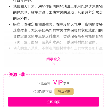
行日常任务。
地形和人行道。您的住所周围的地形土地可以建造建筑物
的建筑物。铺平道路，加快村民的流动，从而改善定居点
的经济性。
疾病，食物定量和维生素。在寒冷的天气中，疾病的传播
速度改变，尤其是如果您的村民体内保暖的衣服或他们的
食物定量太简单且缺乏维生素。尝试储备所有可能的食物
（肉，鱼，面包，蔬菜和水果），以保持村民的健康。
动态的生态系统。不断在周围树林中行走的村民会把野生
生物吓到更深的森林。过度的耕作或砍伐木材会导致动植
阅读全文
物灭绝，从而降低肉类，生皮，蘑菇，造成和草药的流通
量。
实时天气和季节系统。季节会影响村庄的需求：夏季的干
资源下载
旱会灌溉农民给庄稼浇水，雨天会约会农民挖沟渠以替换
VIP
下载价格
专享
多余的水，冬天，您将需要柴火和暖衣服给村民。
士气和人口增长。让您的村民开心，他们的家庭就会成
仅限VIP下载
升级VIP
长-而言，如果他们的需求得到满足！生活在人满为患的
旅馆中，无法满足的要求，甚至见证村民的灭亡，都会降
立即购买