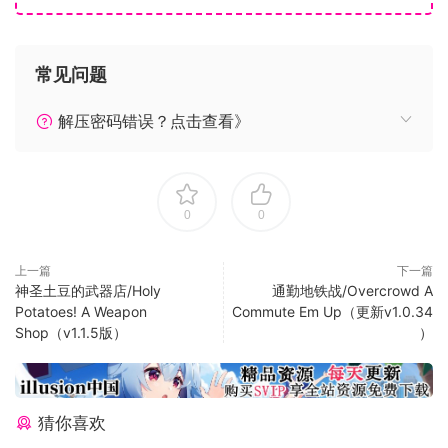
低士气和实力。
灾难。闪电会袭击站在山顶上的高大建筑物。龙卷风会在
您的定居点留下毁灭性的破坏痕迹。地震可能毁坏您的房
常见问题
屋，甚至倒塌的树木。确保您准备好应对这些挑战！
国防部友好。我们的游戏被设计为易于修改。游戏修改者
解压密码错误？点击查看》
将可以使用AI，动画，任务和资源管理，导航，声音和许
多其他游戏系统。这些系统和资产可以通过使用LUA编写
的游戏脚本进行完全更改。
0
0
系统需求
上一篇
下一篇
最低配置：
神圣土豆的武器店/Holy
通勤地铁战/Overcrowd A
Potatoes! A Weapon
Commute Em Up（更新v1.0.34
操作系统：Windows 7（SP1）
Shop（v1.1.5版）
）
处理器：至少2 GHz的Intel®Core™i3或AMD FX-6300
内存：2 GB RAM
显卡：GeForce GTX 560 / Radeon HD 6850
猜你喜欢
DirectX版本：11