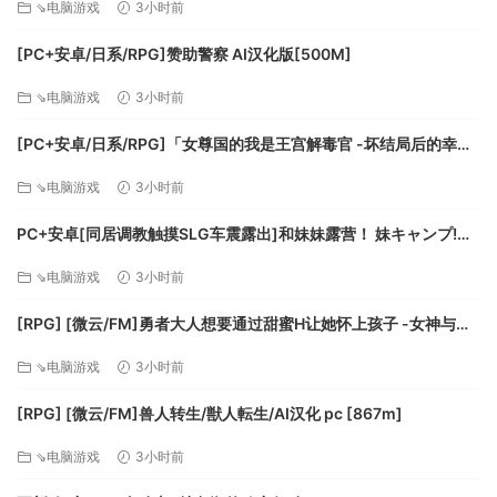
⇘电脑游戏
3小时前
[PC+安卓/日系/RPG]赞助警察 AI汉化版[500M]
⇘电脑游戏
3小时前
[PC+安卓/日系/RPG]「女尊国的我是王宫解毒官 -坏结局后的幸福
世界- 解毒大作战」 AI汉化版[1.4G]
⇘电脑游戏
3小时前
PC+安卓[同居调教触摸SLG车震露出]和妹妹露营！ 妹キャンプ!
v1.1内嵌AI汉化+作弊码[1G]百度/迅雷/UC/夸克
⇘电脑游戏
3小时前
[RPG] [微云/FM]勇者大人想要通过甜蜜H让她怀上孩子 -女神与淫
魔的二重奏-/AI汉化 pc [417m]
⇘电脑游戏
3小时前
[RPG] [微云/FM]兽人转生/獣人転生/AI汉化 pc [867m]
⇘电脑游戏
3小时前