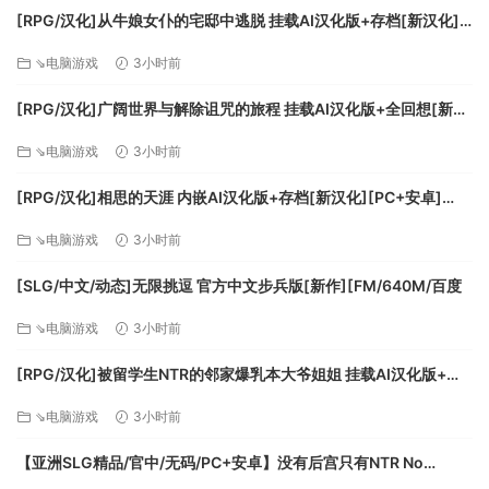
探索宝藏：在泰拉盖亚中，不止有凶残的怪物。随着探索能
[RPG/汉化]从牛娘女仆的宅邸中逃脱 挂载AI汉化版+存档[新汉化]
力的提升，你将不断发现隐藏在泰拉盖亚中的秘密，探索隐藏
[FM/1G/百度
⇘电脑游戏
3小时前
在路途中的密道，用密道中的钥匙开启珍贵的宝藏。
[RPG/汉化]广阔世界与解除诅咒的旅程 挂载AI汉化版+全回想[新汉
化][FM/1.1G/百度]
⇘电脑游戏
3小时前
[RPG/汉化]相思的天涯 内嵌AI汉化版+存档[新汉化][PC+安卓]
[FM/780M/百度]
⇘电脑游戏
3小时前
[SLG/中文/动态]无限挑逗 官方中文步兵版[新作][FM/640M/百度
⇘电脑游戏
3小时前
[RPG/汉化]被留学生NTR的邻家爆乳本大爷姐姐 挂载AI汉化版+存
极致画面：游戏中的16-bit像素画面细节满满且充满动感，
档[新汉化][FM/1.1G/百度]
⇘电脑游戏
3小时前
五颜六色的地图场景，让泰拉盖亚世界栩栩如生。
【亚洲SLG精品/官中/无码/PC+安卓】没有后宫只有NTR No
Harem Just NTR Ep.3 Full 官方中文步兵版【6.10G】