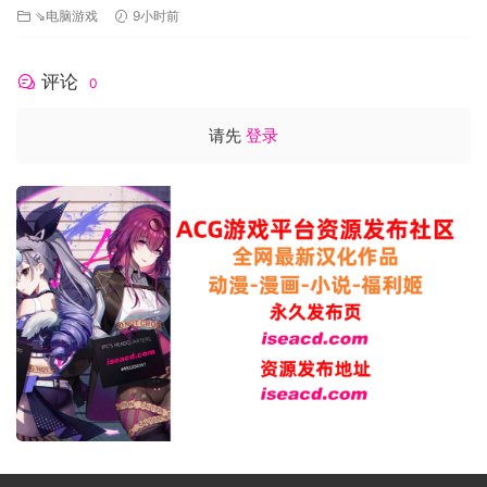
⇘电脑游戏
9小时前
评论
0
请先
登录
技能树：刚开始在泰拉盖亚难以生存？看看这茂盛的技能树
吧！击败难缠的敌人，解锁各种各样的强大技能，立足于世界
之巅。