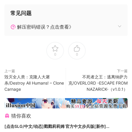
次战役中，王国勇士们受命在一处山谷进行埋伏，却突然遭遇
常见问题
了地震，世界顿时陷入黑暗，整支队伍都陷入了绝境。
解压密码错误？点击查看》
这时一道光束从天而降，女武神从其中走出；为了让勇士们不
随着时间流逝而消散，女武神将战士们带到了另一个神秘的世
界——泰拉盖亚。泰拉盖亚世界尽管让勇士们暂时免受了死
亡，但却比想象中凶险百倍。一方面为了生存，一方面为了找
0
0
到世界的守护者，成为世界的中心，勇士们不得不在这个全新
的世界中重拾战意，面临种种危险。
上一篇
下一篇
毁灭全人类：克隆人大屠
不死者之王：逃离纳萨力
游戏特点
杀/Destroy All Humans! – Clone
克/OVERLORD -ESCAPE FROM
Carnage
NAZARICK-（v1.0.1）
三种职业：挥舞利剑，燃烧怒火的斥候；蓄势待发，箭雨淋
敌的弓箭手；召唤法术，释放力量的施法者。你希望成为哪种
传奇？选择权在你手中。
猜你喜欢
[点击SLG/中文/动态]戳戳莉莉姆 官方中文步兵版[新作]