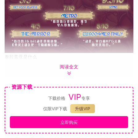
泰拉盖亚是什么
阅读全文
《英灵士魂Souldiers》游戏中，在亡灵与生灵之间的广袤幻想
世界里，为你的自由而战。在以解谜平台、银河恶魔城探索、
清爽的魂系战斗为特色的复古史诗中，磨砺你作为、或的技
资源下载
能。
VIP
下载价格
专享
游戏难度曲线和相关问题正在调整处理中，后续会以Patch形式
仅限VIP下载
升级VIP
更新。
立即购买
在遥远的阿希尔大陆，屹立着三个庞然大物；扎尔加，拥有着
大陆最精锐的勇士，是统治阿希尔大陆的三大王国之一。在一