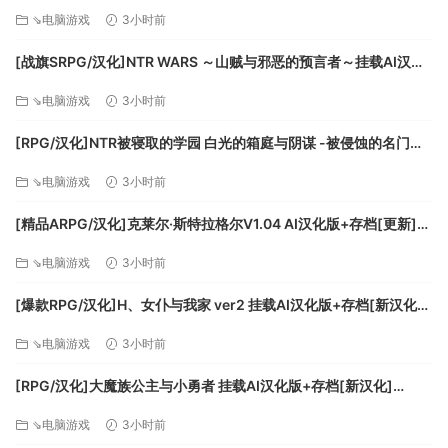
[FM/700M/百度]
⇘电脑游戏
3小时前
[战旗SRPG/汉化]NTR WARS ～山贼与邪恶的预言者～挂载AI汉化
版[新汉化][FM/1.5G/百度
⇘电脑游戏
3小时前
丰富战斗：攻击！格挡！闪避！明智地运用你的战斗技巧，
击败越来越强悍的敌人，搭配不同的技能与装备来探寻属于你
[RPG/汉化]NTR被寝取的学园 白光的箱庭与阴谋 -被侵蚀的名门女
自己的战斗风格。
子们-挂载AI汉化版+存档[新汉化][FM/3.2G/百度]
⇘电脑游戏
3小时前
[精品ARPG/汉化]克莱尔·斯特拉格尔V1.04 AI汉化版+存档[更新]
[FM/770M/百度]
⇘电脑游戏
3小时前
[爆款RPG/汉化]H、女仆与我家 ver2 挂载AI汉化版+存档[新汉化]
[FM/1.6G/百度]
⇘电脑游戏
3小时前
[RPG/汉化]大魔族公主与小勇者 挂载AI汉化版+存档[新汉化]
[FM/1.7G/百度]
⇘电脑游戏
3小时前