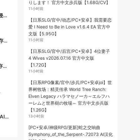
りします！ 官方中文步兵版【1.68G/CV】
11小时前
侵蚀
【日系SLG/官中/动态/PC+安卓】我需要恋
/百
爱 I Need to Be in Love v1.6.4 EA 官方中
文版【5.95G】
11小时前
+存档
【日系SLG/官中/后宫/PC+安卓】4位妻子
4 Wives v2026.07.16 官方中文版
【1.72G】
存档
11小时前
【日系RPG像素/官中/步兵/PC+安卓joi】世
界树牧场：精灵传承 World Tree Ranch:
Elven Legacy ハラマセノーカ～エルフハ
ーレムと世界樹の牧場～ 官方中文步兵版
【1.26G】
AI汉
13小时前
[PC+安卓/神级RPG/更新]蛇之交响曲
Symphony_of_the_Serpent-.72073 AI汉化