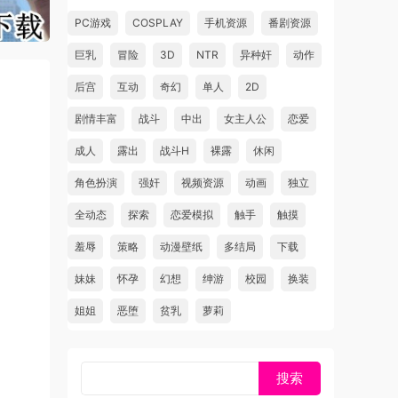
PC游戏
COSPLAY
手机资源
番剧资源
巨乳
冒险
3D
NTR
异种奸
动作
后宫
互动
奇幻
单人
2D
剧情丰富
战斗
中出
女主人公
恋爱
成人
露出
战斗H
裸露
休闲
角色扮演
强奸
视频资源
动画
独立
全动态
探索
恋爱模拟
触手
触摸
羞辱
策略
动漫壁纸
多结局
下载
妹妹
怀孕
幻想
绅游
校园
换装
姐姐
恶堕
贫乳
萝莉