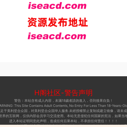
H阁社区
-
警告声明
警告：本站含有成人內容，未滿18歲者請勿進入，否則後果自負！
RNING: This Site Contains Adult Contents, No Entry For Less Than 18-Years-Old
足于美利坚合众国，对美利坚合众国华人服务.未經授權禁止复制或建立镜像，请未
世界的互联网，仅供内部会员学习交流使用。本站无意侵犯任何国家的宪法，如果当
进入本站证明同意此声明，造成任何后果本站，不承担任何责任！！！！
 © 2015 ·
H阁社区-i社官网
本站内容来自网络收集，若侵犯了您的合法权益，请联系