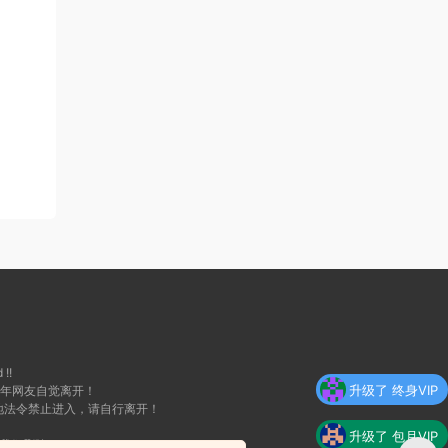
 !!
升级了 终身VIP
成年网友自觉离开！
地法令禁止进入，请自行离开！
升级了 包月VIP
我们删除！