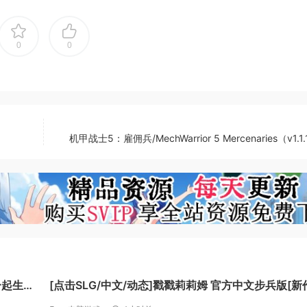
0
0
indows 8.1 64-Bit
机甲战士5：雇佣兵/MechWarrior 5 Mercenaries（v1.1
AMD Phenom(TM) II X4 810 @ 2.60 GHz
ATI(R) Radeon(TM) HD 5870 @ 1GB
仆一起生活
[点击SLG/中文/动态]戳戳莉莉姆 官方中文步兵版[新
安卓
[FM/700M/百度]