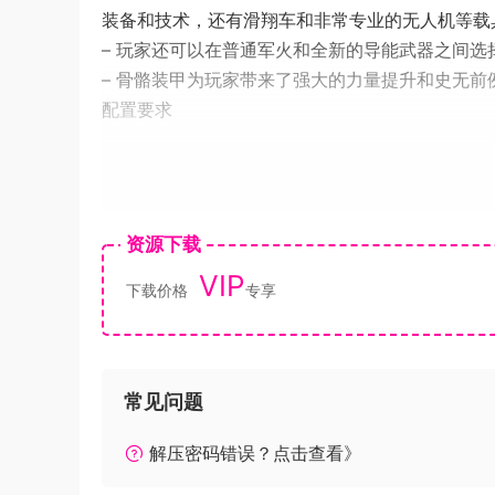
装备和技术，还有滑翔车和非常专业的无人机等载
– 玩家还可以在普通军火和全新的导能武器之间选
– 骨骼装甲为玩家带来了强大的力量提升和史无前
配置要求
推荐配置
《使命召唤11：高级战争》由《使命召唤8：现代战争
戏系列以次世代水平开发的第一款游戏。
资源下载
VIP
下载价格
专享
《使命召唤11》的游戏背景被设定在未来的战场
验。奥斯卡金像奖得主凯文·史派西将扮演游戏主人公乔
在这个世界里，力量决定着一切！
常见问题
先进的世界：
解压密码错误？点击查看》
先进的战士：