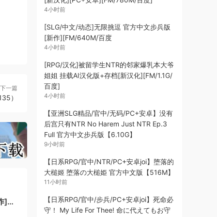
4小时前
[SLG/中文/动态]无限挑逗 官方中文步兵版
[新作][FM/640M/百度
4小时前
[RPG/汉化]被留学生NTR的邻家爆乳本大爷
姐姐 挂载AI汉化版+存档[新汉化][FM/1.1G/
百度]
下一篇
4小时前
.135）
【亚洲SLG精品/官中/无码/PC+安卓】没有
后宫只有NTR No Harem Just NTR Ep.3
Full 官方中文步兵版【6.10G】
9小时前
【日系RPG/官中/NTR/PC+安卓joi】堕落的
大槌姬 堕落の大槌姫 官方中文版【516M】
11小时前
【日系RPG/官中/步兵/PC+安卓joi】死命必
作]
守！ My Life For Thee! 命に代えてもお守