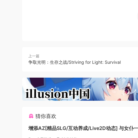
先进的武器库：
Windows 7 64-Bit / Windows 8 64-Bit / W
Intel Core i5-2500K @ 3.30GHz
8 GB 内存
NVIDIA(R) GeForce(R) GTX 760 @ 4GB
上一篇
55 GB 可用空间
争取光明：生存之战/Striving for Light: Survival
最低配置
Windows 7(64位)
Intel(R) Core(TM) i3-530 @ 2.93 GHz / 
6 GB 内存
NVIDIA(R) GeForce(R) GTS 450 @ 1GB / 
55 GB 可用空
猜你喜欢
增添AZ[精品SLG/互动养成/Live2D动态] 与女
SS メイドlife SS Steam官中步兵版+存档 [PC+