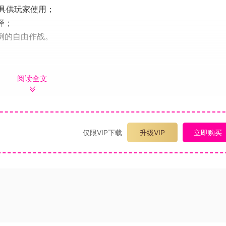
具供玩家使用；
择；
例的自由作战。
阅读全文
3》的合作开发商Sledgehammer Games打造，成为整
仅限VIP下载
升级VIP
立即购买
上，科技和战术已经达到了一个全新的水平，给玩家带来非凡的游
纳森·艾恩司（Jonathan Irons）——世界上最强大的人之