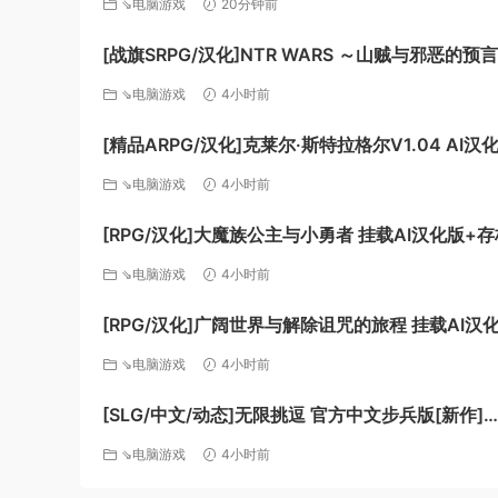
⇘电脑游戏
20分钟前
1.0G][百度]
[战旗SRPG/汉化]NTR WARS ～山贼与邪恶的预
载AI汉化版[新汉化][FM/1.5G/百度
⇘电脑游戏
4小时前
[精品ARPG/汉化]克莱尔·斯特拉格尔V1.04 AI汉
档[更新][FM/770M/百度]
⇘电脑游戏
4小时前
[RPG/汉化]大魔族公主与小勇者 挂载AI汉化版+存
化][FM/1.7G/百度]
⇘电脑游戏
4小时前
[RPG/汉化]广阔世界与解除诅咒的旅程 挂载AI汉
回想[新汉化][FM/1.1G/百度]
⇘电脑游戏
4小时前
[SLG/中文/动态]无限挑逗 官方中文步兵版[新作]
[FM/640M/百度
⇘电脑游戏
4小时前