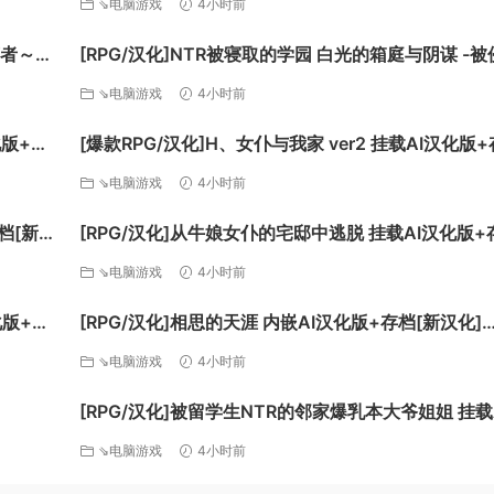
⇘电脑游戏
4小时前
言者～挂
[RPG/汉化]NTR被寝取的学园 白光的箱庭与阴谋 -被
的名门女子们-挂载AI汉化版+存档[新汉化][FM/3.2G
⇘电脑游戏
4小时前
度]
化版+存
[爆款RPG/汉化]H、女仆与我家 ver2 挂载AI汉化版
[新汉化][FM/1.6G/百度]
⇘电脑游戏
4小时前
档[新汉
[RPG/汉化]从牛娘女仆的宅邸中逃脱 挂载AI汉化版+
[新汉化][FM/1G/百度
⇘电脑游戏
4小时前
化版+全
[RPG/汉化]相思的天涯 内嵌AI汉化版+存档[新汉化]
[PC+安卓][FM/780M/百度]
⇘电脑游戏
4小时前
[RPG/汉化]被留学生NTR的邻家爆乳本大爷姐姐 挂载
化版+存档[新汉化][FM/1.1G/百度]
⇘电脑游戏
4小时前