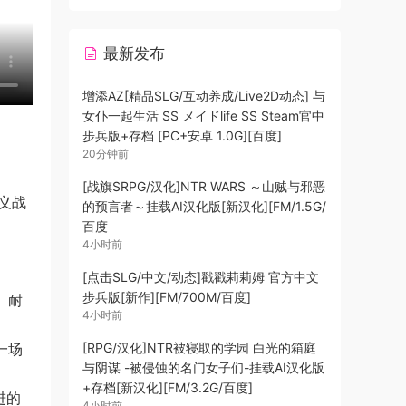
最新发布
增添AZ[精品SLG/互动养成/Live2D动态] 与
女仆一起生活 SS メイドlife SS Steam官中
步兵版+存档 [PC+安卓 1.0G][百度]
20分钟前
[战旗SRPG/汉化]NTR WARS ～山贼与邪恶
义战
的预言者～挂载AI汉化版[新汉化][FM/1.5G/
百度
4小时前
[点击SLG/中文/动态]戳戳莉莉姆 官方中文
步兵版[新作][FM/700M/百度]
、耐
4小时前
[RPG/汉化]NTR被寝取的学园 白光的箱庭
一场
与阴谋 -被侵蚀的名门女子们-挂载AI汉化版
+存档[新汉化][FM/3.2G/百度]
进的
4小时前