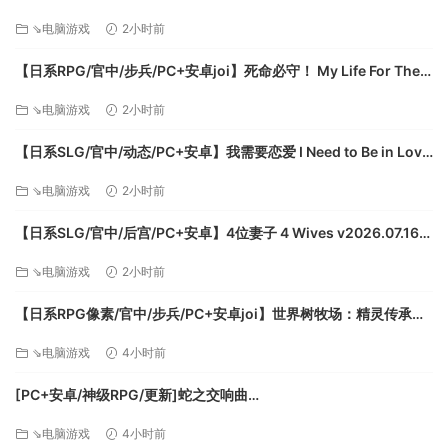
方中文版【516M】
⇘电脑游戏
2小时前
【日系RPG/官中/步兵/PC+安卓joi】死命必守！ My Life For Thee!
命に代えてもお守りします！ 官方中文步兵版【1.68G/CV】
⇘电脑游戏
2小时前
【日系SLG/官中/动态/PC+安卓】我需要恋爱 I Need to Be in Love
v1.6.4 EA 官方中文版【5.95G】
⇘电脑游戏
2小时前
【日系SLG/官中/后宫/PC+安卓】4位妻子 4 Wives v2026.07.16
官方中文版【1.72G】
⇘电脑游戏
2小时前
【日系RPG像素/官中/步兵/PC+安卓joi】世界树牧场：精灵传承
World Tree Ranch: Elven Legacy ハラマセノーカ～エルフハーレ
⇘电脑游戏
4小时前
ムと世界樹の牧場～ 官方中文步兵版【1.26G】
[PC+安卓/神级RPG/更新]蛇之交响曲
Symphony_of_the_Serpent-.72073 AI汉化版[9.3G]
⇘电脑游戏
4小时前