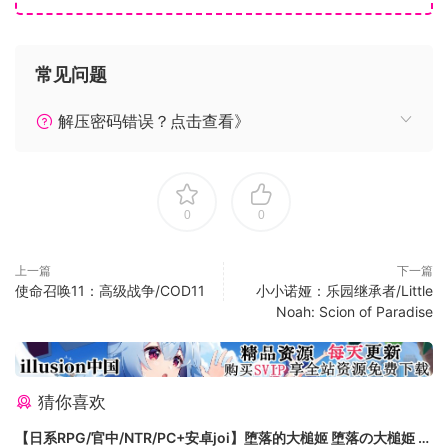
常见问题
解压密码错误？点击查看》
0
0
上一篇
下一篇
使命召唤11：高级战争/COD11
小小诺娅：乐园继承者/Little
Noah: Scion of Paradise
猜你喜欢
【日系RPG/官中/NTR/PC+安卓joi】堕落的大槌姬 堕落の大槌姫 官