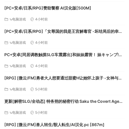
[PC+安卓/日系/RPG]赞助警察 AI汉化版[500M]
⇘电脑游戏
4小时前
[PC+安卓/日系/RPG]「女尊国的我是王宫解毒官 -坏结局后的幸福
世界- 解毒大作战」 AI汉化版[1.4G]
⇘电脑游戏
4小时前
PC+安卓[同居调教触摸SLG车震露出]和妹妹露营！ 妹キャンプ!
v1.1内嵌AI汉化+作弊码[1G]百度/迅雷/UC/夸克
⇘电脑游戏
4小时前
[RPG] [微云/FM]勇者大人想要通过甜蜜H让她怀上孩子 -女神与淫
魔的二重奏-/AI汉化 pc [417m]
⇘电脑游戏
5小时前
更新[解密SLG/全动态] 特务朔的秘密行动 Saku the Covert Agent
v26.07.03 官中步兵版+存档 [1.0G][百度]
⇘电脑游戏
5小时前
[RPG] [微云/FM]兽人转生/獣人転生/AI汉化 pc [867m]