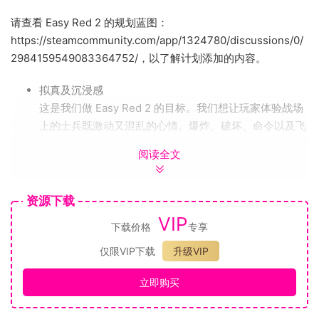
请查看 Easy Red 2 的规划蓝图：
https://steamcommunity.com/app/1324780/discussions/0/
2984159549083364752/，以了解计划添加的内容。
拟真及沉浸感
这是我们做 Easy Red 2 的目标。我们想让玩家体验战场
上的士兵既激动又混乱的心情。爆炸、破坏、命令以及飞
射的子弹都将环绕玩家，游戏给他们的奖励会是基于他们
阅读全文
的战略及生存能力，而非杀敌数。
资源下载
VIP
下载价格
专享
大规模战役及历史性地点
仅限VIP下载
升级VIP
所有战役都将在大型开放地图上进行，重现了历史上的战
立即购买
场，并忠实再现了史实里的作战计划。