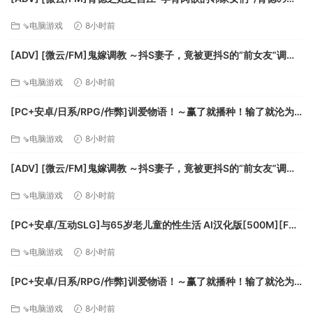
玩家可以在线玩游戏自带的或使用地图编辑器做出的 PvP
ノ宮荘-肉欲を孕むご近女さん-/AI汉化+存档 pc [1.46G]
及 PvE 任务。
⇘电脑游戏
8小时前
自组小队或者加入朋友的小队。
[ADV] [微云/FM]鬼嫁调教 ～抖S妻子，竟被更抖S的“前女友”调教
随时在任何地图上创建比赛。
成抖M……～/汉化 pc [1.36G]
地图及任务编辑器
⇘电脑游戏
8小时前
地图编辑器可以让你创建自定义地图，使用刷子工具提
高/降低地形高度、绘制纹路、添加草地及地形道具。
[PC+安卓/日系/RPG/作弊]训爱物语！～赢了就播种！输了就沦为
玩具！与恶魔三姐妹的认真对决～ 官方中文版[2.7G][FM/百度]
⇘电脑游戏
8小时前
[ADV] [微云/FM]鬼嫁调教 ～抖S妻子，竟被更抖S的“前女友”调教
成抖M……～/汉化 pc [1.36G]
⇘电脑游戏
8小时前
任务编辑器可以让任何人都能用现有地图或利用地图编辑
器制作的地图创建新任务。
[PC+安卓/互动SLG]与65岁老儿童的性生活 AI汉化版[500M][FM/
自制地图及任务均能在 Steam 创意工坊分享下载。
百度]
⇘电脑游戏
8小时前
[PC+安卓/日系/RPG/作弊]训爱物语！～赢了就播种！输了就沦为
玩具！与恶魔三姐妹的认真对决～ 官方中文版[2.7G][FM/百度]
⇘电脑游戏
8小时前