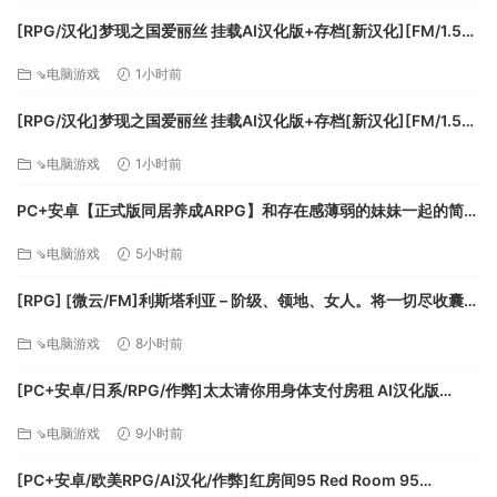
・解锁你的收藏！
[RPG/汉化]梦现之国爱丽丝 挂载AI汉化版+存档[新汉化][FM/1.5G/
如果您收集到一定数量的黄金或灵魂，您可以将它们兑换成
百度]
Jalecoins 并能够玩更多的角色。
⇘电脑游戏
1小时前
享受具有独特动作的各种角色。
[RPG/汉化]梦现之国爱丽丝 挂载AI汉化版+存档[新汉化][FM/1.5G/
您还可以收集 Jalecoins 来解锁歌曲或游戏文件
百度]
您可以欣赏 JaJaMaru 经典中的旧 BGM 或享受这个新标题的新
⇘电脑游戏
1小时前
歌曲和编曲。
还有一些游戏文件只能在这个游戏中看到。
PC+安卓【正式版同居养成ARPG】和存在感薄弱的妹妹一起的简单
生活~V1.2.6 rev.2官中+作弊存档+CG回想画廊~存在感薄い妹との
⇘电脑游戏
5小时前
《茶茶丸的妖怪大决战+地狱》是一款2D动作游戏。这是
簡単生活【3.3G】百度/迅雷/UC/夸克
《Ninja JaJaMaru》为该系列引入了新的控制方式和游戏机
[RPG] [微云/FM]利斯塔利亚 – 阶级、领地、女人。将一切尽收囊中
制。
的逆袭故事 -v26.08.02/AI汉化 pc+更新 [945m]
⇘电脑游戏
8小时前
[PC+安卓/日系/RPG/作弊]太太请你用身体支付房租 AI汉化版
[500M][FM/百度]
⇘电脑游戏
9小时前
[PC+安卓/欧美RPG/AI汉化/作弊]红房间95 Red Room 95