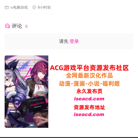
[v1.3.8]s AI汉化版[900M][FM/百度]
⇘电脑游戏
9小时前
评论
0
请先
登录