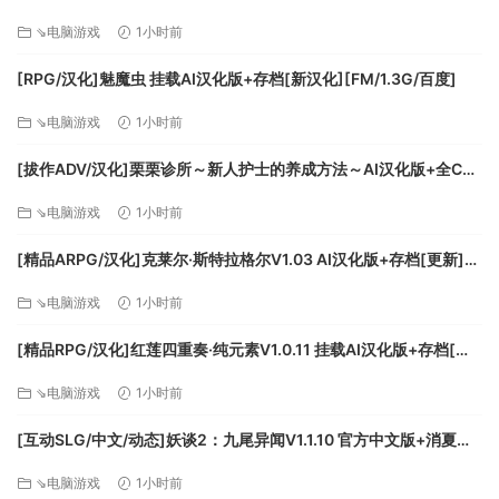
玩家和妖怪身上都有一个健康指标，一旦玩家失去健康，游戏
版][FM/1.7G/百度
就结束了。
⇘电脑游戏
1小时前
通过跳跃和攻击你的妖怪来使用你狡猾的忍者技能。
[RPG/汉化]魅魔虫 挂载AI汉化版+存档[新汉化][FM/1.3G/百度]
消灭所有敌人以清除舞台。
攻击敌人的立足点或摧毁敌人以拾取诸如隐形药水或矿车之类
⇘电脑游戏
1小时前
的道具，这将使玩家能够穿过敌人。
[拔作ADV/汉化]栗栗诊所～新人护士的养成方法～AI汉化版+全CG
通过收集卷轴激活忍术动作 – 例如洪水和火忍术。然后，Ninpo
存档[新汉化][FM/1G/百度]
Gama Pakkun 将触发发烧时间。您可以使用 Gama Pakkun 吞
⇘电脑游戏
1小时前
下昏迷的敌人。
[精品ARPG/汉化]克莱尔·斯特拉格尔V1.03 AI汉化版+存档[更新]
[FM/1.5G/百度]
⇘电脑游戏
1小时前
[精品RPG/汉化]红莲四重奏·纯元素V1.0.11 挂载AI汉化版+存档[更
著名的“Gamapackun”也出现了！
新][FM/5.2G/百度]
⇘电脑游戏
1小时前
[互动SLG/中文/动态]妖谈2：九尾异闻V1.1.10 官方中文版+消夏节
之夜+存档[更新][FM/4.2G/百度]
⇘电脑游戏
1小时前