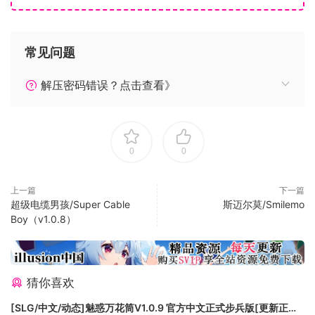
常见问题
解压密码错误？点击查看》
并且“超蓝贾贾”将作为擅长远距离攻击的远程射击类型进行强
化。
0
0
上一篇
下一篇
超级电缆男孩/Super Cable
斯迈尔莫/Smilemo
收集打倒妖怪时出现的经验物品，以进一步成长为目标！
Boy（v1.0.8）
如果你清除所有新章节……！？
【关于游戏】
・简单的规则和华丽的忍者技能！
猜你喜欢
基本控制是移动、攻击和跳跃。
通过击败所有不断出现的妖怪来清除舞台。
[SLG/中文/动态]魅惑万花筒V1.0.9 官方中文正式步兵版[更新正式