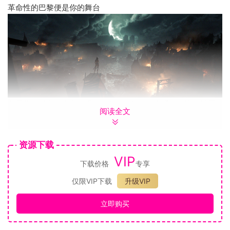
革命性的巴黎便是你的舞台
利用你前进道路上所发现的马车、抓钩、秘密通道、详细地图
阅读全文
和其它方法和工具，探索这座历经最黑暗时光的城市。你的抓
钩会为探索和巴黎的垂直度增添新的维度。结合你的冲锋能
力，它让你能在多个层次的反复探索中了解城市的所有秘密。
资源下载
改变历史进程
VIP
下载价格
专享
你是这场架空历史的主要角色之一，在这段历史中，暴君正在
扼杀巴黎。在这一路上会遇到盟友和意图不明的敌人，像是玛
仅限VIP下载
升级VIP
丽-安托瓦内特、拉法耶特和罗伯斯庇尔。由你来斩断所有阴
立即购买
谋，终结个人疯狂，引领法国大革命走向成功。