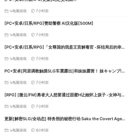
Symphony_of_the_Serpent-.72073 AI汉化版[9.3G]
⇘电脑游戏
7小时前
[PC+安卓/日系/RPG]赞助警察 AI汉化版[500M]
⇘电脑游戏
7小时前
[PC+安卓/日系/RPG]「女尊国的我是王宫解毒官 -坏结局后的幸福
世界- 解毒大作战」 AI汉化版[1.4G]
⇘电脑游戏
7小时前
PC+安卓[同居调教触摸SLG车震露出]和妹妹露营！ 妹キャンプ!
v1.1内嵌AI汉化+作弊码[1G]百度/迅雷/UC/夸克
⇘电脑游戏
7小时前
[RPG] [微云/FM]勇者大人想要通过甜蜜H让她怀上孩子 -女神与淫
魔的二重奏-/AI汉化 pc [417m]
⇘电脑游戏
7小时前
更新[解密SLG/全动态] 特务朔的秘密行动 Saku the Covert Agent
v26.07.03 官中步兵版+存档 [1.0G][百度]
⇘电脑游戏
8小时前